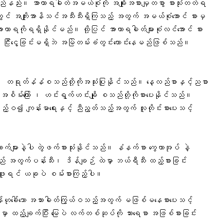
းမည်နည်း။ အာဟာရဓါတ်အမယ်စုံကို အချိုးအစားမျှတစွာ စားသုံးတတ်ရ
် အကျိုးအာနိသင်အသီးသီးရှိကြသည့် အတွက် အမယ်စုံအောင် စားမှ
ဟာရကိုရရှိနိုင်မည်။ ထို့ပြင် အာဟာရဓါတ်များစုံလင်အောင် စား
ြီး ငြီးငွေ့ခြင်းမရှိဘဲ အမြဲတမ်းခံတွင်းကောင်းနေမည်ဖြစ်သည်။
 တရုတ်နံနံစသည်တို့ကိုအသုံးပြုနိုင်သည်။ နေ့လည်စာနှင့်ညစာ
ိမ်းကြော် ၊ ဟင်းရွက်ဟင်းချို စသည်တို့ကိုစားပေးနိုင်သည်။
့်ဝ၍ ကျန်းမာရေးနှင့် ညီညွတ်သည့်အတွက် လူတိုင်းစားပေးသင့်
်များနဲ့ပါ တွဲဖက်စားသုံးနိုင်သည်။ နံနက်စာ ကွေကာအုပ် နဲ့
 အတွက်ပန်းသီး၊ ဒိန်ချဉ် ထဲမှာ ဘယ်ရီသီး ထည့်စားခြင်း
ဖူးရင် ယခုပဲ စမ်းစားကြည့်ပါ။
်းဟုခေါ်သော အသားဓါတ်ကြွယ်ဝသည့်အတွက် မဖြစ်မနေစားပေးသင့်
ှာ ထည့်ချက်ပြီး မြေပဲ လက်တစ်ဆုပ်ကို သားရေစာ အဖြစ်စားခြင်း