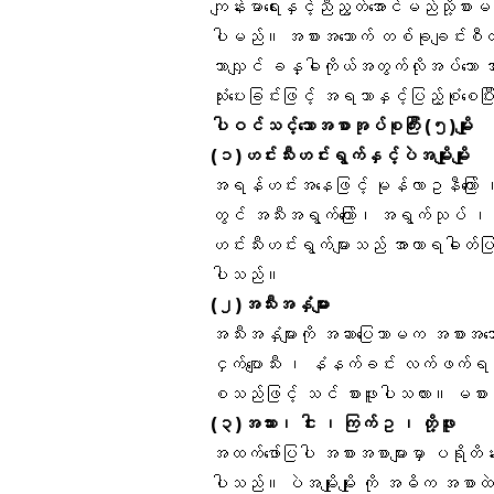
ကျန်းမာရေးနှင့်ညီညွတ်အောင်မည်သို့စာ
ပါမည်။ အစားအသောက် တစ်ခုချင်းစီတွင
သာလျှင် ခန္ဓါကိုယ်အတွက်လိုအပ်သော အာ
သုံးပေးခြင်းဖြင့် အရသာနှင့်ပြည့်စုံစေပ
ပါဝင်သင့်သောအစာအုပ်စုကြီး (၅)မျိုး
(၁)ဟင်းသီးဟင်းရွက်နှင့်ပဲအမျိုးမျိုး
အရန်ဟင်းအနေဖြင့် မုန်လာဥနီကြော် ၊
တွင် အသီးအရွက်ကြော်၊ အရွက်သုပ် ၊ အစ
ဟင်းသီးဟင်းရွက်များသည် အာဟာရဓါတ်ပြည
ပါသည်။
(၂)အသီးအနှံများ
အသီးအနှံများကို အဆာပြေသာမက အစားအသောက
ငှက်ပျောသီး ၊ နံနက်ခင်း လက်ဖက်ရည်
စသည်ဖြင့် သင် စားဖူးပါသလား။ မစား
(၃)အသား၊ ငါး ၊ ကြက်ဥ ၊ တို့ဖူး
အထက်ဖော်ပြပါ အစားအစာများမှာ ပရိုတိန
ပါသည်။ ပဲအမျိုးမျိုး ကို အဓိက အစာထဲမ