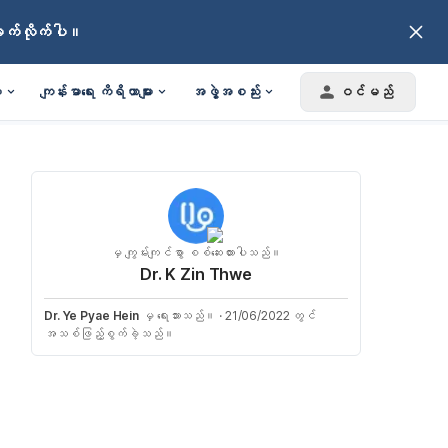
ချက်လိုက်ပါ။
း
ကျန်းမာရေး ကိရိယာများ
အဖွဲ့အစည်း
ဝင်မည်
မှ ကျွမ်းကျင်စွာ စစ်ဆေးထားပါသည်။
Dr. K Zin Thwe
Dr. Ye Pyae Hein
မှ ရေးသားသည်။
·
21/06/2022 တွင်
အသစ်ဖြည့်စွက်ခဲ့သည်။