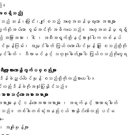
ည်။
 အစရှိသည့်)
သည် ဆန်၊ပြောင်း၊ဂျုံ စသည့် အစေ့အဆန်မှရသော အစာများ
ွက်လိုအပ်သော စွမ်းအင်ကို အဓိကပေးသည်။ အစေ့အဆန်မှ ရရှိ
 အခြားအသား ၊ ငါး ၊ အသီးအရွက်တို့နှင့်စားသုံးပါက တစ်နပ်
င်မုန့်ကြမ်း၊ အမျှင်ဓါတ် ကြွယ်ဝသော ပေါင်မုန့် ဖြူ စသည်တို့ကို
ျှင်ဓါတ် ၊ ဗီတာမင်နှင့် သတ္ထုဓါတ်များပါ ကြွယ်ဝသည်ကိုတွေ့ရ
ှော့ထားသောနို့ထွက်ပစ္စည်းများ
ခဲညှပ်ပေါင်မုန့် စသည်တို့ကိုထည့်စားပေးပါ။
င်လည်းဒိန်ခဲကိုအသုံးပြုနိုင်သည်။
ါသာစားသင့်သောအစားအစာများ
အစာများနှင့် ငန်သောအစားအစာများ ၊ အရက်နှင့် အာဟာရဓါတ်
ဉ်သင့်သည်။ တစ်ခါတစ်ရံအနည်းငယ် စားနိုင်သော်လည်း ပင်မ
ာ-
 အချိုမုန့်များ