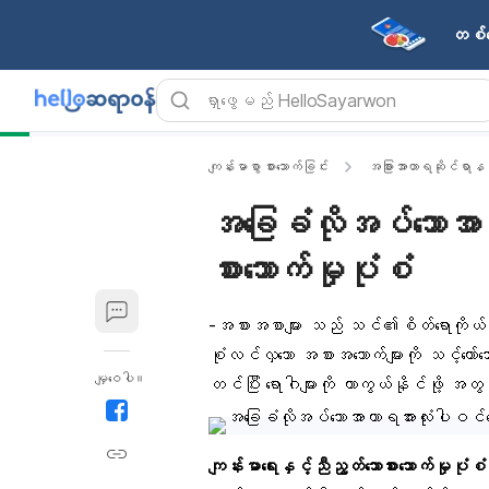
တစ်န
ကျန်းမာစွာ စားသောက်ခြင်း
အခြားအာဟာရဆိုင်ရာနည်း
အခြေခံလိုအပ်သောအာဟ
စားသောက်မှုပုံစံ
-အစားအစာများ သည် သင်၏စိတ်ရောကိုယ်ပါကျ
စုံလင်လှသော အစားအသောက်များကို သင့်တော်သေ
မျှဝေပါ။
တင်ပြီး ရောဂါများကို ကာကွယ်နိုင်ဖို့
ကျန်းမာရေးနှင့်ညီညွတ်သောစားသောက်မှုပုံစံ