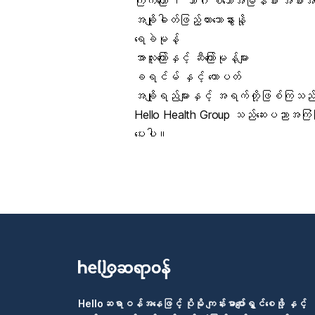
ကြက်ကြော် ၊ ဘာဂါ စသောအမြန်စား အစားအစ
အချိုဓါတ်ဖြည့်ထားသောနွားနို့
ရေခဲမုန့်
အာလူးကြော်နှင့် ဆီကြော်မုန့်များ
ခရင်မ် နှင့် ထောပတ်
အချိုရည်များနှင့် အရက်တို့ဖြစ်ကြသ
Hello Health Group သည်ဆေးပညာအကြံပြုခ
ပေးပါ။
Helloဆရာဝန်အနေဖြင့် ပိုမို ကျန်းမာပျော်ရွှင်စေဖို့ နှင့်