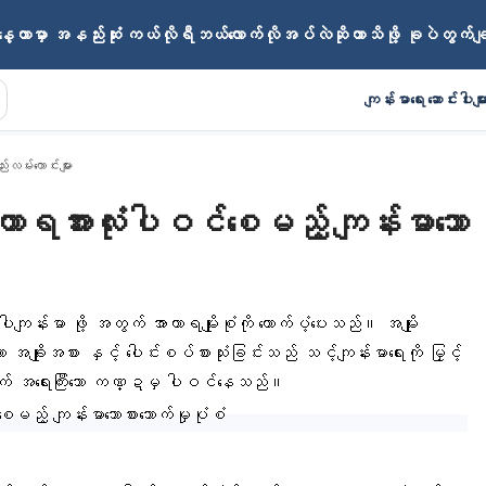
ေ့တာမှာ အနည်းဆုံး ကယ်လိုရီဘယ်လောက်လိုအပ်လဲဆိုတာသိဖို့ ခုပဲတွက်
ကျန်းမာရေး ဆောင်းပါးမျာ
လမ်းကောင်းများ
ာရအားလုံးပါဝင်စေမည့် ကျန်းမာသော
န်းမာ ဖို့ အတွက် အာဟာရမျိုးစုံကို ထောက်ပံ့ပေးသည်။ အမျိုး
ာ အချိုးအစား နှင့် ပေါင်းစပ်စားသုံးခြင်းသည် သင့်ကျန်းမာရေးကို မြှင့်
 အတွက် အရေးကြီးသော ကဏ္ဍမှ ပါဝင်နေသည်။