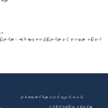
ာများ
ည်။
ျက်များ၊ ရောဂါရှာဖွေအတည်ပြုချက်များနှင့် ကုသမှုများ မပြုလုပ်
ကျန်းမာရေး ဆောင်းပါးများ
သတင်းအချက်အလက်
ဝဘ်ဆိုက်အသုံးပြုမှု စည်းမျဉ်းများ