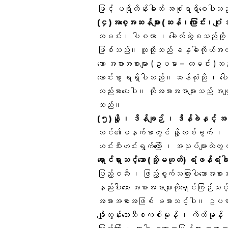
ဖြင့် ပရိုတိန်းဓါတ် အစုံရရှိစေပါသ
(၄)အစေ့အဆန်များ (ဆန်၊ပြောင်း၊ဂျုံ
ထမင်း၊ ပါစတာ ၊ ခေါက်ဆွဲစသည်တို့ 
ဖြစ်သည်။ သူတို့သည် ခန္ဓါကိုယ်အတ
သော အစားအစာများ (ဥပမာ – ထမင်း )သည်
ကောင်းစွာ ရရှိပါသည်။ ဆန်လုံးညို ၊ ပေါ
လည်းစားပေးပါ။ ထိုအစားအစာများသည် အမ
သည်။
(၅)နို့ ၊ ဒိန်ချဉ် ၊ ဒိန်ခဲနှင့် အဆီလျ
သင်၏မနက်စာတွင် နို့တစ်ခွက် ၊ ဒိန်
ဟင်းသီးဟင်းရွက်ကြော် ၊ အသုပ်များထဲတွ
ရှောင်ရှားသင့်သော (သို့မဟုတ်) ရံဖန်ရံခ
ပြည့်ဝဆီ ၊ ဖြည့်စွက်သကြားပါသောအစား
နည်းပါးသော အစားအစာများကိုရှောင်ကြ
အစားအစာအဖြစ် မစားသင့်ပါ။ ဥပမ
ချိုလွန်းသောဘီစကစ်မုန့် ၊ ကိတ်မုန့် ၊