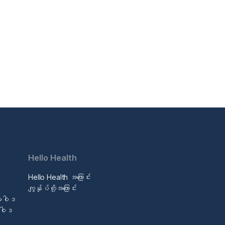
Hello Health
Hello Health အကြောင်း
ဒ
ကျွန်ုပ်တို့အကြောင်း
မူဝါဒ
မူဝါဒ