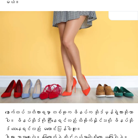
မယ်။
နောက်ထပ် သတိထားရမှာ တစ်ခုက ဖိနပ်က ဆိုဒ်မှန်ရဲ့လားဆိုတာ
ပါ။
ဖိနပ်ဆိုဒ်
ကို ကြီးနေရင်လည်း ထိခိုက်နိုင်သလို ဖိနပ်ဆို
ဒ် သေးနေရင်လည်း မကောင်းပြန်ပါဘူး။
ဒါများ ဘာအရေးလဲ။ ခြေထောက်နဲ့ တိုင်းဝယ်မှာပေါ့လို့တော့ မပြောပါနဲ့။