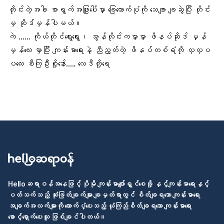
တိုင်းတဲ့အခါ စာရွက်အဖြူပေါ်မှာ ခြေထောက်ပုံကို သေချာ ချဆွဲပြီး တိုင်း
မှ ဆိုဒ်မှန်ပါမယ်။
ကဲ …… ကိုယ်တိုင်ရွေးရွေး၊ အွန်လိုင်းကမှာမှာ ဖိနပ်ဆိုဒ် မှန်
မှန်လေး မှာပြီး ကျန်းမာရေးနဲ့ ညီညွတ်တဲ့
ဖိနပ်တစ်ရံ
ကို လှလှပ
ပလေး စီးကြဦးစို့နော်….. လေဒီတို့ရေ
Helloဆရာဝန်အနေဖြင့် ပိုမို ကျန်းမာပျော်ရွှင်စေဖို့ နှင့်ကျန်းမာရေးနှင့်
ပတ်သက်သည့် ဆုံးဖြတ်ချက်များ ချမှတ်ရာတွင် စိတ်ချရသော ကျန်းမာရေး
အချက်အလက်များကို ထောက်ပံ့ပေးသည့် ယုံကြည်စိတ်ချရသော ကျန်းမာရေး
စောင့်ရှောက်ပေးသူ ဖြစ်ချင်ပါတယ်။