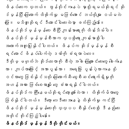
ဖိနပ်လေးက လှတယ်။ အွန်လိုင်းကနေပဲ မှာလို့ရမယ်ဆိုရင် ဆို
ဒ်မှန်ပြီး
ခြေထောက် ထိခိုက်မှု
မဖြစ်အောင် ဘယ်လိုများ ဝယ်မလဲ
ပြော။ မသိဘူးဆိုရင် ဒီဆောင်းပါးလေးထဲမှာ ဖတ်ကြည့်နော်။
ဖိနပ်ဆိုဒ်မှန်မှန်လေး စီးပြီး ကျန်းမာရေးကို ထိန်းသိမ်းပါ။
ဖိနပ်ဆိုဒ် မှန်မှန်စီးတာက လှပဖို့ရော ကျန်းမာဖို့ပါ
အထောက်အကူပြုနိုင်ပါတယ်။ ဖိနပ်က ဆိုဒ်မှန်မှန် စီး
ရင်တောင်
ဖိနပ်ပေါက်
တဲ့ ဒဏ်ကို ခံရတာပဲလေ။
ဒီလိုမှ မဟုတ်ဘဲ ဆိုဒ်သေးတာကို စီးတဲ့ အခါ
ခြေချောင်းလေးတွေ
ခေါက်နေ
တာ၊ ကျပ်တာကြောင့် အသားပွန်းတာ၊
အရေပြား
ပွန်းပဲ့တာကနေ ပိုး
ဝင်တာတွေ ဖြစ်နိုင်သလို ခြေထောက်ဆီ
သွေးစီးဆင်း
ရောက်ရှိမှုကို
အဟန့်အတား ဖြစ်စေတာမျိုး တွေ ခံစားရနိုင်ပါတယ်။
ဖိနပ်ဆိုဒ်က ကြီးနေမယ်ဆိုရင်တော့
ချော်လဲတာ
၊ ထိခိုက်မိတာတွေ
ဖြစ်နိုင်ပါတယ်။ ဒီတော့
လေဒီလေး
အနေနဲ့ ထိခိုက်မှု ကင်းပြီး
ဖိနပ်ဆိုဒ် မှန်မှန်လေးကို လှလှပပ စီးနိုင်စေဖို့ ဒီနည်းလေး
အတိုင်း တိုင်းကြည့်ပါနော်။
ဖိနပ်ဆိုဒ် မှန်မှန် ဒီလို တိုင်းမယ်။