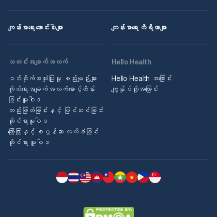
ကျန်းမာရေး ဆောင်းပါးများ
ကျန်းမာရေး ကိရိယာများ
သတင်းအချက်အလက်
Hello Health
ဝဘ်ဆိုက်အသုံးပြုမှု စည်းမျဉ်းများ
Hello Health အကြောင်း
ကိုယ်ရေးအချက်အလက်စောင့်ထိန်း
ကျွန်ုပ်တို့အကြောင်း
ခြင်းမူဝါဒ
တည်းဖြတ်ခြင်းနှင့် ပြင်ဆင်ခြင်း
ဆိုင်ရာမူဝါဒ
ကြော်ငြာနှင့် စပွန်ဆာ လက်ခံခြင်း
ဆိုင်ရာ မူဝါဒ