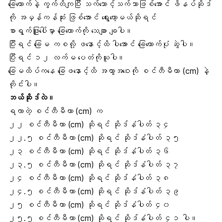
ခြေထောက်နဲ့ ကွက်တိကျပြီး သက်သောင့်သက်သာဖြစ်အောင် ဖိနပ်ဆိုဒ်
ကို အမှန်ကန်ဆုံး ဖြစ်အောင် ရွေးတော့မယ်ဆိုရင်
စာရွက်ဖြူပေါ်မှာ ခြေထောက်ကို သေချာ ချပါ။
ပြီးရင်
ခြေမ
ကစလို့ ဖနောင့်ထိ ပါအောင် ခြေထောက်ပုံ ဆွဲပါ။
ပြီးရင် ၁၂ လက်မ ပေတံကိုယူပါ။
ခြေမထိပ်ကနေ
ခြေဖနောင့်
ထိ အကွာအဝေးကို စင်တီမီတာ (cm) နဲ့
တိုင်းပါ။
ဘယ်ဆိုဒ်လဲ။
ရလာတဲ့ စင်တီမီတာ (cm) က
၂၂ စင်တီမီတာ (cm) ဆိုရင် ဆိုဒ်နံပါတ် ၃၄
၂၂.၅ စင်တီမီတာ (cm) ဆိုရင် ဆိုဒ်နံပါတ် ၃၅
၂၃ စင်တီမီတာ (cm) ဆိုရင် ဆိုဒ်နံပါတ် ၃၆
၂၃.၅ စင်တီမီတာ (cm) ဆိုရင် ဆိုဒ်နံပါတ် ၃၇
၂၄ စင်တီမီတာ (cm) ဆိုရင် ဆိုဒ်နံပါတ် ၃၈
၂၄.၅ စင်တီမီတာ (cm) ဆိုရင် ဆိုဒ်နံပါတ် ၃၉
၂၅ စင်တီမီတာ (cm) ဆိုရင် ဆိုဒ်နံပါတ် ၄၀
၂၅.၅ စင်တီမီတာ (cm) ဆိုရင် ဆိုဒ်နံပါတ် ၄၁ ပါ။