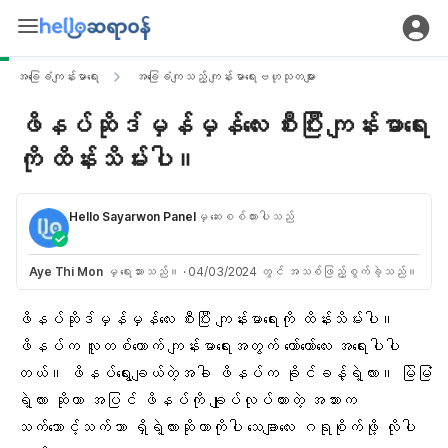
အခြေခံကျန်းမာရေး
အခြေခံကျသည့် ကျန်းမာရေးဗဟုသုတများ
ဖိနပ်ဆိုဒ်မှန်မှန်လေး စီးပြီး ကျန်းမာရေး
ကို ထိန်းသိမ်းပါ။
Hello Sayarwon Panel
မှ ဆေးစစ်ထားပါသည်
Aye Thi Mon
မှ ရေးသားသည်။
·
04/03/2024 တွင် အသစ်ဖြည့်စွက်ခဲ့သည်။
ဖိနပ်ဆိုဒ်မှန်မှန်လေး စီးပြီး ကျန်းမာရေးကို ထိန်းသိမ်းပါ။
ဖိနပ်က လူတစ်ယောက်
ကျန်းမာရေး
အတွက် တော်တော်လေး အရေးပါပါ
တယ်။ ဖိနပ်ရွေးချယ်တဲ့အခါ ဖိနပ်က ခိုင်ခန့်ရဲ့လား။ မြဲမြံ
ရဲ့လား ဆိုတာ အပြင် ဖိနပ်ကို ချုပ်လုပ်ထားတဲ့ အသားက
သက်သောင့်သက်သာ
ရှိရဲ့လားဆိုတာကိုပါ သေချာလေး ဂရုစိုက်ဖို့ လိုပါ