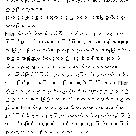
ပတ်သက်ပြီး ပိုမို သိရှိလာနိုင်ဖို့အတွက် ဒီ ဆောင်းပါးလေးကို ဖတ်
ကြည့်လိုက်ရအောင်။
မျက်တွင်းချိုင့်ခြင်းအတွက် အသုံးပြုသင့်တဲ့ အသားဖြည့်ထိုးဆေး ထိုး
တယ်ဆိုတာ ဘာလဲ။
Filler ထိုးတယ် ဆိုတာ ရိုးရှင်းပြီး ခွဲစိတ်စရာမလိုတဲ့
အလှအပ
ပြုပြင်မှု
နည်းလမ်းလေးတခု ဖြစ်ပြီး အလှအပဆေးခန်းအတော်များများ
မှာ ပြုလုပ်နိုင်ပါတယ်။ မျက်လုံးတဝိုက်မှာရှိတဲ့ အရေပြားဟာ ပါးတဲ့
အပြင် အာရုံကြောမျှင်လေးတွေကလည်း အဆိုပါဧရိယာမှာ ထူထပ်
သိပ်သည်းစွာ ရှိနေတာမို့ အင်မတန်ထိခိုက်လွယ်ပါတယ်။
အရေးကြောင်းဖြစ်ပေါ်ခြင်
း၊ မျက်ကွင်းညိုခြင်း ဒါမှမဟုတ် အဆီပို
တွေ စုခြင်းတို့ဟာ အဖြစ်များတဲ့ ပြဿနာတွေပဲ ဖြစ်ပါတယ်။ Filler
ထိုးခြင်းဟာ မျက်လုံး တဝိုက်က ချိုင့်နေတဲ့ နေရာလေးတွေကို ပြန်လည်
ပြည့်တင်းလာအောင် ဖြည့်ပေးတဲ့ ခေတ်ပေါ်အလှအပထိန်းသိမ်းနည်း တ
မျိုးပါ။ Filler ထဲမှာ ပါဝင်တဲ့ မော်လီကျူးလေးတွေဟာ အရေပြားအောက်မှာ
လျင်မြန်ညီညာစွာပျံ့နှံ့သွားပြီး မျက်လုံးတဝိုက်ကို ရေဓာတ်လည်း ဖြည့်
ပေးနိုင်တာကြောင့် သင့်မျက်လုံးတဝိုက်ကို နူးညံ့စိုပြည်စေတဲ့အပြင်
မျက်ကွင်းညိုခြင်
းကိုလည်း သက်သာစေပါတယ်။