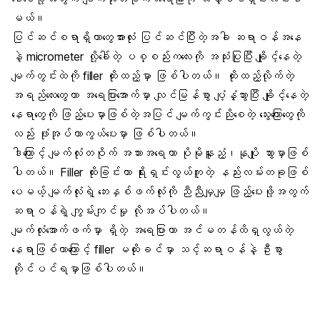
မယ်။
ပြင်ဆင်စရာရှိတာတွေအားလုံး ပြင်ဆင်ပြီးတဲ့အခါ ဆရာဝန်အနေ
နဲ့ micrometer လို့ခေါ်တဲ့ ပစ္စည်းကလေးကို အသုံးပြုပြီး ချိုင့်နေတဲ့
မျက်တွင်းထဲကို filler ထိုးထည့်မှာ ဖြစ်ပါတယ်။ ထိုးထည့်လိုက်တဲ့
အရည်လေးတွေဟာ အရေပြားအောက်မှာ လျင်မြန်စွာ ပျံ့နှံ့သွားပြီး ချိုင့်နေတဲ့
နေရာတွေကို ဖြည့်ပေးမှာဖြစ်တဲ့အပြင်
မျက်ကွင်းညို
စေတဲ့ သွေးကြောတွေကို
လည်း ဖုံးအုပ်ကာကွယ်ပေးမှာ ဖြစ်ပါတယ်။
ဒါကြောင့် မျက်လုံးတဝိုက် အသားအရေဟာ ပိုမိုနူးညံ့၊နုပျို သွားမှာဖြစ်
ပါတယ်။ Filler ထိုးခြင်းဟာ ရိုးရှင်းလွယ်ကူတဲ့ နည်းလမ်းတခုဖြစ်
ပေမယ့် မျက်လုံးရဲ့ ဘေးနှစ်ဖက်လုံးကို ညီညီမျှမျှ ဖြည့်ပေးဖို့အတွက်
ဆရာဝန်ရဲ့ ကျွမ်းကျင်မှု လိုအပ်ပါတယ်။
မျက်လုံးအောက်ဖက်မှာ ရှိတဲ့ အရေပြားဟာ အင်မတန်ထိရှလွယ်တဲ့
နေရာဖြစ်တာကြောင့် filler မထိုးခင်မှာ သင့်ဆရာဝန်နဲ့ ဦးစွာ
တိုင်ပင်ရမှာဖြစ်ပါတယ်။