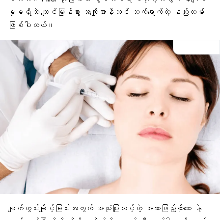
မှုမရှိဘဲ လျင်မြန်စွာ အကျိုးအာနိသင် သက်ရောက်တဲ့ နည်းလမ်း
ဖြစ်ပါတယ်။
မျက်တွင်းချိုင့်ခြင်းအတွက် အသုံးပြုသင့်တဲ့ အသားဖြည့်ထိုးဆေး နဲ့