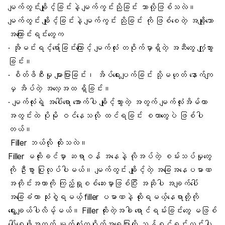
မျက်တွင်းချိုင့်ခြင်းနဲ့ မျက်ကွင်းညိုခြင်း ဘာလို့ဖြစ်သလဲ။
မျက်တွင်း ချိုင့်ခြင်းနဲ့ မျက်ကွင်း ညိုခြင်း ကို ဖြစ်စေတဲ့ အချို့သော
အကြောင်းရင်းတွေက
· အိုမင်းရင့်ရော်ခြင်းကြောင့် မျက်လုံး တဝိုက်မှာရှိတဲ့ အဆီတွေ ကျုံ့သွား
ခြင်း။
· စိတ်ဖိစီးမှု များပြားခြင်း၊
အိပ်ရေးပျက်ခြင်
း သို့မဟုတ် နောက်ကျ
မှ အိပ်တဲ့ အလေ့အထ ရှိခြင်း။
· မျက်လုံးရဲ့ အပေါ်ရော အောက်ပါ ချိုင့်သွားတဲ့ အတွက် မျက်လုံးအိမ်ဟာ
အတွင်းထဲ ပိုမို ဝင်နေသလို ထင်ရခြင်း စတာတွေပဲ ဖြစ်ပါ
တယ်။
Filler ဘယ်လို ထိုးသလဲ။
Filler မထိုးခင်မှာ ဆရာဝန် အနေနဲ့ လိုအပ်တဲ့ စမ်းသပ်မှုတွေ
ကို ဦးစွာ ပြုလုပ်ပါမယ်။ မျက်တွင်း ချိုင့်တဲ့ အခြေအနေပမာဏ
အတိုင်းအတာကို ကြည့်ရှုစစ်ဆေးမှာဖြစ်ပြီး အဆိုပါ အချက်ပေါ်
အခြေခံကာ သုံးစွဲရမယ့်
filler ပမာဏ
နဲ့ ထိုးရမယ့်နေရာတို့ကို
ရွေးချယ်ပါလိမ့်မယ်။ Filler ထိုးတဲ့အခါ ရောင်ရမ်းခြင်းတွေ မဖြစ်
ပေါ်စေဖို့အတွက် မျက်လုံးတဝိုက်အရေပြားကို သန့်စင်ရှင်းလင်းပါ