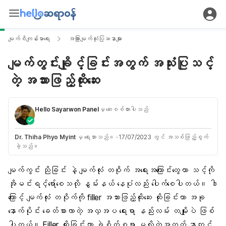
မျက်စိကျန်းမာရေး
အခြားမျက်လုံးပြဿနာများ
မျက်တွင်းချိုင့်ခြင်းအတွက် အသုံးပြုသင့်
တဲ့ အသားဖြည့်ထိုးဆေး
Hello Sayarwon Panel
မှ ဆေးစစ်ထားပါသည်
Dr. Thiha Phyo Myint
မှ ရေးသားသည်။
·
17/07/2023 တွင် အသစ်ဖြည့်စွက်
ခဲ့သည်။
မျက်ကွင်း ညိုခြင်း နဲ့ မျက်လုံး တဝိုက် အရေးအကြောင်းတွေဟာ သင့်ကို
အိုမင်းရင့်ရော်စေသလို နွမ်းနယ် နေပုံလည်း ပေါက်စေပါတယ်။ ဒါ
ကြောင့် မျက်လုံး တဝိုက်ကို filler
အသားဖြည့်ထိုးဆေ
း ထိုးခြင်းဟာ အခု
နောက်ပိုင်း ခေတ်စားလာတဲ့ အလှအပ ရေးရာ နည်းလမ်း တမျိုးပဲ ဖြစ်
ပါတယ်။ Filler ထိုးခြင်းဟာ ခွဲစိတ်စရာ မလိုတဲ့အတွက် နာကျင်