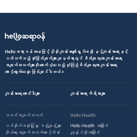
Helloဆရာဝန်အနေဖြင့် ပိုမို ကျန်းမာပျော်ရွှင်စေဖို့ နှင့်ကျန်းမာရေးနှင့်
ပတ်သက်သည့် ဆုံးဖြတ်ချက်များ ချမှတ်ရာတွင် စိတ်ချရသော ကျန်းမာရေး
အချက်အလက်များကို ထောက်ပံ့ပေးသည့် ယုံကြည်စိတ်ချရသော ကျန်းမာရေး
စောင့်ရှောက်ပေးသူ ဖြစ်ချင်ပါတယ်။
ကျန်းမာရေး ဆောင်းပါးများ
ကျန်းမာရေး ကိရိယာများ
သတင်းအချက်အလက်
Hello Health
ဝဘ်ဆိုက်အသုံးပြုမှု စည်းမျဉ်းများ
Hello Health အကြောင်း
ကိုယ်ရေးအချက်အလက်စောင့်ထိန်း
ကျွန်ုပ်တို့အကြောင်း