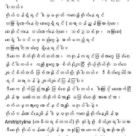
ပါတယ်။
ကိုယ်ဝန်ရှိရင် ဒါမှမဟုတ် ကလေးနို့တိုက်နေရင်
တခြားစွဲသောက်နေတဲ့ ဆေးတွေရှိရင် (ဆရာဝန်ညွှန်ကြားထားတဲ့ဆေး၊
ဆေးဆိုင်ကနေ ဝယ်သောက်နေတဲ့ဆေး၊ သစ်ဥသစ်ဖု၊ အခြားဆေး)
ဆေးရဲ့ ပါဝင်ပစ္စည်းတွေနဲ့ ဓာတ်မတည့်ရင်
တခြားရောဂါအခံတွေ ရှိနေရင်ပါ။
ဒီဆေးက စိတ်တိုစိတ်ဆတ်တာ၊ ကတုန်ကရင်ဖြစ်တာတွေ ဖြစ်စေ
နိုင်ပါတယ်။ တချို့သူတွေမှာ စိတ်ပိုကျပြီး ကိုယ့်ကိုယ်ကို သတ်သေ
ချင်စိတ်အထိ ဖြစ်လာနိုင်တယ်လို့ ဆိုပါတယ်။ ဒီစိတ်တွေ ပေါ်လာ
ရင် ဆရာဝန်နဲ့ ချက်ချင်းပြန်ပြပါ။
ဒီဆေးက ငိုက်မြည်းတာမျိုး ဖြစ်စေနိုင်ပါတယ်။ ဒါကြောင့် ဆေးသောက်ပြီး
ချိန်မှာ မတော်တဆ ထိခိုက်မိတာမျိုး မဖြစ်စေဖို့ ကားမောင်းတာ၊
စက်ယန္တရားတွေ မောင်းနှင်တာမျိုး မလုပ်ပါနဲ့။
ကိုယ်ဝန်ဆောင်နေချိန် ဒါမှမဟုတ် ကလေးနို့တိုက်နေချိန်မှာ
Amitriptyline (အေမီထရစ်တလင်း)ကို သုံးစွဲဖို့ စိတ်ချရပါသလား
ဒီဆေးကို ကိုယ်ဝန်ဆောင်ချိန်မှာ အသုံးပြုတာ ဘေးကင်းရဲ့လားဆိုတာကို