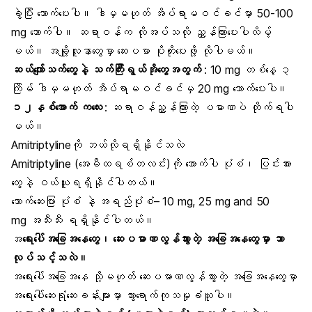
ခွဲပြီး သောက်ပေးပါ။ ဒါမှမဟုတ် အိပ်ရာမဝင်ခင်မှာ 50-100
mg သောက်ပါ။ ဆရာဝန်က လိုအပ်သလို ညွှန်ကြားပေးပါလိမ့်
မယ်။ အချို့လူနာတွေမှာ ဆေးပမာ ပိုတိုးပေးဖို့ လိုပါမယ်။
ဆယ်ကျော်သက်တွေနဲ့ သက်ကြီးရွယ်အိုတွေအတွက်
: 10 mg တစ်နေ့ ၃
ကြိမ် ဒါမှမဟုတ် အိပ်ရာမဝင်ခင်မှ 20 mg သောက်ပေးပါ။
၁၂နှစ်အောက် ကလေး
: ဆရာဝန်ညွှန်ကြားတဲ့ ပမာဏပဲ တိုက်ရပါ
မယ်။
Amitriptylineကို ဘယ်လိုရရှိနိုင်သလဲ
Amitriptyline (အေမီထရစ်တလင်း)ကို အောက်ပါ ပုံစံ၊ ပြင်းအား
တွေနဲ့ ဝယ်ယူရရှိနိုင်ပါတယ်။
သောက်ဆေးပြား ပုံစံ နဲ့ အရည်ပုံစံ– 10 mg, 25 mg and 50
mg အသီးသီး ရရှိနိုင်ပါတယ်။
အ
ရေးပေါ်အခြေအနေတွေ၊ ဆေးပမာဏလွန်သွားတဲ့ အခြေအနေတွေမှာ ဘာ
လုပ်သင့်သလဲ။
အရေးပေါ်အခြေအနေ သို့မဟုတ် ဆေးပမာဏလွန်သွားတဲ့ အခြေအနေတွေမှာ
အရေးပေါ်ဆေးရုံဆေးခန်းများမှာ သွားရောက်ကုသမှုခံယူပါ။