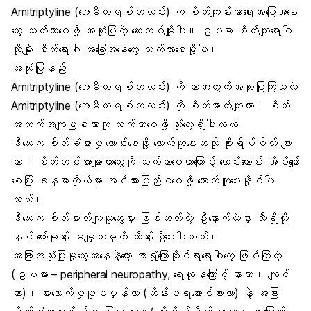
Amitriptyline (အေမီထရစ်တလင်း) က စိတ်ကျန်းမာရေးအခြေအနေ
တွေ သက်သာစေဖို့ အသုံးပြုတဲ့ ဆေးတစ်မျိုးပါ။ ဥပမာ စိတ်ကျရောဂါ
လိုမျိုး စိတ်ရောဂါ အခြေအနေတွေ သက်သာစေဖို့ပါ။
အသုံးပြုနည်း
Amitriptyline (အေမီထရစ်တလင်း) ကို ဘာအတွက်အသုံးပြုကြသလဲ
Amitriptyline (အေမီထရစ်တလင်း) ကို
စိတ်ဓာတ်ကျတာ
၊ စိတ်
အတက်အကျဖြစ်တာကို သက်သာစေဖို့ သုံးလေ့ရှိပါတယ်။
ဒီဆေးက စိတ်ခံစားမှု ကောင်းစေဖို့ ထောက်ကူပေးသလို စိုးရိမ်စိတ် များ
တာ၊ စိတ်တင်းအားများတာတွေကို သက်သာစေတာကြောင့် ကောင်းကောင်း အိပ်ပျော်
စေပြီး ခန္ဓာကိုယ်မှာ အင်အားပြည့်ဝစေဖို့ ထောက်ကူပေးနိုင်ပါ
တယ်။
ဒီဆေးက စိတ်ဓာတ်ကျသူတွေမှာ ဖြစ်တတ်တဲ့ ဦးနှောက်ထဲမှာ
ဆီရိုတို
နင်
ဟော်မုန်း မမျှတမှုကို ထိန်းညှိပေးပါတယ်။
အခြားအသုံးပြုမှုတွေအနေနဲ့တော့ အာရုံကြောဆိုင်ရာရောဂါတွေ ဖြစ်ကြတဲ့
(ဥပမာ –
peripheral neuropathy
, ရေယုန်ကြောင့် နာတာ၊ ကျင်
တာ)၊ စားသောက်မှုမူမမှန်တာ (ထိန်းမရအောင်စားတာ) နဲ့ အခြား