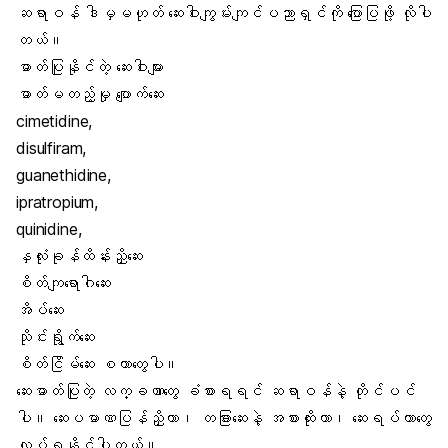
ဆရာဝန် ဒါမှမဟုတ် ဆေးဝါးကျွမ်းကျင်ပညာရှင်ကို ပြောပြဖို့ လိုပါ
တယ်။
ဓာတ်ပြုနိုင်တဲ့ ဆေးဝါးများ
ဓာတ်မတည့်မှု ပျောက်ဆေး
cimetidine,
disulfiram,
guanethidine,
ipratropium,
quinidine,
နှလုံးခုန်ထိန်းညှိဆေး
စိတ်ကျရောဂါဆေး
အိပ်ဆေး
သိုင်းရွိုက်ဆေး
စိတ်ငြိမ်ဆေး စတာတွေပါ။
ဆေးဓာတ်ပြုတဲ့ လက္ခဏာတွေ ခံစားရရင် ဆရာဝန်နဲ့ တိုင်ပင်
ပါ။ ဆေးပမာဏပြန်ညှိတာ၊ တခြားဆေးနဲ့ အစားထိုးတာ၊ ဆေးရပ်တာတွေ
လုပ်ရနိုင်ပါတယ်။