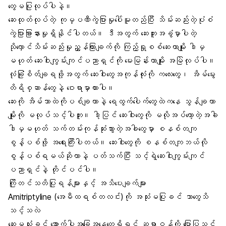
တွေမပြုလုပ်ပါနဲ့။
ဆေးထုတ်လုပ်တဲ့ ကုမ္ပဏီကွဲပြားမှုပေါ်မူတည်ပြီး သိမ်းဆည်းတဲ့ပုံစံ
ကွဲပြားခြားနားမှုရှိနိုင်ပါတယ်။ ဒီအတွက် ဆေးဘူးအခွံမှာပါတဲ့
သိုလှောင်သိမ်းဆည်းမှုညွှန်ကြားချက်ကို ကြည့်ရှုစစ်ဆေးတာမျိုး ဒါမှ
မဟုတ် ဆေးဝါးကျွမ်းကျင်ပညာရှင်ကို မေးမြန်းတာမျိုး အမြဲလုပ်ပါ။
လုံခြုံစိတ်ချရဖို့အတွက် ဆေးဝါးတွေအကုန်လုံးကို ကလေးတွေ၊ အိမ်မွေး
တိရိစ္ဆာန်တွေနဲ့ ဝေးရာမှာထားပါ။
ဆေးကို အိမ်သာထဲကိုပစ်ချတာနဲ့ ရေထွက်ပေါက်တွေထဲကနေ သွန်ချတာ
မျိုးကို မလုပ်သင့်ပါဘူး။ ဒါ့ပြင် ဆေးဝါးတွေကို မလိုအပ်တော့တဲ့အခါ
ဒါမှမဟုတ် သက်တမ်းကုန်ဆုံးသွားတဲ့အခါတွေမှာ စနစ်တကျ
စွန့်ပစ်ဖို့ အရေးကြီးပါတယ်။ ဆေးဝါးတွေကို စနစ်တကျဘယ်လို
စွန့်ပစ်ရမယ်ဆိုတာနဲ့ ပတ်သက်ပြီး သင့်ရဲ့ဆေးဝါးကျွမ်းကျင်
ပညာရှင်နဲ့ တိုင်ပင်ပါ။
ကြိုတင်သတိပြုရန်များနှင့် အသိပေးချက်များ
Amitriptyline (အေမီထရစ်တလင်း)ကို အသုံးမပြုခင် ဘာတွေသိ
သင့်သလဲ
ဆေးမသုံးခင် အောက်ပါအခြေအနေတွေရှိရင် ဆရာဝန်ကို ပြောပြသင့်