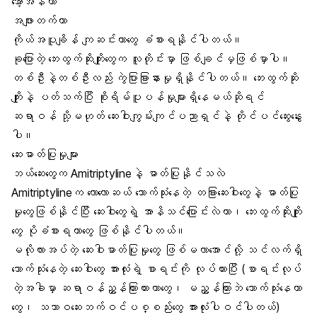
အော့အန်တာ
အဖျားတက်တာ
ကိုယ်အပူချိန် ကျဆင်းတာတွေ ခံစားရနိုင်ပါတယ်။
ခုပြောတဲ့ ဘေးထွက်ဆိုးကျိုးတွေက လူတိုင်းမှာ ဖြစ်ချင်မှဖြစ်မှာပါ။
တစ်ဦးနဲ့တစ်ဦးလည်း ကွဲပြားခြားနားမှုရှိနိုင်ပါတယ်။ ဘေးထွက်ဆိုး
ကျိုးနဲ့ ပတ်သက်ပြီး စိုးရိမ်ပူပန်မှုများရှိနေမယ်ဆိုရင်
ဆရာဝန် သို့မဟုတ် ဆေးဝါးကျွမ်းကျင်ပညာရှင်နဲ့ တိုင်ပင်ဆွေးနွေး
ပါ။
ဆေးဓာတ်ပြုမှုများ
ဘယ်ဆေးတွေက Amitriptylineနဲ့ ဓာတ်ပြုနိုင်သလဲ
Amitriptylineက လောလောဆယ် သောက်သုံးနေတဲ့ တခြားဆေးဝါးတွေနဲ့ ဓာတ်ပြု
မှုတွေဖြစ်နိုင်ပြီး ဆေးဝါးတွေရဲ့ အာနိသင်ပြောင်းလဲတာ၊ ဘေးထွက်ဆိုးကျိုး
တွေ ပိုခံစားရတာတွေ ဖြစ်နိုင်ပါတယ်။
မလိုလားအပ်တဲ့ ဆေးဝါးဓာတ်ပြုမှုတွေ ဖြစ်မလာအောင်လို့ သင်လက်ရှိ
သောက်သုံးနေတဲ့ ဆေးဝါးတွေ အားလုံးရဲ့ စာရင်းကို လုပ်ထားပြီး (စာရင်းလုပ်
တဲ့အခါမှာ ဆရာဝန်ညွှန်ကြားထားတာတွေ၊ မညွှန်ကြားဘဲ သောက်သုံးနေတာ
တွေ၊ သဘာဝဆေးဘက်ဝင်ပစ္စည်းတွေ အားလုံးပါဝင်ပါတယ်)