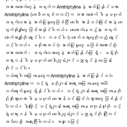
အစားအသောက်တွေနဲ့ အရက်က Amitriptylineနဲ့ ဓာတ်ပြုနိုင်သလား
Amitriptyline (အေမီထရစ်တလင်း)က အစားအသောက် ဒါမှမဟုတ်
အရက်သေစာနဲ့ ဓာတ်ပြုမှုတွေဖြစ်ပြီး ဆေးဝါး အာနိသင်ပြောင်းတာနဲ့ ဘေး
ထွက်ဆိုးကျိုးတွေ ဖြစ်လာနိုင်ပါတယ်။ ဆေးသောက်နေစဉ်မှာ အရက်
သောက်တာမျိုးကို ရှောင်ပါ။ ကဖင်းပါတဲ့ သောက်စရာတွေကိုလည်း ရှောင်
သင့်ပါတယ်။ မလိုလားအပ်တဲ့ ဓာတ်ပြုမှုတွေ မဖြစ်လာအောင်လို့
အစားအသောက်၊ အရက်သေစာတွေနဲ့ ဓာတ်ပြုနိုင်ခြေ ရှိ၊ မရှိကို
ဆရာဝန် ဒါမှမဟုတ် ဆေးဝါးကျွမ်းကျင်ပညာရှင်နဲ့ မေးမြန်း
တိုင်ပင်ပါ။
ဘယ်ရောဂါအခြေအနေတွေက Amitriptylineနဲ့ ဓာတ်ပြုနိုင်သလဲ
Amitriptylineက သင့်ရဲ့ နဂိုကျန်းမာရေးအခြေအနေတွေအပေါ်
သက်ရောက်မှုတွေ ရှိနိုင်ပါတယ်။ သင့်ရဲ့ ကျန်းမာရေးအခြေအနေကို
ပိုဆိုးသွားစေတာ ဒါမှမဟုတ် ဆေးအာနိသင် ပြောင်းလဲသွားတာတွေ ဖြစ်နိုင်
ပါတယ်။ ဒါ့ကြောင့် သင့်ရဲ့ကျန်းမာရေးအခြေအနေအကုန်လုံးကို သင့်
ရဲ့ဆရာဝန် ဒါမှမဟုတ် ဆေးဝါးကျွမ်းကျင်ပညာရှင်ကို ကြိုတင်
အသိပေးဖို့ အရေးကြီးပါတယ်။ အထူးသဖြင့်