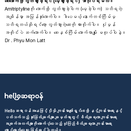
ဆေးသောက်ဖို့ လွတ်သွားခဲ့ရင် (မေ့သွားခဲ့ရင်) ဘာလုပ်ရမလဲ။
Amitriptylineကို သောက်ဖို့ လွတ်သွားခဲ့ပါက (မေ့ခဲ့ပါက) သတိရတဲ့
အချိန်မှာ အမြန်ဆုံးသောက်ပါ။ ဒါပေမယ့် နောက်တစ်ကြိမ်မှ
သတိရတယ်ဆိုရင်တော့ လွတ်သွားတဲ့ဆေးကို ထားလိုက်ပါ။ ပုံမှန်
အတိုင်းပဲ ဆက်သောက်ပါ။ ဆေးနှစ်ကြိမ် သောက်တာမျိုး မလုပ်ပါနဲ့။
Dr . Phyu Mon Latt
Helloဆရာဝန်အနေဖြင့် ပိုမို ကျန်းမာပျော်ရွှင်စေဖို့ နှင့်ကျန်းမာရေးနှင့်
ပတ်သက်သည့် ဆုံးဖြတ်ချက်များ ချမှတ်ရာတွင် စိတ်ချရသော ကျန်းမာရေး
အချက်အလက်များကို ထောက်ပံ့ပေးသည့် ယုံကြည်စိတ်ချရသော ကျန်းမာရေး
စောင့်ရှောက်ပေးသူ ဖြစ်ချင်ပါတယ်။