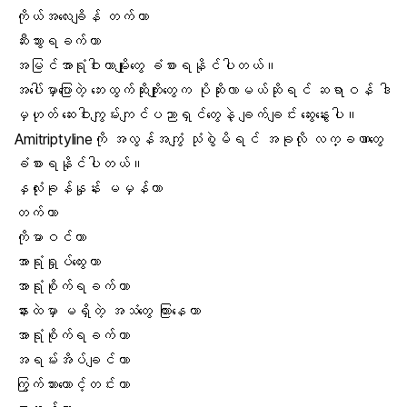
ကိုယ်အလေးချိန် တက်တာ
ဆီးသွားရခက်တာ
အမြင်အာရုံဝါးတာမျိုးတွေ ခံစားရနိုင်ပါတယ်။
အပေါ်မှာပြောတဲ့ ဘေးထွက်ဆိုးကျိုးတွေက ပိုဆိုးလာမယ်ဆိုရင် ဆရာဝန် ဒါ
မှဟုတ် ဆေးဝါးကျွမ်းကျင်ပညာရှင်တွေနဲ့ ချက်ချင်း ဆွေးနွေးပါ။
Amitriptylineကို အလွန်အကျွံ သုံစွဲမိရင် အခုလို လက္ခဏာတွေ
ခံစားရနိုင်ပါတယ်။
နှလုံးခုန်နှုန်း မမှန်တာ
တက်တာ
ကိုမာဝင်တာ
အာရုံရှုပ်ထွေးတာ
အာရုံစိုက်ရခက်တာ
နားထဲမှာ မရှိတဲ့ အသံတွေ ကြားနေတာ
အာရုံစိုက်ရခက်တာ
အရမ်းအိပ်ချင်တာ
ကြွက်သားတောင့်တင်းတာ