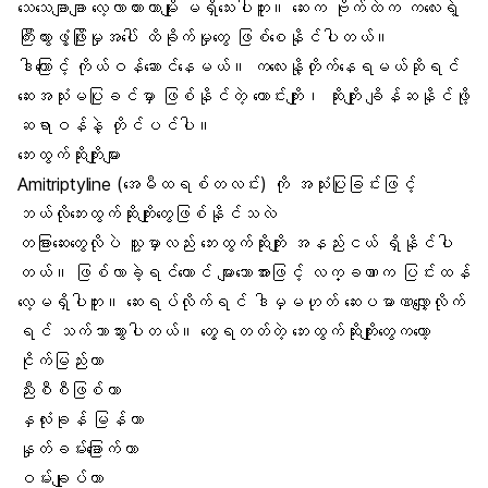
သေသေချာချာ လေ့လာထားတာမျိုး မရှိသေးပါဘူး။ ဆေးက ဗိုက်ထဲက ကလေးရဲ့
ကြီးထွားဖွံ့ဖြိုးမှုအပေါ် ထိခိုက်မှုတွေ ဖြစ်စေနိုင်ပါတယ်။
ဒါကြောင့် ကိုယ်ဝန်ဆောင်နေမယ်။ ကလေးနို့တိုက်နေရမယ်ဆိုရင်
ဆေးအသုံးမပြုခင်မှာ ဖြစ်နိုင်တဲ့ ကောင်းကျိုး၊ ဆိုးကျိုး ချိန်ဆနိုင်ဖို့
ဆရာဝန်နဲ့ တိုင်ပင်ပါ။
ဘေးထွက်ဆိုးကျိုးများ
Amitriptyline (အေမီထရစ်တလင်း) ကို အသုံးပြုခြင်းဖြင့်
ဘယ်လိုဘေးထွက်ဆိုးကျိုးတွေဖြစ်နိုင်သလဲ
တခြားဆေးတွေလိုပဲ သူ့မှာလည်း ဘေးထွက်ဆိုးကျိုး အနည်းငယ် ရှိနိုင်ပါ
တယ်။ ဖြစ်လာခဲ့ရင်တောင် များသောအားဖြင့် လက္ခဏာက ပြင်းထန်
လေ့မရှိပါဘူး။ ဆေးရပ်လိုက်ရင် ဒါမှမဟုတ် ဆေးပမာဏလျှော့လိုက်
ရင် သက်သာသွားပါတယ်။ တွေ့ရတတ်တဲ့ ဘေးထွက်ဆိုးကျိုးတွေကတော့
ငိုက်မြည်းတာ
ညီးစီစီဖြစ်တာ
နှလုံးခုန် မြန်တာ
နှုတ်ခမ်းခြောက်တာ
ဝမ်းချုပ်တာ