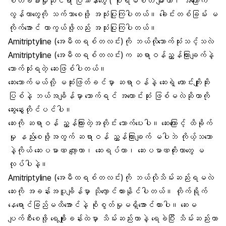
စိတ်ခံစားမှုဆိုင်ရာ ပြဿနာတွေ ( စိုးရိမ်စိတ် များတာ၊ အကြောက်
လွန်တာတွေကို သက်သာစေဖို့ အသုံးပြုကြပါတယ်။ ခေါင်းတစ်ခြမ်း မ
ကိုက်အောင် ကာကွယ်ဖို့လည်း အသုံးပြုကြပါတယ်။
Amitriptyline (အေမီထရစ်တလင်း)ကို ဘယ်လိုသောက်သုံးသင့်သလဲ
Amitriptyline (အေမီထရစ်တလင်း)က ဆရာဝန်ညွှန်ကြားချက်နဲ့
သောက်သုံးရတဲ့ ဆေးဖြစ်ပါတယ်။
ဆေးသောက်မယ်လို့ မဆုံးဖြတ်ခင်မှာ ဆရာဝန်နဲ့ ဆေးရဲ့ ကောင်းကျိုးဆိုး
ပြစ်နဲ့ ဘယ်အချိန်မှာ သောက်ရင် အကောင်းဆုံး ဖြစ်မလဲဆိုတာကို
ဆွေးနွေးတိုင်ပင်ပါ။
ဆေးကို ဆရာဝန် ညွှန်ကြားတဲ့အတိုင်း သောက်ပေးပါ။ ဆေးကြောင့် ထိခိုက်
မှု နည်းစေဖို့အတွက် ဆရာဝန် ညွှန်ကြားချက် မပါဘဲ ကိုယ့်သဘော
နဲ့ကိုယ် ဆေးပမာဏ လျော့တာ၊ ဆေးရပ်တာ၊ ဆေးပမာဏတိုးတာတွေ မ
လုပ်ပါနဲ့။
Amitriptyline (အေမီထရစ်တလင်း)ကို ဘယ်လိုသိမ်းဆည်းရမလဲ
ဆေးကို အခန်းအပူချိန်မှာ သိုလှောင်ထားနိုင်ပါတယ်။ တိုက်ရိုက်
နေရောင်ခြည်မထိအောင်နဲ့ စိုစွတ်မှုမရှိအောင်ထားပါ။ ဆေးမ
ပျက်စီးစေဖို့ ရေချိုးခန်းထဲမှာ သိမ်းဆည်းတာနဲ့ ရေခဲပြီး သိမ်းဆည်းတာ