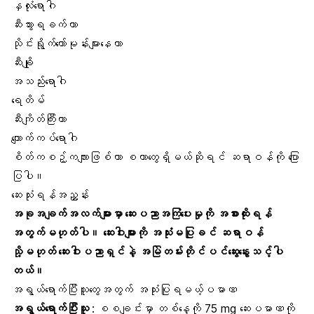
နှလုံးရောဂါ
ဆီးသွားရခက်တာ
သိုင်းရွိုက်ဟော်မုန်းများနေတာ
ဆီးချို
အသည်းရောဂါ
ရေတိမ်
ဆီးကျိတ်ကြီးတာ
ကျောက်ကပ်ရောဂါ
စိတ်ကစဉ့်ကလျာ
းဖြစ်တာ စတာတွေရှိမယ်ဆိုရင် ဆရာဝန်ကို ပြော
ပြပါ။
ဆေးသုံးရန်အညွှန်း
အခုအချက်အလက်များမှာ ဆေးပညာအကြံပေးမှုကို အစားထိုးရန်
အတွက်မဟုတ်ပါ။ ဆေးဝါးများကို အသုံးမပြုခင် ဆရာဝန်
သို့မဟုတ် ဆေးဝါးပညာရှင်နဲ့ အမြဲတမ်းတိုင်ပင်ဆွေးနွေးသင့်ပါ
တယ်။
အရွယ်ရောက်ပြီးသူတွေအတွက် အသုံးပြုရမယ့်ပမာဏ
အရွယ်ရောက်ပြီးသူ
: စစချင်းမှာ တစ်နေ့ကို 75 mg ဆေးပမာဏကို