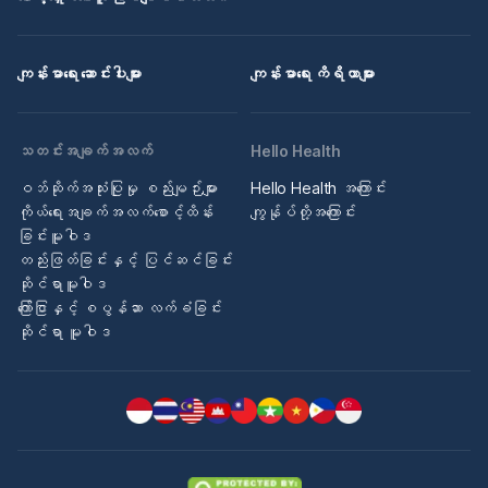
ကျန်းမာရေး ဆောင်းပါးများ
ကျန်းမာရေး ကိရိယာများ
သတင်းအချက်အလက်
Hello Health
ဝဘ်ဆိုက်အသုံးပြုမှု စည်းမျဉ်းများ
Hello Health အကြောင်း
ကိုယ်ရေးအချက်အလက်စောင့်ထိန်း
ကျွန်ုပ်တို့အကြောင်း
ခြင်းမူဝါဒ
တည်းဖြတ်ခြင်းနှင့် ပြင်ဆင်ခြင်း
ဆိုင်ရာမူဝါဒ
ကြော်ငြာနှင့် စပွန်ဆာ လက်ခံခြင်း
ဆိုင်ရာ မူဝါဒ