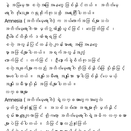
နဲ့ အမြဲမေ့တာ စတဲ့အခြေအနေတွေ ဖြစ်နိုင်တယ် ။ အတိတ်မေ့
ရောဂါ ကိုသေချာဂရုစိုက်ကုသဖို့ အရေးကြီးပါတယ်။
Amnesia (အတိတ်မေ့ရောဂါ) က ဘယ်လောက်အဖြစ်များသလဲ
အတိတ်မေ့ရောဂါဟာ မှတ်ဉာဏ်ချို့ယွင်းခြင်း၊ လေဖြတ်ခြင်း ၊
ဦးခေါင်းထိခိုက် ဒဏ်ရာရခြင်း
စတဲ့ အလွန်ပြင်းထန်တဲ့ ကျန်းမာရေး အခြေအနေတွေ
မှာအဖြစ်များပါတယ်။ အရက်အလွန်အကျွံ
သောက်ခြင်း ၊တက်ခြင်း ၊ဦးနှောက်ခွဲစိတ်ကုသခြင်း
စတဲ့အချက်များကလည်း အတိတ်မေ့ရောဂါ ကိုဖြစ်နိုင်ခြေ ပိုမိုမြင့်
မားစေပါတယ် ။ အမျိုးသမီးရော အမျိုးသား မှာပါဖြစ်နိုင်ပေမယ့်
အမျိုးသမီးမှာပိုမို အဖြစ်များပါတယ် ။
လက္ခဏာများ
Amnesia (အတိတ်မေ့ရောဂါ) ရဲ့လက္ခဏာတွေကဘာတွေလဲ
မှတ်ဉာဏ်ဆုံးရှုံးခြင်း ။ အသစ်သစ်သော အရာများကို မှတ်နိုင်
စွမ်းအား လျော့ကျလာခြင်း တို့ကတော့ အတိတ်မေ့ရောဂါရဲ့အဓိက လက္ခဏာ
များပဲဖြစ်ပါတယ် ။ သိမြင်နားလည်ဆုံးဖြတ်