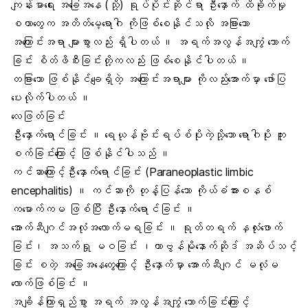
ကျန်းမာရေး အခြေအနေ (သို့) ရုပ်ပိုင်းဆိုင်ရာ ဦးနှောက် ထိခိုက်မှု
စတာတွေက အတိတ်မေ့ရောဂါ ကိုဖြစ်စေနိုင်သလို အခြားသော
အကြောင်းအရာ များစွာလည်း ရှိပါတယ် ။ အရက်အလွန်အကျွံ သောက်
ခြင်း စိတ်ဖိစီးခြင်းတို့ကလည်း ဖြစ်စေနိုင်ပါတယ် ။
တခြားသော ဖြစ်နိုင်ချေရှိတဲ့ အကြောင်းအရာများ ကိုလည်းအောက်မှာ ဖော်ပြ
ပေးလိုက်ပါတယ် ။
လေဖြတ်ခြင်း
ဦးနှောက်ရောင်ခြင်း ။ ရေယုန်ဗိုင်းရပ်စ်ပိုးကဲ့သို့သော ရောဂါပိုး ကူး
စက်ခြင်းကြောင့် ဖြစ်နိုင်ပါသည် ။
ကင်ဆာကြောင့်ဦးနှောက်ရောင်ခြင်း (Paraneoplastic limbic
encephalitis) ။ ကင်ဆာကို တုန့်ပြန်သော ကိုယ်ခံအားစနစ်
ကမောက်ကမ ဖြစ်ပြီး ဦးနှောက်ရောင်ခြင်း ။
အောက်ဆီဂျင်အလုံအလောက်မရခြင်း ။ ရုတ်တရက် နှလုံးဖောက်
ခြင်း၊ အသက်ရှု မဝခြင်း ၊ကာဗွန်မိုနောက်ဆိုဒ် အဆိပ်သင့်
ခြင်း စတဲ့ အခြေအနေတွေကြောင့် ဦးနှောက်မှာ အောက်ဆီဂျင် မလုံမ
လောက်ဖြစ်ခြင်း ။
အချိန်ကြာရှည်စွာ အရက် အလွန်အကျွံ သောက်ခြင်းကြောင့်