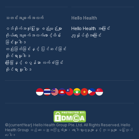
သတင်းအချက်အလက်
Hello Health
ဝဘ်ဆိုက်အသုံးပြုမှု စည်းမျဉ်းများ
Hello Health အကြောင်း
ကိုယ်ရေးအချက်အလက်စောင့်ထိန်း
ကျွန်ုပ်တို့အကြောင်း
ခြင်းမူဝါဒ
တည်းဖြတ်ခြင်းနှင့် ပြင်ဆင်ခြင်း
ဆိုင်ရာမူဝါဒ
ကြော်ငြာနှင့် စပွန်ဆာ လက်ခံခြင်း
ဆိုင်ရာ မူဝါဒ
©{currentYear} Hello Health Group Pte. Ltd. All Rights Reserved. Hello
Health Group သည် ဆေးပညာအကြံဉာဏ်များ၊ ရောဂါရှာဖွေမှုများနှင့် ကုသမှုများ မပြုလုပ်
ပေးပါ။