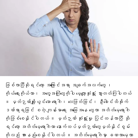
ဖြစ်လာပြီဆိုရင်တော့ အကြောင်းအရာ အချက်အလက်တွေ ၊
ကိုယ်ရေးကိုယ်တာ၊ အတွေ့အကြုံတွေကိုပါ မေ့လျော့ဆုံးရှုံး သွားတတ်ကြပါတယ်
။ မှတ်ဉာဏ်ချို့ယွင်းသော ရောဂါ၊ လေဖြတ်ခြင်း၊ ဦးခေါင်းထိခိုက်
ဒဏ်ရာရခြင်း စတဲ့ ကျန်းမာရေး အခြေအနေ တွေဟာ အတိတ်မေ့ရောဂါ
ကိုဖြစ်စေနိုင်ပါတယ် ။ မှတ်ဉာဏ် ဆုံးရှုံးမှု ပြင်းထန်လာပြီ ဆို
ရင်တော့ အတိတ်မေ့ရောဂါဟာ နောက်ထပ်မှတ်ဉာဏ်တွေမှတ်နိုင်စွမ်း
ကိုလည်း အားနည်းစေနိုင်ပါတယ် ။ အတိတ်မေ့ရောဂါမှာ ခဏတာမေ့တာ