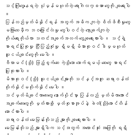
သင့်ကြုံတွေ့နေရတဲ့ ပုံမှန်မဟုတ်တဲ့ ရောဂါလက္ခဏာ တွေကို ချရေးပါ
။
ပြန်လည်မှတ်မိနိုင်ရန် အတွက် အဓိက ကျတဲ့ စိတ်ဖိစီးမှုတွေ
မကြာသေးမှီက ဘဝပြောင်းလဲမှု တွေပါဝင်တဲ့ သော့ချက်ကျတဲ့
ကိုယ်ရေးကိုယ်တာ သတင်းအချက်အလက် တွေချရေးထားပါ ။ သင့်ရဲ့
စာရင်းပြုစုမှု ပြီးပြည့်စုံမှု ရှိမရှိ မိသားစုဝင် ဒါမှမဟုတ်
သူငယ်ချင်းတွေကို မေးပါ ။
ဗီတာမင် (သို့) ဖြည့်စွက်ဆေး ကဲ့သို့သော သောက်ရမယ့် ဆေးတွေ စာရင်း
ပြုစုထားပါ ။
မိသားစုဝင် (သို့) သူငယ်ချင်းများကို သင်နှင့်အတူ ဆရာဝန်ထံ
လိုက်နိုင်မလိုက်နိုင် မေးပါ ။
သင်မှတ်မိချင်တာလေးတွေ နောက်ပိုင်းမှာ ပြန်လည် မှတ်မိလာအောင်
အချက်လေးတွေကို မှတ်ထားဖို့ မှတ်စုစာအုပ်နဲ့ ခဲတံ(သို့)ဖောင်တိန်
ဆောင်ထားပါ ။
ဆရာဝန်ထံ မေးမြန်းလိုသည် များကို ချရေးထားပါ ။
မေးမြန်းလိုသည် များရှိပါက သင့်အတွက် အကောင်းဆုံး အဖြေကို ရရှိ