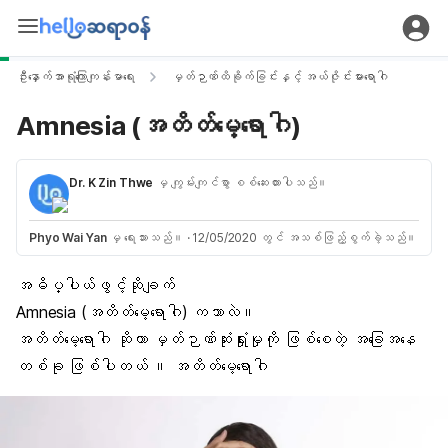
ဦးနှောက်အာရုံကြောကျန်းမာရေး
မှတ်ဉာဏ်ထိခိုက်ခြင်းနှင့် အယ်ဇိုင်းမားရောဂါ
Amnesia (အတိတ်မေ့ရောဂါ)
Dr. K Zin Thwe
မှ ကျွမ်းကျင်စွာ စစ်ဆေးထားပါသည်။
Phyo Wai Yan
မှ ရေးသားသည်။
·
12/05/2020 တွင် အသစ်ဖြည့်စွက်ခဲ့သည်။
အဓိပ္ပါယ်ဖွင့်ဆိုချက်
Amnesia (အတိတ်မေ့ရောဂါ) ကဘာလဲ။
အတိတ်မေ့ရောဂါ ဆိုတာ မှတ်ဉာဏ်ဆုံးရှုံးမှုကို ဖြစ်စေတဲ့ အခြေအနေ
တစ်ခု ဖြစ်ပါတယ် ။ အတိတ်မေ့ရောဂါ