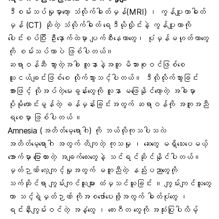
ဒီစမ်းသပ်မှုမှာတော့ သံလိုက်ဓါတ်မှန်(MRI) ၊ ကွန်ပျူတာဓါတ်
မှန် (CT) ဆိုတဲ့ သံလိုက်ဓါတ် ရေဒီယိုလှိုင်းနဲ့ ကွန်ပျူတာကို
ပေါင်းစပ်ပြီး ဦးနှောက်ထဲမှာ ပျက်စီးနေတာတွေ၊ ပုံမှန်မဟုတ်တာတွေ
ကို စမ်းသပ်တာပဲ ဖြစ်ပါတယ်။
ဆရာဝန်ဆီ သွားတဲ့အခါ လူနာနဲ့အတူ မိသားစုဝင်ဖြစ်စေ
သူငယ်ချင်းဖြစ်စေ လိုက်သွားသင့်ပါတယ်။ ဒီလိုလိုက်သွားခြင်း
အားဖြင့် လိုအပ်တဲ့မေးခွန်းတွေကို လူနာ မဖြေနိုင်တော့တဲ့ အခါမှာ
ပိုမိုကောင်းမွန်တဲ့ ခန်မှန်းခြင်းအတွက် ဆရာဝန်ကို အကူအညီ
ရစေမှာ ဖြစ်ပါတယ် ။
Amnesia (အတိတ်မေ့ရောဂါ) ကို ဘယ်လိုကုသပါသလဲ
အတိတ်မေ့ရောဂါ အတွက် တိကျတဲ့ ကုသမှု ၊ ဆေးတွေ မရှိသေးပေမယ့်
အောက်မှာ ပြောထားတဲ့ အချက်လေးတွေနဲ့ သင်ရင်ဆိုင်နိုင်ပါတယ်။
မှတ်ဉာဏ် လေ့ကျင့်မှုအတွက် မတူညီတဲ့ နည်းပညာတွေကို
သက်ဆိုင်ရာ ကျွမ်းကျင်သူများ ထံမှသင်ယူခြင်း ။ ကျွမ်းကျင်သူတွေ
ဟာ သင့်ရဲ့မှတ်ဉာဏ် ကိုအစဖော်ပေးဖို့အတွက် ဓါတ်ပုံတွေ ၊
ရင်းနှီးကျွမ်းဝင်တဲ့ အနံ့တွေ ၊ တေးဂီတ တွေကို အသုံးပြုပါလိမ့်