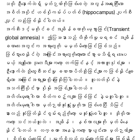
သလို ဦးနှောက်ထဲရှိ မှတ်ဉာဏ်ကိုဖြစ်စေတဲ့ အလွန်အရေးကြီးသော
အစိတ်အပိုင်း ဟစ်ပိုကမ်းပ်ပတ်စ် (hippocampus) ပျက်စီး
လျှင် လည်းဖြစ်နိုင်ပါတယ်။
အက်ဆီးဒင့်မတိုင်ခင် အချိန်ခဏကို မေ့သွားခြင်း(Transient
global amnesia)။ ဤပြဿနာသည် ထိခိုက်မှုမရခင် အချိန်
ခဏလေးအတွင်းက အရာတွေကို မမှတ်မိတော့ခြင်းဖြစ်သည်။
ဖြစ်ပွားစေနိုင်တဲ့ အကြောင်းအရာတွေကိုတော့ကောင်းစွာမသိရှိရ သေးပေ
မယ့် အချို့သော သုတေသီများကတော့ တက်ခြင်းနှင့် အလားတူပုံစံများ ၊
ဦးနှောက်ထဲ သို့သွေးစီးဆင်းမှု ခဏတာပိတ်ဆို့ခြင်းများက ဖြစ်နိုင်ချေ
ရှိသော အကြောင်းအရာများလို့ ပြောဆိုကြပါတယ် ။ လူလတ်ပိုင်းနဲ့
အသက်ကြီးပိုင်းမှာ ပိုမို အဖြစ်များပါတယ် ။
အတိတ်မေ့ရောဂါဟာ စိတ်ကစဉ့်ကလျား ဖြစ်ခြင်း နဲ့မတူပါဘူး ။
အတိတ်မေ့ရောဂါဟာ မှတ်ဉာဏ်ဆုံးရှုံးမှုကိုသာ ဖြစ်စေပြီး သိမြင်
နားလည် ဆုံးဖြတ်နိုင်စွမ်းရည်ကိုတော့ မဆုံးရှုံးစေပါဘူး ။ ဆိုလိုတာ
ကတော့ သင်ဘယ်သူလဲ ၊ အချိန် ၊ နှစ်ကာလများကို မှတ်မိနေ
နိုင် ပါတယ် ။ လက္ခဏာ အနေနဲ့ကတော့ မှားယွင်းသော မှတ်ဉာဏ်များ
၊ စိတ်ရှုပ်ထွေးခြင်း ၊မျက်စိလည် လမ်းပျောက်ခြင်းများ ဖြစ်နိုင်