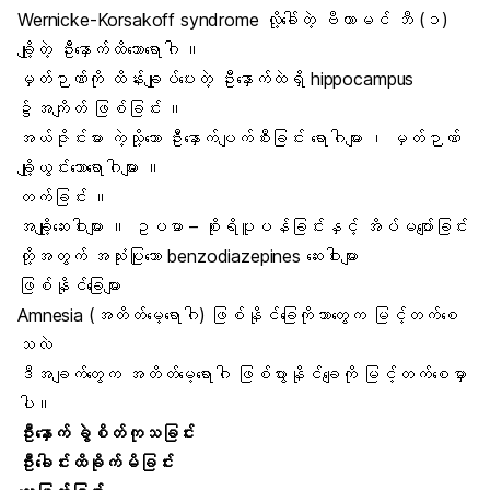
Wernicke-Korsakoff syndrome လို့ခေါ်တဲ့ ဗီတာမင် ဘီ (၁)
ချို့တဲ့ ဦးနှောက်ထိသောရောဂါ ။
မှတ်ဉာဏ်ကို ထိန်းချုပ်ပေးတဲ့ ဦးနှောက်ထဲရှိ hippocampus
၌အကျိတ် ဖြစ်ခြင်း ။
အယ်ဇိုင်းမား ကဲ့သို့သော ဦးနှောက်ပျက်စီးခြင်း ရောဂါများ ၊ မှတ်ဉာဏ်
ချို့ယွင်းသောရောဂါများ ။
တက်ခြင်း ။
အချို့ဆေးဝါးများ ။ ဥပမာ – စိုးရိပူပန်ခြင်းနှင့် အိပ်မပျော်ခြင်း
တို့အတွက် အသုံးပြုသော benzodiazepines ဆေးဝါးများ
ဖြစ်နိုင်ခြေများ
Amnesia (အတိတ်မေ့ရောဂါ) ဖြစ်နိုင်ခြေကိုဘာတွေက မြင့်တက်စေ
သလဲ
ဒီအချက်တွေက အတိတ်မေ့ရောဂါ ဖြစ်ပွားနိုင်ချေကို မြင့်တက်စေမှာ
ပါ။
ဦးနှောက် ခွဲစိတ်ကုသခြင်း
ဦးခေါင်းထိခိုက်မိခြင်း