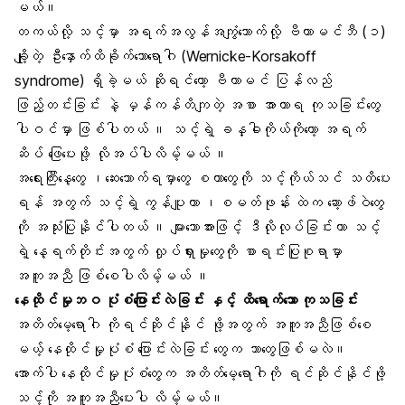
မယ်။
တကယ်လို့ သင့်မှာ အရက်အလွန်အကျွံသောက်လို့ ဗီတာမင်ဘီ (၁)
ချို့တဲ့ ဦးနှောက်ထိခိုက်သောရောဂါ (Wernicke-Korsakoff
syndrome) ရှိခဲ့မယ် ဆိုရင်တော့ ဗီတာမင် ပြန်လည်
ဖြည့်တင်းခြင်း နဲ့ မှန်ကန်တိကျတဲ့ အစာ အာဟာရ ကုသခြင်းတွေ
ပါဝင်မှာ ဖြစ်ပါတယ် ။ သင့်ရဲ့ ခန္ဓါကိုယ်ကိုတော့ အရက်
ဆိပ် ဖြေပေးဖို့ လိုအပ်ပါလိမ့်မယ် ။
အရေးကြီးနေ့တွေ ၊ဆေးသောက်ရမှာတွေ စတာတွေကို သင့်ကိုယ်သင် သတိပေး
ရန် အတွက် သင့်ရဲ့ ကွန်ပျူတာ ၊စမတ်ဖုန်း ထဲက ဆော့ဖ်ဝဲတွေ
ကို အသုံးပြုနိုင်ပါတယ် ။ များသောအားဖြင့် ဒီလိုလုပ်ခြင်းဟာ သင့်
ရဲ့ နေ့ရက်တိုင်းအတွက် လှုပ်ရှားမှုတွေကို စာရင်းပြုစုရာမှာ
အကူအညီ ဖြစ်စေပါလိမ့်မယ် ။
နေထိုင်မှုဘဝ ပုံစံပြောင်းလဲခြင်း နှင့် ထိရောက်သော ကုသခြင်း
အတိတ်မေ့ရောဂါ ကိုရင်ဆိုင်နိုင် ဖို့အတွက် အကူအညီဖြစ်စေ
မယ့် နေထိုင်မှုပုံစံ ပြောင်းလဲခြင်း တွေက ဘာတွေဖြစ်မလဲ။
အောက်ပါ နေထိုင်မှုပုံစံတွေက အတိတ်မေ့ရောဂါကို ရင်ဆိုင်နိုင်ဖို့
သင့်ကို အကူအညီပေးပါ လိမ့်မယ်။