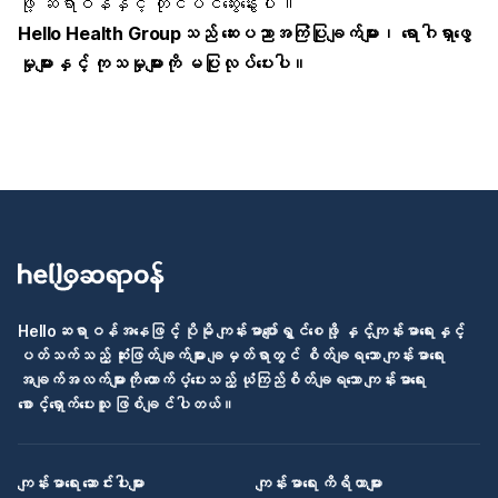
ဖို့ ဆရာဝန်နှင့် တိုင်ပင်ဆွေးနွေးပါ ။
Hello Health Groupသည် ဆေးပညာအကြံပြုချက်များ၊ ရောဂါရှာဖွေ
မှုများနှင့် ကုသမှုများကို မပြုလုပ်ပေးပါ။
Helloဆရာဝန်အနေဖြင့် ပိုမို ကျန်းမာပျော်ရွှင်စေဖို့ နှင့်ကျန်းမာရေးနှင့်
ပတ်သက်သည့် ဆုံးဖြတ်ချက်များ ချမှတ်ရာတွင် စိတ်ချရသော ကျန်းမာရေး
အချက်အလက်များကို ထောက်ပံ့ပေးသည့် ယုံကြည်စိတ်ချရသော ကျန်းမာရေး
စောင့်ရှောက်ပေးသူ ဖြစ်ချင်ပါတယ်။
ကျန်းမာရေး ဆောင်းပါးများ
ကျန်းမာရေး ကိရိယာများ