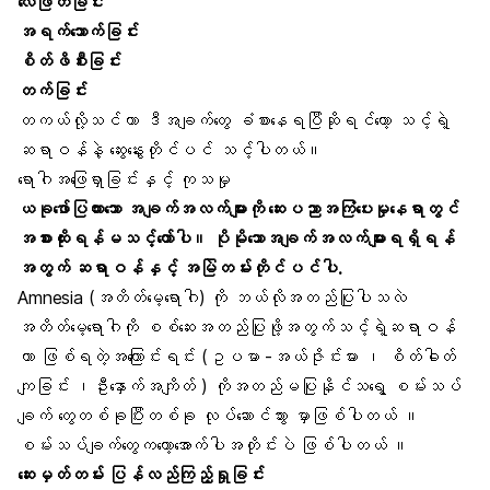
လေဖြတ်ခြင်း
အရက်သောက်ခြင်း
စိတ်ဖိစီးခြင်း
တက်ခြင်း
တကယ်လို့သင်ဟာ ဒီအချက်တွေ ခံစားနေရပြီဆိုရင်တော့ သင့်ရဲ့
ဆရာဝန်နဲ့ ဆွေးနွေးတိုင်ပင် သင့်ပါတယ်။
ရောဂါအဖြေရှာခြင်းနှင့် ကုသမှု
ယခုဖော်ပြထားသော အချက်အလက်များကို ဆေးပညာအကြံပေးမှုနေရာတွင်
အစားထိုးရန်မသင့်တော်ပါ။ ပိုမိုသောအချက်အလက်များရရှိရန်
အတွက် ဆရာဝန်နှင့် အမြဲတမ်းတိုင်ပင်ပါ.
Amnesia (အတိတ်မေ့ရောဂါ) ကို ဘယ်လိုအတည်ပြုပါသလဲ
အတိတ်မေ့ရောဂါကို စစ်ဆေးအတည်ပြုဖို့အတွက်သင့်ရဲ့ဆရာဝန်
ဟာ ဖြစ်ရတဲ့အကြောင်းရင်း (ဥပမာ -အယ်ဇိုင်းမား ၊ စိတ်ဓါတ်
ကျခြင်း ၊ဦးနှောက်အကျိတ် ) ကိုအတည်မပြုနိုင်သရွေ့ စမ်းသပ်
ချက် တွေတစ်ခုပြီးတစ်ခု လုပ်ဆောင်သွား မှာဖြစ်ပါတယ် ။
စမ်းသပ်ချက်တွေကတော့အောက်ပါအတိုင်းပဲ ဖြစ်ပါတယ် ။
ဆေးမှတ်တမ်း ပြန်လည်ကြည့်ရှုခြင်း