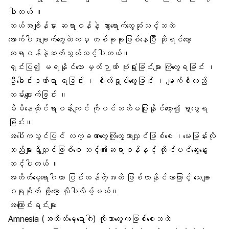
ပါတယ် ။
ဘယ်အချိန်မှာ ဆရာဝန်နဲ့ သွားရောက်တွေ့ဆုံသင့်သလဲ
အောက်ပါအချက်တွေထဲကမှ တစ်ခုခုဖြစ်နေပြီ ဆိုရင်တော့
ဆရာဝန်နဲ့ဆက်သွယ်သင့်ပါတယ်။
ရှင်းပြ၍ မရနိုင်သော မှတ်ဉာဏ် ဆုံးရှုံးခြင်းများ ကြုံတွေ့ရခြင်း ၊
ဦးခေါင်းဒဏ်ရာ ရခြင်း ၊ စိတ်ရှုပ်ထွေးခြင်း ၊ မျက်စိလည်
လမ်းပျောက်ခြင်း ။
မိမိနေထိုင်ရာဝန်းကျင် ကိုပင်သတိမပြုနိုင်တော့၍ ရှာဖွေရ
ခြင်း။
အပေါ်ကသွင်ပြင် လက္ခဏာတွေကြုံတွေ့လာလျှင်ဖြစ်စေ ၊မေးမြန်းလို
သည်များရှိလျှင်ဖြစ်စေ သင့်၏ဆရာဝန်နှင့် တိုင်ပင်ဆွေးနွေး
သင့်ပါတယ် ။
အတိတ်မေ့ရောဂါဟာ ပြင်းထန်တဲ့အထိ ဖြစ်လာနိုင်တာကြာင့် သေချာ
ဂရုစိုက် ဖို့တော့ လိုပါလိမ့်မယ်။
အကြောင်းရင်းများ
Amnesia (အတိတ်မေ့ရောဂါ) ကိုဘာတွေကဖြစ်စေသလဲ