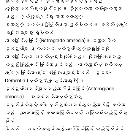
နိုင်တဲ့စွမ်းရည် ၊ လှုပ်ရှားသွားလာနိုင်တဲ့စွမ်းရည်
တွေကိုတော့မသက်ရောက်နိုင်ပါဘူး ။ ဆိုလိုတာကတော့ လမ်းလျှောက်သွားလာ
နည်း၊ ကိုယ်ကျွမ်းကျင်ရာ ဘာသာစကားတွေကို
စတာတွေကို မှတ်မိနေမြဲဖြစ်နေမှာ ဖြစ်ပါတယ် ။ အတိတ်မေ့ရောဂါ
အမျိုးအစားများစွာ ရှိပါတယ်။
နောက်ကြောင်းမေ့ခြင်း (Retrograde amnesia)။ မကြာသေးမီက
မှတ်ဉာဏ်များ နဲ့ ကလေးဘဝ မှတ်ဉာဏ် တွေကိုဆုံးရှုံးခြင်းကို
နောက်ကြောင်းမေ့သော အတိတ်မေ့ရောဂါဟုခေါ်သည်။ ထိုအခြေအနေသည်
တဖြည်းဖြည်းချင်း ဖြစ်လာနိုင်သည်။ နောက်ကြောင်းမေ့ အတိတ်မေ့
ရောဂါကို ဖြစ်သော ရောဂါ အခြေအနေများရှိပါတယ်။ ဥပမာ-
Dementia (မှတ်ဉာဏ်ချို့ ယွင်းသောရောဂါ) ။
မှတ်ဉာဏ်အသစ်များမတည်ဆောက်နိုင်ခြင်း (Anterograde
amnesia)။ အသစ်သစ်သောမှတ်ဉာဏ်တွေ
မမှတ်နိုင်တော့တဲ့အခါ မှတ်ဉာဏ်အသစ်တွေတည်ဆောက်ဖို့ ခက်လာ
သည်။ များသောအားဖြင့် ခဏတာဖြစ်ပေမယ့် အမြဲတမ်းလည်းဖြစ်သွား
နိုင်
ပါတယ် ။ အရက်အလွန်အကျွံ သောက်ခြင်းကြောင့် လည်းဖြစ်နိုင်