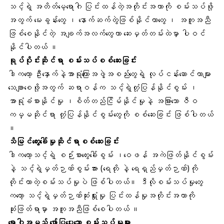
သင့်ရဲ့ အတိတ်မေ့ရောဂါ ပြင်းထန်တဲ့အတိုင်းအတာကို စမ်းသပ်ဖို့
အတွက် မေးခွန်းတွေ ၊ နောက်ဆက်တွဲဖြစ်နိုင်တာတွေ ၊ အကူအညီ
ဖြစ်စေနိုင်တဲ့ အချက်အလက်တွေဟာ ဆေးမှတ်တမ်းထဲမှာ ပါဝင်
နိုင်ပါတယ် ။
ရုပ်ပိုင်းဆိုင်ရာ စမ်းသပ်စစ်ဆေးခြင်း
ဒါကတော့ ဦးနှောက်နဲ့အာရုံကြောအဖွဲ့အစည်းတွေရဲ့ လုပ်ငန်းဆောင်တာများ
သေချာစေဖို့အတွက် ဆရာဝန်က သင့်ရဲ့တုံ့ပြန်နိုင်စွမ်း ၊
အာရုံခံစားနိုင်မှု ၊စိတ်တည်ငြိမ်နိုင်မှုနဲ့ အခြားသော ဇီဝ
ကမ္မဆိုင်ရာ တုံ့ပြန်နိုင်စွမ်းတွေကို စစ်ဆေးခြင်း ဖြစ်ပါတယ်
။
သိမြင်တွေးခေါ်မှုဆိုင်ရာစစ်ဆေးခြင်း
ဒါကတော့သင့်ရဲ့ စဉ်းစားတွေးခေါ်စွမ်း ၊ဝေဖန် အကဲဖြတ်နိုင်စွမ်း
နဲ့ သင့်ရဲ့မှတ်ဉာဏ်စွမ်းအား (ရေတို နဲ့ ရေရှည်မှတ်ဉာဏ်)ကို
တိုင်းတာတဲ့စမ်းသပ်မှုပဲ ဖြစ်ပါတယ်။ ဒီလိုစမ်းသပ်မှုတွေ
ကတော့ သင့်ရဲ့မှတ်ဉာဏ်ဆုံးရှုံးမှု ပြင်းထန်မှုအတိုင်းအတာကို
ဆုံးဖြတ်ရာမှာ အကူအညီဖြစ်စေပါတယ် ။
ရောဂါအမည် ဖော်ပြပေးသော စမ်းသပ်မှုများ