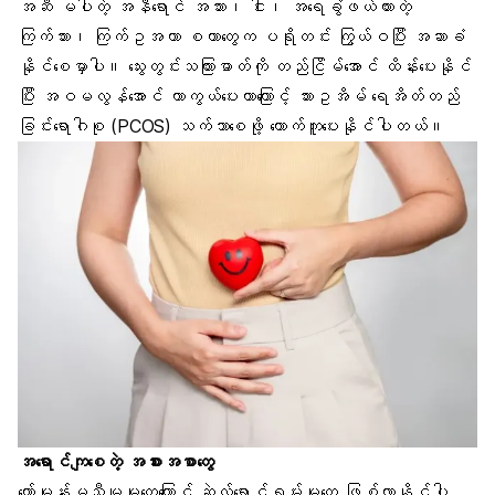
အဆီ မပါတဲ့ အနီရောင် အသား၊ ငါး၊ အရေခွံဖယ်ထားတဲ့
ကြက်သား၊ ကြက်ဥအကာ စတာတွေက ပရိုတင်း ကြွယ်ဝပြီး အဆာခံ
နိုင်စေမှာပါ။ သွေးတွင်းသကြားဓာတ်ကို တည်ငြိမ်အောင် ထိန်းပေးနိုင်
ပြီး အဝမလွန်အောင် ကာကွယ်ပေးတာကြောင့် သားဥအိမ် ရေအိတ်တည်
ခြင်းရောဂါစု (PCOS) သက်သာစေဖို့ ထောက်ကူပေးနိုင်ပါတယ်။
အရောင်ကျစေတဲ့ အစားအစာတွေ
ဟော်မုန်းမညီမျှမှုတွေ
ကြောင့် ဆဲလ်ရောင်ရမ်းမှုတွေ ဖြစ်လာနိုင်ပါ