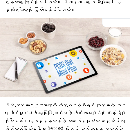
လွန်တာတွေ ဖြစ်နိုင်ပါတယ်။ ဒီအခြေအနေတွေက ဆီးချိုရောဂါ နဲ့
နှလုံးရောဂါတွေကို ဖြစ်စေနိုင်ပါတယ်။
ဒီလို ကျန်းမာရေးပြဿနာတွေကို ထိန်းချုပ်ဖို့ဆိုရင် ကျန်းမာတဲ့ ဘဝ
နေထိုင်မှုပုံစံကို မွေးမြူပြီး ကျန်းမာတဲ့ ကိုယ်အလေးချိန်ကို ထိန်းညှိဖို့
လိုပါမယ်။ နေ့စဉ်မှန်ကန်တဲ့ စားသောက်မှုပုံစံက သားဥအိမ် ရေ
အိတ်တည်ခြင်းရောဂါစု (PCOS) ကိုတင် သက်သာစေတာ မဟုတ်ဘဲ