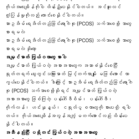
ကိုယ်အလေးချိန်
ကိုပါ ထိန်းညှိပေးနိုင်ပါတယ်။ အင်ဆူလင်
တုံ့ပြန်မှုကိုလည်း ကောင်းစေနိုင်ပါတယ်။
သားဥအိမ် ရေအိတ်တည်ခြင်းရောဂါစု (PCOS) သက်သာစေဖို့ ဘာတွေ
စားရမလဲ
သားဥအိမ် ရေအိတ်တည်ခြင်းရောဂါစု (PCOS) သက်သာစေဖို့ ဘာတွေ
စားရမလဲ ဆိုတော့
အမျှင်ဓာတ် ကြွယ်ဝတာတွေ စားပါ
အမျှင်ဓာတ် ကြွယ်ဝတဲ့ အစားအစာတွေ
က အဆာခံနိုင်စေပြီး
ရုတ်တရက် သွေးတွင်းသကြားဓာတ် မြင့်တက်တာမျိုး မဖြစ်အောင် ကာ
ကွယ်ပေးနိုင်ပါတယ်။ ဒါကြောင့် သားဥအိမ် ရေအိတ်တည်ခြင်းရောဂါ
စု (PCOS) သက်သာစေဖို့ဆိုရင် အမျှင်ဓာတ် ကြွယ်ဝတဲ့
အစားအစာတွေ ဖြစ်ကြတဲ့ ပန်းဂေါ်ဖီစိမ်း၊ ပန်းဂေါ်ဖီ၊
ကိုက်လန်၊ ဟင်းနုနွယ်၊ ငရုတ်ပွ စတာတွေကို စားပေးလို့ ရပါ
တယ်။ ကိုယ်အလေးချိန်အလွန်အကျွံ မတက်အောင်လည်း ထိန်းပေး
နိုင်ပါတယ်။
အဆီနည်းပြီး ပရိုတင်း ကြွယ်ဝတဲ့ အစားအစာတွေ