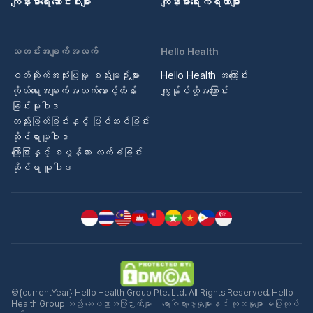
ကျန်းမာရေး ဆောင်းပါးများ
ကျန်းမာရေး ကိရိယာများ
သတင်းအချက်အလက်
Hello Health
ဝဘ်ဆိုက်အသုံးပြုမှု စည်းမျဉ်းများ
Hello Health အကြောင်း
ကိုယ်ရေးအချက်အလက်စောင့်ထိန်း
ကျွန်ုပ်တို့အကြောင်း
ခြင်းမူဝါဒ
တည်းဖြတ်ခြင်းနှင့် ပြင်ဆင်ခြင်း
ဆိုင်ရာမူဝါဒ
ကြော်ငြာနှင့် စပွန်ဆာ လက်ခံခြင်း
ဆိုင်ရာ မူဝါဒ
©{currentYear} Hello Health Group Pte. Ltd. All Rights Reserved. Hello
Health Group သည် ဆေးပညာအကြံဉာဏ်များ၊ ရောဂါရှာဖွေမှုများနှင့် ကုသမှုများ မပြုလုပ်