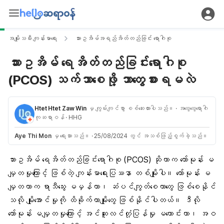
အမျိုးသမီး ကျန်းမာရေး
သားဥအိမ်အရည်အိတ်တည်ခြင်း ရောဂါစု
သားဥအိမ် ရေအိတ်တည်ခြင်းရောဂါစု
(PCOS) သက်သာစေဖို့ ဘာတွေစားရမလဲ
Htet Htet Zaw Win
မှ ကျွမ်းကျင်စွာ စစ်ဆေးထားပါသည်။
· အထွေထွေရောဂါ
ကုဆရာဝန်
· HHG
Aye Thi Mon
မှ ရေးသားသည်။
·
25/08/2024 တွင် အသစ်ဖြည့်စွက်ခဲ့သည်။
သားဥအိမ် ရေအိတ်တည်ခြင်းရောဂါစု (PCOS) ဆိုတာက ဟော်မုန်း မ
မျှတမှုကြောင့် ဖြစ်တဲ့ ကျန်းမာရေးပြဿနာ တစ်မျိုးပါ။ ဟော်မုန်း မ
မျှတတာက ရာသီသွေး မမှန်တာ၊ ဆံပင်ကျွတ်စေတာတွေ ဖြစ်စေနိုင်
သလို မျိုးအောင်မှုကို ထိခိုက်တာမျိုးတွေ ဖြစ်နိုင်ပါတယ်။ ဒီလို
ဟော်မုန်း မမျှတမှုကြောင့် အင်ဆူလင်တုံ့ပြန်မှု မကောင်းတာ၊ အဝ