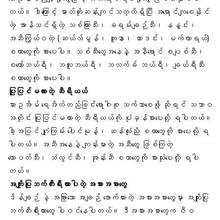
တယ်။ ဒါကြောင့် ဓာတ်တိုးဆန်းကျင်သတ္တိရှိပြီး အရောင်ကျစေနိုင်
တဲ့ အာနိသင်ရှိတဲ့ သစ်ကြားသီး၊ ခရမ်းချဉ်သီး၊ နနွင်း၊
အဆီကြွယ်ဝတဲ့ (ဆယ်လ်မွန်၊ တူနာ၊ ဆာဒင်း၊ မက်ကာရယ်)
စတာတွေကို စားပေးပါ။ သစ်သီးတွေအနေနဲ့ အနီရောင် စပျစ်သီး၊
စတော်ဘယ်ရီ၊ ဘလူးဘယ်ရီ၊ ဘလက်ခ် ဘယ်ရီ၊ ချယ်ရီသီး
စတာတွေကို စားပေးပါ။
ပြုပြင်မထားတဲ့ ဆီရီယယ်
သားဥအိမ် ရေအိတ်တည်ခြင်းရောဂါစု သက်သာစေဖို့ ဆိုရင် သဘာဝ
အတိုင်း ပြုပြင်မထားတဲ့ ဆီရီယယ်ကို ပုံမှန်စားပေးလို့ ရပါတယ်။
ဒါ့အပြင် ဂျုံကြမ်း ပေါင်မုန့်၊ ဆန်လုံးညို စတာတွေကို စားပေးလို့ ရ
ပါတယ်။ အဆီအနေနဲ့ ကျန်းမာတဲ့ အဆီတွေ ဖြစ်ကြတဲ့
ထောပတ်သီး၊ သံလွင်ဆီ၊ အုန်းဆီ စတာတွေကို စားသုံးပေးလို့ ရပါ
တယ်။
အကျိုးပြုဘက်တီးရီးယားပါတဲ့ အစားအစာတွေ
ဒိန်ချဉ် နဲ့ အခြားသော အချဉ် ဖောက်ထားတဲ့ အစားအစာတွေမှာ အကျိုးပြု
ဘက်တီးရီးယားတွေ ပါဝင်နေပါတယ်။ ဒီအစားအစာတွေက ဇီဝ