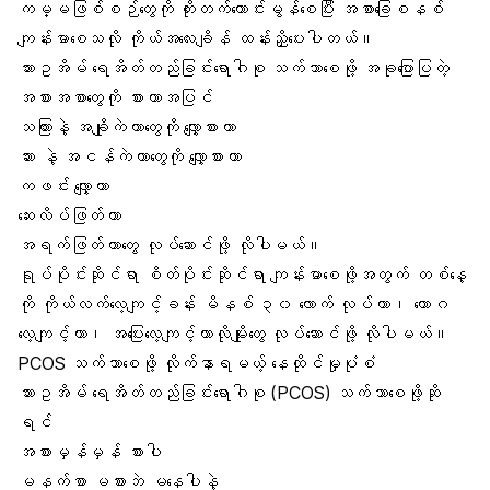
ကမ္မဖြစ်စဉ်တွေကို တိုးတက်ကောင်းမွန်စေပြီး အစာခြေစနစ်
ကျန်းမာစေသလို ကိုယ်အလေးချိန် ထန်းညှိပေးပါတယ်။
သားဥအိမ် ရေအိတ်တည်ခြင်းရောဂါစု သက်သာစေဖို့ အခုပြောပြတဲ့
အစားအစာတွေကို စားတာအပြင်
သကြားနဲ့ အချိုကဲတာတွေကို လျှော့စားတာ
ဆား နဲ့ အငန်ကဲတာတွေကို လျှော့စားတာ
ကဖင်း လျှော့တာ
ဆေးလိပ်ဖြတ်တာ
အရက်ဖြတ်တာတွေ လုပ်ဆောင်ဖို့ လိုပါမယ်။
ရုပ်ပိုင်းဆိုင်ရာ စိတ်ပိုင်းဆိုင်ရာ ကျန်းမာစေဖို့အတွက် တစ်နေ့
ကို ကိုယ်လက်လေ့ကျင့်ခန်း မိနစ် ၃၀ လောက် လုပ်တာ၊ ယောဂ
လေ့ကျင့်တာ၊ အပြေးလေ့ကျင့်တာလိုမျိုးတွေ လုပ်ဆောင်ဖို့ လိုပါမယ်။
PCOS သက်သာစေဖို့ လိုက်နာရမယ့် နေထိုင်မှုပုံစံ
သားဥအိမ် ရေအိတ်တည်ခြင်းရောဂါစု (PCOS) သက်သာစေဖို့ဆို
ရင်
အစားမှန်မှန် စားပါ
မနက်စာ မစားဘဲ မနေပါနဲ့