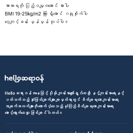
အာဟာရကို ပြည့်ဝမျှတအောင် စားပါ
BMI 19-25kg/m2 ကြား ရှိအောင် ဂရုစိုက်ပါ
လေ့ကျင့်ခန်း မှန်မှန် လုပ်ပါ။
Helloဆရာဝန်အနေဖြင့် ပိုမို ကျန်းမာပျော်ရွှင်စေဖို့ နှင့်ကျန်းမာရေးနှင့်
ပတ်သက်သည့် ဆုံးဖြတ်ချက်များ ချမှတ်ရာတွင် စိတ်ချရသော ကျန်းမာရေး
အချက်အလက်များကို ထောက်ပံ့ပေးသည့် ယုံကြည်စိတ်ချရသော ကျန်းမာရေး
စောင့်ရှောက်ပေးသူ ဖြစ်ချင်ပါတယ်။