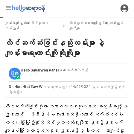
ကျန်းမာပျော်ရွှင်သော လိင်မှုဘဝ
လိင်မှုဘဝသာယာပျော်ရွှင်ရေး လမ်းညွှန်
လမ်းညွှန်
ချက်များ
လိင်ဆက်ဆံခြင်းနည်းလမ်းများ နဲ့
ကျန်းမာရေးကောင်းကျိုးဆိုးကျိုးများ
Hello Sayarwon Panel
မှ ဆေးစစ်ထားပါသည်
Dr. Htet Htet Zaw Win
မှ ရေးသားသည်။
·
14/02/2024 တွင် အသစ်ဖြည့်စွက်
ခဲ့သည်။
လိင်ဆက်ဆံခြင်းဆိုတာ သဘာဝကိစ္စဆိုပေမယ့် အလွန်အကျွံ မ
ဖြစ်အောင်၊ မိမိနဲ့ မိမိအဖော်မထိခိုက်အောင် ဆက်ဆံသင့်ပါ
တယ်။ ပြီးပြည့်စုံတဲ့ လိင်မှုဆက်ဆံရေးဆိုတာ နှစ်ဦးနှစ်ဖက်
ကျေနပ်ပြီး သာယာဖွယ်ကိစ္စ ဖြစ်နေဖို့ လိုပါတယ်။ နာကျင်မှု