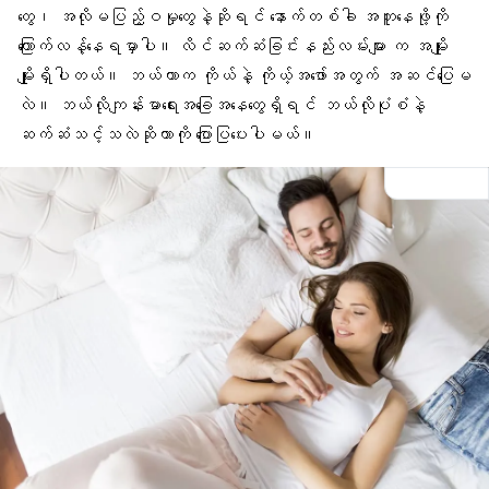
တွေ၊ အလိုမပြည့်ဝမှုတွေနဲ့ဆိုရင် နောက်တစ်ခါ အတူနေဖို့ကို
ကြောက်လန့်နေရမှာပါ။ လိင်ဆက်ဆံခြင်းနည်းလမ်းများ က အမျိုး
မျိုးရှိပါတယ်။ ဘယ်ဟာက ကိုယ်နဲ့ ကိုယ့်အဖော်အတွက် အဆင်ပြေမ
လဲ။ ဘယ်လိုကျန်းမာရေးအခြေအနေတွေရှိရင် ဘယ်လိုပုံစံနဲ့
ဆက်ဆံသင့်သလဲဆိုတာကို ပြောပြပေးပါမယ်။