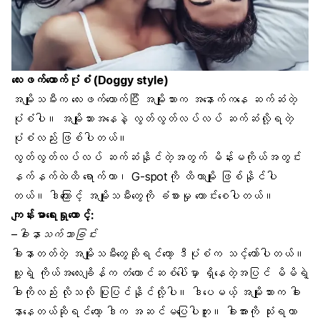
လေးဖက်ထောက်ပုံစံ (Doggy style)
အမျိုုးသမီးက လေးဖက်ထောက်ပြီး အမျိုးသားက အနောက်ကနေ ဆက်ဆံတဲ့
ပုံစံပါ။ အမျိုးသားအနေနဲ့ လွတ်လွတ်လပ်လပ် ဆက်ဆံလို့ရတဲ့
ပုံစံလည်း ဖြစ်ပါတယ်။
လွတ်လွတ်လပ်လပ် ဆက်ဆံနိုင်တဲ့အတွက် မိန်းမကိုယ်အတွင်း
နက်နက်ထဲထိ ရောက်တာ၊ G-spotကို ထိတာမျိုး ဖြစ်နိုင်ပါ
တယ်။ ဒါကြောင့် အမျိုးသမီးတွေကို ခံစားမှု ကောင်းစေပါတယ်။
ကျန်းမာရေးရှုထောင့်:
–
ခါးနာသက်သာခြင်း
ခါးနာတတ်တဲ့ အမျိုးသမီးတွေဆိုရင်တော့ ဒီပုံစံက သင့်တော်ပါတယ်။
သူ့ရဲ့ ကိုယ်အလေးချိန်က တံတောင်ဆစ်ပေါ်မှာ ရှိနေတဲ့အပြင် မိမိရဲ့
ခါးကိုလည်း လိုသလို ပြုပြင်နိုင်လို့ပါ။ ဒါပေမယ့် အမျိုးသားက ခါး
နာနေတယ်ဆိုရင်တော့ ဒါက အဆင်မပြေပါဘူး။ ခါးအားကို သုံးရတာ