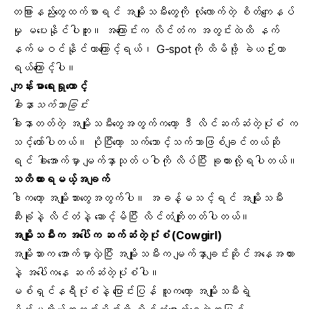
တခြားနည်းတွေထက်စာရင် အမျိုးသမီးတွေကို လုံလောက်တဲ့ စိတ်ကျေနပ်
မှု မပေးနိုင်ပါဘူး။ အကြောင်းက လိင်တံက အတွင်းထဲထိ နက်
နက်မဝင်နိုင်တာကြောင့်ရယ်၊
G-spot
ကို ထိမိဖို့ ခဲယဉ်းတာ
ရယ်ကြောင့်ပါ။
ကျန်းမာရေးရှုထောင့်
ခါးနာသက်သာခြင်း
ခါးနာတတ်တဲ့ အမျိုးသမီးတွေအတွက်ကတော့ ဒီ လိင်ဆက်ဆံတဲ့ပုံစံ က
သင့်တော်ပါတယ်။ ပိုပြီးတော့ သက်သောင့်သက်သာဖြစ်ချင်တယ်ဆို
ရင် ခါးအောက်မှာ မျက်နှာသုတ်ပဝါကို လိပ်ပြီး ခုထားလို့ရပါတယ်။
သတိထားရမယ့်အချက်
ဒါကတော့ အမျိုးသားတွေအတွက်ပါ။ အခန့်မသင့်ရင် အမျိုးသမီး
ဆီးခုံနဲ့ လိင်တံနဲ့ ဆောင့်မိပြီး
လိင်တံကျို
းတတ်ပါတယ်။
အမျိုးသမီးက အပေါ်က ဆက်ဆံတဲ့ပုံစံ (Cowgirl)
အမျိုးသားက အောက်မှာလှဲပြီး အမျိုးသမီးက မျက်နှာချင်းဆိုင်အနေအထား
နဲ့ အပေါ်ကနေ ဆက်ဆံတဲ့ပုံစံပါ။
မစ်ရှင်နရီပုံစံနဲ့ ပြောင်းပြန် သူကတော့ အမျိုးသမီးရဲ့