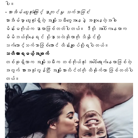
ပါ။
-သားအိမ် သွေးလုံးကြောင့် နာကျင်မှု သက်သာခြင်း
သားအိမ်မှာ သွေးလုံးရှိ
တဲ့ အမျိုးသမီးတွေအနေနဲ့ အတူနေတဲ့အခါ
မိန်းမကိုယ်က နာတာဖြစ်တတ်ပါတယ်။ ဒီလို အပေါ်ကနေတာက
မိမိဘယ်လိုနေရင် ပိုနာသလဲဆိုတာကို သိနိုင်လို့
သက်သောင့်သက်သာဖြစ်အောင် ထိန်းချုပ်လို့ရပါတယ်။
သတိထားရမယ့်အချက်
တစ်ခုရှိတာက အမျိုးသမီးက တစ်ကိုယ်လုံး အပေါ်ရောက်နေတာဖြစ်တဲ့
အတွက် အားအသုံးလွန်ပြီး အမျိုးသားလိင်တံကို ထိခိုက်တာ ဖြစ်တတ်ပါ
တယ်။