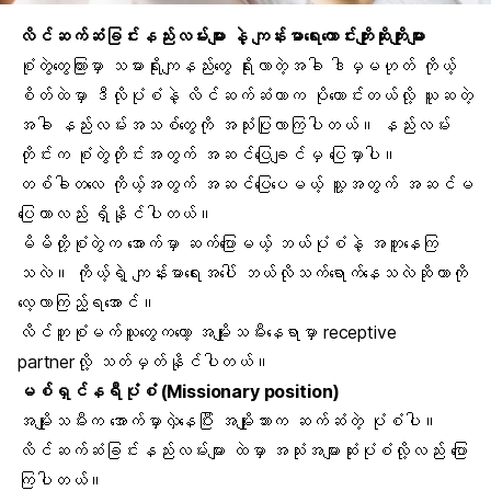
လိင်ဆက်ဆံခြင်းနည်းလမ်းများ နဲ့ ကျန်းမာရေးကောင်းကျိုးဆိုးကျိုးများ
စုံတွဲတွေကြားမှာ သမားရိုးကျနည်းတွေ ရိုးလာတဲ့အခါ ဒါမှမဟုတ် ကိုယ့်
စိတ်ထဲမှာ ဒီလိုပုံစံနဲ့ လိင်ဆက်ဆံတာက ပိုကောင်းတယ်လို့ ယူဆတဲ့
အခါ နည်းလမ်းအသစ်တွေကို အသုံးပြုလာကြပါတယ်။ နည်းလမ်း
တိုင်းက စုံတွဲတိုင်းအတွက် အဆင်ပြေချင်မှ ပြေမှာပါ။
တစ်ခါတလေ ကိုယ့်အတွက် အဆင်ပြေပေမယ့် သူ့အတွက် အဆင်မ
ပြေတာလည်း ရှိနိုင်ပါတယ်။
မိမိတို့စုံတွဲက အောက်မှာ ဆက်ပြောမယ့် ဘယ်ပုံစံနဲ့ အတူနေကြ
သလဲ။ ကိုယ့်ရဲ့ ကျန်းမာရေးအပေါ် ဘယ်လိုသက်ရောက်နေသလဲဆိုတာကို
လေ့လာကြည့်ရအောင်။
လိင်တူစုံမက်
သူတွေကတော့ အမျိုးသမီးနေရာမှာ receptive
partnerလို့ သတ်မှတ်နိုင်ပါတယ်။
မစ်ရှင်နရီပုံစံ (Missionary position)
အမျိုးသမီးက အောက်မှာလှဲနေပြီး အမျိုးသားက ဆက်ဆံတဲ့ ပုံစံပါ။
လိင်ဆက်ဆံခြင်းနည်းလမ်းများ ထဲမှာ အသုံးအများဆုံးပုံစံလို့လည်း ပြော
ကြပါတယ်။