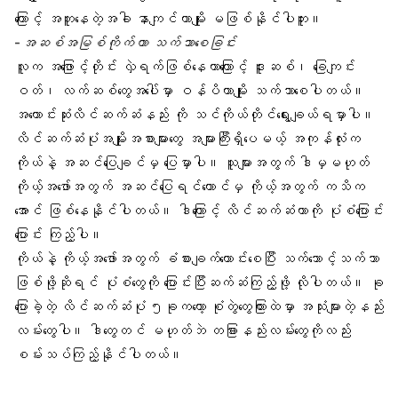
ကြောင့် အတူနေတဲ့အခါ နာကျင်တာမျိုး မဖြစ်နိုင်ပါဘူး။
-အဆစ်အမြစ်ကိုက်တာ သက်သာစေခြင်း
လူက အဖြောင့်တိုင်း လှဲရက်ဖြစ်နေတာကြောင့် ဒူးဆစ်၊ ခြေကျင်း
ဝတ်၊ လက်ဆစ်တွေအပေါ်မှာ ဝန်ပိတာမျိုး သက်သာစေပါတယ်။
အကောင်းဆုံးလိင်ဆက်ဆံနည်း ကို သင်ကိုယ်တိုင်ရွေးချယ်ရမှာပါ။
လိင်ဆက်ဆံပုံအမျိုးအစားများတွေ အများကြီးရှိပေမယ့် အကုန်လုံးက
ကိုယ်နဲ့ အဆင်ပြေချင်မှ ပြေမှာပါ။ သူများအတွက် ဒါမှမဟုတ်
ကိုယ့်အဖော်အတွက် အဆင်ပြေရင်တောင်မှ ကိုယ့်အတွက် ကသိက
အောင် ဖြစ်နေနိုင်ပါတယ်။ ဒါကြောင့် လိင်ဆက်ဆံတာကို ပုံစံပြောင်း
ပြောင်း ကြည့်ပါ။
ကိုယ်နဲ့ ကိုယ့်အဖော်အတွက် ခံစားချက်ကောင်းစေပြီး သက်သောင့်သက်သာ
ဖြစ်ဖို့ဆိုရင် ပုံစံတွေကို ပြောင်းပြီးဆက်ဆံကြည့်ဖို့ လိုပါတယ်။ ခု
ပြောခဲ့တဲ့ လိင်ဆက်ဆံပုံ ၅ခုကတော့ စုံတွဲတွေကြားထဲမှာ အသုံးများတဲ့နည်း
လမ်းတွေပါ။ ဒါတွေတင် မဟုတ်ဘဲ တခြားနည်းလမ်းတွေကိုလည်း
စမ်းသပ်ကြည့်နိုင်ပါတယ်။