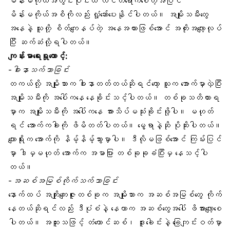
မိန်းမကိုယ်အတွင်းပိုင်းထိ လိင်တံရောက်စေတဲ့အပြင်
မိန်းမကိုယ်အစိကိုလည်း လှုံ့ဆော်ပေးနိုင်ပါတယ်။ အမျိုးသမီးတွေ
အနေနဲ့ သူတို့ စိတ်ကျေနပ်တဲ့ အနေအထားဖြစ်အောင် အတိုးအလျော့လုပ်
ပြီး ဆက်ဆံလို့ရပါတယ်။
ကျန်းမာရေးရှုထောင့်:
-ခါးနာသက်သာခြင်း
တကယ်လို့ အမျိုးသားက ခါးနာတတ်တယ်ဆိုရင်တော့ သူက အောက်မှာလှဲပြီး
အမျိုးသမီးကို အပေါ်ကနေ နေခိုင်းသင့်ပါတယ်။ တစ်ခုသတိထားရ
မှာက အမျိုးသမီးကို အပေါ်ကနေ အားသိပ်မသုံးခိုင်းဖို့ပါ။ မဟုတ်
ရင် အောက်ကခါးကို ဖိမိတတ်ပါတယ်။ မွေ့ရာနဲ့ဆို ပိုဆိုးပါတယ်။
ကျောရိုးက အောက်ကို နိမ့်နိမ့်သွားမှာပါ။ ဒီလိုမဖြစ်အောင် ကြမ်းပြင်
မှာ ဒါမှမဟုတ် အောက်က အမာပြား တစ်ခုခုခံပြီးမှ နေသင့်ပါ
တယ်။
-အဆစ်အမြစ်ကိုက်သက်သာခြင်း
နောက်ထပ် အကျိုးကျေးဇူးတစ်ခုက အမျိုးသားက အဆစ်အမြစ်တွေ ကိုက်
နေတယ်ဆိုရင်လည်း ဒီပုံစံနဲ့ နေတာက အဆစ်တွေအပေါ် ဖိအားလျော့စေ
ပါတယ်။ အထူးသဖြင့် တံတောင်ဆစ်၊ ဒူးခေါင်းနဲ့ ခြေကျင်းဝတ်မှာ