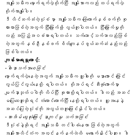
အမျိုးသမီးက မှောက်ရက်လှဲလိုက်ပြီး အမျိုးသားကလည်း ထပ်ရက်လှဲ
လိုက်တာမျိုးပါ။
ဒီ လိင်ဆက်ဆံတဲ့ပုံစံ မှာ အမျိုးသမီးက ခြေထောက်နှစ်ဖက်ကို စု
ထားတာဖြစ်တဲ့အတွက် ပြီးမြောက်ဖို့ လွယ်ကူပါတယ်။ ပြီးမြောက်မှုကို
လည်း အပြည့်အဝခံစားရပါတယ်။ သက်သောင့်သက်သာလည်းဖြစ်
တဲ့အတွက် နှစ်ဦးနှစ်ဖက် စိတ်ကျေနပ်ဖွယ်ဆက်ဆံနည်းလည်း
ဖြစ်ပါတယ်။
ကျန်းမာရေးရှုထောင့်:
-ခါးနာသက်သာစေခြင်း
မှောက်ရက်လှဲနေတဲ့အတွက် အမျိုးသမီးက သူ့ခါးကို မနာအောင် ပြောင်း
လွယ်ပြင်လွယ်နေလို့ ရပါတယ်။ လိုအပ်ရင် ဆီးခုံအောက်မှာ
မျက်နှာသုတ်ပဝါကို လိပ်ပြီး ခုထားလို့ရပါတယ်။ ဒါလည်း အဆင်
မပြေသေးဘူးဆိုရင် တံတောင်ထောက်ပြီး နေလို့ရပါတယ်။ သူ့အနေနဲ့
အဆင်ပြေတဲ့ပုံစံကို အလွယ်တကူပြောင်းနိုင်ပါတယ်။
-သားအိမ် သွေးလုံးကြောင့် နာကျင်မှု သက်သာခြင်း
ဒီပုံစံနဲ့ဆိုရင် အမျိုးသမီး တင်ပါးခံနေတာ ဖြစ်တဲ့အတွက်
အမျိုးသားလိင်တံက အတွင်းနက်နက်ထဲထိ မရောက်နိုင်ပါဘူး။ ဒါ