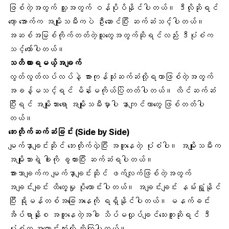
ဖြစ်တဲ့အတွက် သူ့အတွက် ဝန်ပိုပိနိုင်ပါတယ်။ ဒီလိုဆိုရင်
တော့ အောက်က အမျိုးသမီးကပဲ ဦးဆောင်ပြီး ဆက်ဆံသင့်ပါတယ်။
အဆစ်အမြစ်ကိုက်တတ်တဲ့သူတွေအတွက်ဆိုရင်လည်း ဒီပုံစံက
သင့်တော်ပါတယ်။
သတိထားရမယ့်အချက်
လွတ်လွတ်လပ်လပ်နဲ့ အားကုန်သုံးဆက်ဆံလို့ရတာဖြစ်တဲ့အတွက်
အခန့်မသင့်ရင်
မိန်းမကိုယ်ပြဲ
တတ်ပါတယ်။ လိင်ဆက်ဆံ
ပြီးရင် အမျိုးသားရော အမျိုးသမီးမှာပါ နာကျင်တာတွေ ဖြစ်တတ်ပါ
တယ်။
ဘေးတိုက်ဆက်ဆံခြင်း (Side by Side)
မျက်နှာချင်းဆိုင် ဘေးတိုက်လှဲပြီး အတူနေတဲ့ ပုံစံပါ။ အမျိုးသမီးက
အမျိုးသားရဲ့ ခါးကို ခွထားပြီး ဆက်ဆံရပါတယ်။
အားသာချက်က မျက်နှာချင်းဆိုင် ဖက်လျက်ဖြစ်တဲ့အတွက်
အချင်းချင်း ထိတွေ့မှု ပိုကောင်းပါတယ်။ အချင်းချင်း နမ်းရှုံ့နိုင်
ပြီး ရိုမန်တစ်အခြေအနေကို ရရှိနိုင်ပါတယ်။ မနက်ခင်း
အိပ်ရာနိုးစ အတူနေတဲ့အခါ သိပ်မလှုပ်ချင်သေးဘူးဆိုရင် ဒီ
ပုံစံက အကောင်းဆုံးလို့ ဆိုကြပါတယ်။