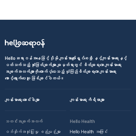
Helloဆရာဝန်အနေဖြင့် ပိုမို ကျန်းမာပျော်ရွှင်စေဖို့ နှင့်ကျန်းမာရေးနှင့်
ပတ်သက်သည့် ဆုံးဖြတ်ချက်များ ချမှတ်ရာတွင် စိတ်ချရသော ကျန်းမာရေး
အချက်အလက်များကို ထောက်ပံ့ပေးသည့် ယုံကြည်စိတ်ချရသော ကျန်းမာရေး
စောင့်ရှောက်ပေးသူ ဖြစ်ချင်ပါတယ်။
ကျန်းမာရေး ဆောင်းပါးများ
ကျန်းမာရေး ကိရိယာများ
သတင်းအချက်အလက်
Hello Health
ဝဘ်ဆိုက်အသုံးပြုမှု စည်းမျဉ်းများ
Hello Health အကြောင်း