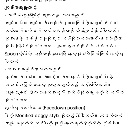
ကျန်းမာရေးရှုထောင့်:
-သားအိမ် သွေးလုံးကြောင့် နာကျင်မှု သက်သာခြင်း
အမျိုးသမီးက အမျိုးသားကို ဘေးတိုက်ခွထားတာဖြစ်တဲ့အတွက် လိင်တံ
ဘယ်လောက်နက်နက် ဝင်မလဲဆိုတာကို ထိန်းချုပ်နိုင်ပါတယ်။
သူ့အနေနဲ့ မခံနိုင်ဘူးဆိုရင် ဘယ်လိုသက်သာအောင် နေမလဲဆိုတာ
ကိုပါ ပြုပြင်လို့ရပါတယ်။ မျက်နှာချင်းဆိုင်ပဲ ဖြစ်ဖြစ်၊
Spoonလို့ခေါ်တဲ့ အမျိုးသားကို ကျောပေးပြီး နေတဲ့ပုံစံပဲဖြစ်ဖြစ် နေလို့ရ
ပါတယ်။
-အဆစ်အမြစ်နာသက်သာခြင်း
နှစ်ယောက်စလုံးက သက်သောင့်သက်သာ နေနိုင်တဲ့အတွက် ခါးနဲ့
အဆစ်အမြစ်နာနေတဲ့ သူတွေအတွက်လည်း သင့်တော်ပါတယ်။
အချင်းချင်း နီးကပ်နေတဲ့အတွက် အားသိပ်သုံးစရာ မလိုဘဲ ဆက်ဆံ
လို့ရပါတယ်။
မှောက်ရက်ဆက်ဆံတာ (Facedown position)
ဒါကို Modified doggy style လို့လည်း ခေါ်ပါတယ်။ လေးဖက်ထောက်
တာမျိုး မဟုတ်ဘဲ တင်ပါးကို ချပြီး မှောက်ရက်လှဲလိုက်တဲ့ ပုံစံပါ။