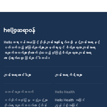
Helloဆရာဝန်အနေဖြင့် ပိုမို ကျန်းမာပျော်ရွှင်စေဖို့ နှင့်ကျန်းမာရေးနှင့်
ပတ်သက်သည့် ဆုံးဖြတ်ချက်များ ချမှတ်ရာတွင် စိတ်ချရသော ကျန်းမာရေး
အချက်အလက်များကို ထောက်ပံ့ပေးသည့် ယုံကြည်စိတ်ချရသော ကျန်းမာရေး
စောင့်ရှောက်ပေးသူ ဖြစ်ချင်ပါတယ်။
ကျန်းမာရေး ဆောင်းပါးများ
ကျန်းမာရေး ကိရိယာများ
သတင်းအချက်အလက်
Hello Health
ဝဘ်ဆိုက်အသုံးပြုမှု စည်းမျဉ်းများ
Hello Health အကြောင်း
ကိုယ်ရေးအချက်အလက်စောင့်ထိန်း
ကျွန်ုပ်တို့အကြောင်း