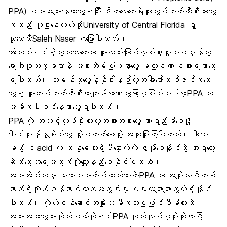
PPA) ပမာဏများနေတာတွေ့ရပြီး ဒီကလေးတွေရဲ့အူတွင်းဘက်တီးရီးယားတွေ
ကလည်း ထူးခြားနေတယ်လို့University of Central Florida ရဲ့
သုတေသီSaleh Naser ကပြောပါတယ်။
အော်တစ်ဇင်ရှိတဲ့ကလေးတွေဟာ အူလမ်းကြောင်းလှုပ်ရှားမှုမူမမှန်တဲ့
ရောဂါစုလက္ခဏာနဲ့ အစာအိမ်ပြဿနာတွေ မကြာခဏ ခံစားရတာတွေ့
ရပါတယ်။ သာမန်လူတွေနဲ့နှိုင်းယှဉ်တဲ့အခါအော်တစ်ဇင်ကလေး
တွေရဲ့ အူတွင်းဘက်တီးရီးယားကျန်းမာရေးကွာခြားမှုဖြစ်စဉ်မှာPPA က
အဓိကပါဝင်နေတာတွေ့ရပါတယ်။
PPA ကို အသင့်ထုပ်ပိုးထားတဲ့အစားအစာတွေ တာရှည်ခံစေဖို့၊
ပေါင်မုန့်နဲ့ချိစ်တွေ မှိုမတက်စေဖို့ အသုံးပြုကြပါတယ်။ ဒါပေ
မယ့် ဒီ acid က သန္ဓေသားရဲ့ဦးနှောက်ကို ဖွံ့ဖြိုးစေနိုင်တဲ့ အာရုံကြော
ဆဲလ်တွေအရေအတွက်ကိုလျော့နည်းစေနိုင်ပါတယ်။
အစာအိမ်ထဲမှာ သဘာဝအတိုင်းထုတ်ပေးတဲ့PPA ဟာ အမျိုးသမီးတစ်
ယောက်ရဲ့ကိုယ်ဝန်ဆောင်ကာလအတွင်းမှာ ပမာဏများများထွက်ရှိနိုင်
ပါတယ်။ ကိုယ်ဝန်ဆောင်အမျိုးသမီးကသာပြုပြင်စီမံထားတဲ့
အစားအစာတွေစားလိုက်မယ်ဆိုရင်PPA ထုတ်လုပ်မှုပိုတိုးလာပြီး