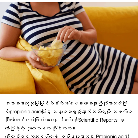
အစားအစာတွေကိုပြုပြင်စီမံတဲ့အခါပမာဏအများကြီးသုံးထားတတ်ကြ
တဲ့propionic acidကြောင့် သန္ဓေသားရဲ့ဦးနှောက်ဆဲလ်တွေကို ထိခိုက်စေ
ပြီးအော်တစ်ဇင်ဖြစ်လာစေနိုင်တာပါလို့Scientific Reports မှာ
ဖော်ပြခဲ့တဲ့ သုတေသနက ဆိုပါတယ်။
အော်တစ်ဇင်ကလေးငယ်တွေရဲ့ ဝမ်းနမူနာထဲမှာ Propionic acid(