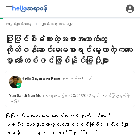
အခြေခံကျန်းမာရေး
ကျန်းမာရေး သတင်းများ
ပြုပြင်စီမံထားတဲ့အစားအသောက်တွေ
ကိုယ်ဝန်ဆောင်မေမေစားရင် မွေးလာတဲ့ကလေး
မှာ အော်တစ်ဇင်ဖြစ်နိုင်ခြေပိုများ
Hello Sayarwon Panel
မှ ဆေးစစ်ထားပါသည်
Yun Sandi Nan Mon
မှ ရေးသားသည်။
·
20/01/2022 တွင် အသစ်ဖြည့်စွက်ခဲ့
သည်။
ပြုပြင်စီမံထားတဲ့အစားအသောက်တွေစားတဲ့ ကိုယ်ဝန်ဆောင်
မိခင်လောင်းတွေမှာမွေးလာတဲ့ကလေးအော်တစ်ဇင်ဖြစ်လာနိုင်ခြေပိုများ
တယ်လို့ သုတေသနအသစ်က ဖော်ပြလိုက်ပါတယ်။