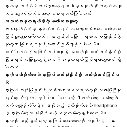
နားထဲမှာ တဝီဝီနဲ့အသံတွေကြားနေရတာ ဒါမှမဟုတ် ဟိုးအတွင်းက စူး
ကနဲနာကျင်ကိုက်ခဲတာတွေ ခံစားရတတ်ကြပါတယ်။
အသက်အန္တရာယ်နီးတဲ့ မတော်တဆမှုတွေ
အခုနောက်ပိုင်းမှာ နားကြပ်တပ်ရင်း လမ်းသွားလမ်းလာတွေ မတော်တဆ
ဖြစ်မှုတွေများလာပါတယ်။ ကားဟွန်းသံမကြား၊ ရထားသံ မကြားနိုင်တဲ့
သူတွေဟာ ဖြစ်ရပ်ဆိုးရဲ့သားကောင်ဖြစ်သွားနိုင်ပါတယ်။
တစ်ခါတစ်ရံ နားကြပ်တပ်ထားသူရဲ့ အသက်ကို ကယ်တင်နိုင်ဖို့
ကြိုးစားရင်း တခြားသူတွေရဲ့အသက် အန္တရာယ်ဖြစ်ရတာတွေတောင် ရှိ
ပါတယ်။
နားကိုမထိခိုက်စေဘဲ နားကြပ်ဆက်သုံးနိုင်ဖို့ ဘယ်လိုဆင်ခြင်မ
လဲ
နားကြပ် အသုံးပြုခြင်းရဲ့ ကျန်းမာရေးအန္တရာယ်တွေကို သိထားပြီးပြီဆို
ရင်တော့ စိုးရိမ်နေမှာပါပဲ။ ဒါပေမယ့် ဒီအတိုင်းတော့ မသုံးတော့ဘဲ
လက်မလျှော့လိုက်ပါနဲ့။ နားကိုလည်း မထိခိုက်စေဘဲ
headphone
နဲ့ နားကြပ်တွေကို သုံးနိုင်မယ့် နည်းလမ်းတွေရှိပါသေးတယ်။
နားထဲကို ထည့်သွင်းရတဲ့ နားကြပ် သေးသေးလေးတွေကို မသုံးပါနဲ့။ နား