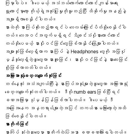
ကြမှာပါပဲ။ ဒါပေမယ့် အသံဘယ်လောက်ကောင်းကောင်း ကျန်းမာရေး
ရှုထောင့်မှာတော့ ကိုယ့်ရဲ့အသုံးပြုမှုကိုမူတည်ပြီး ထိခိုက်မှုအနည်းနဲ့
အများရှိလာစေနိုင်ပါတယ်။
နားထဲကို နားကြပ်ထိုးထည့်ထားရင်ပဲ လေလမ်းကြောင်းပိတ်ဆို့စေနိုင်ပါ
တယ်။လေအဝင်အထွက်မရှိရင် သိချင်းသံပိုနားထောင်ကောင်း
တယ်ဆိုပေမယ့် နားပိုးဝင်ခြင်းတွေဖြစ်လာနိုင်ခြေများပါတယ်။
အများဆုံးဖြစ်လေ့ရှိတာက နားကြပ် နဲ့ Headphones တွေကို အမြဲပုံ
မှန်သုံးလေ့ရှိတဲ့သူတွေဟာ နားအူခြင်း၊ နားပိုးဝင်ခြင်းနဲ့ နားလေးခြင်း
တို့ဖြစ်လာတတ်ပါတယ်။
အကြားအာရုံခေတ္တပျောက်ဆုံးခြင်း
တစ်နေ့လုံး အသံအကျယ်ကြီးနဲ့ နားကြပ်အသုံးများတဲ့သူတွေဟာ အကြားအာရုံ
ခေတ္တပျောက်ဆုံးတတ်ပါတယ်။ ဒီလို numb earsဖြစ်ပြီးရင်
ခဏအကြာမှာ ပုံမှန်ပြန်ဖြစ်လာပါတယ်။ ဒါပေမယ့် ဒီ
အခြေအနေက အန္တရာယ်များတဲ့အပြင် တကယ်နားမကြားတော့တဲ့အထိ
ဖြစ်စေနိုင်ပါတယ်။
နားကိုက်ခြင်း
နားကြပ် သုံးတဲ့သူတွေမှာ နားကိုက်တဲ့ပြဿနာ ခဏခဏကြားရပါတယ်။