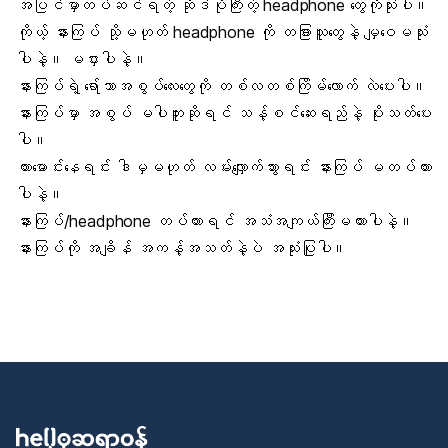
အပြင်မှာတပ်ဆင်ရတဲ့ ဆိုဒ်ပိုကြီးတဲ့ headphone တွေကိုသုံးပါ။
ကိုယ့် နားကြပ် သို့မဟုတ်
headphone
ကို တခြားသူတွေနဲ့ မျှဝေမသုံး
ပါနဲ့။ မငှားပါနဲ့။
နားကြပ်ရဲ့ ရော်ဘာအစွပ်လေးတွေကို တစ်လတစ်ကြိမ်လောက် လဲပေးပါ။
နားကြပ်မှာ အစွပ် မပါဘူးဆိုရင် သန့်စင်ဆေးရည်နဲ့ ပိုးသတ်ပေး
ပါ။
ကားမောင်းနေရင်း ဒါမှမဟုတ် လမ်းလျှောက်သွားရင်း နားကြပ် မတပ်ထား
ပါနဲ့။
နားကြပ်/headphone တပ်ထားရင် အသံအကျယ်ကြီးမထားပါနဲ့။
နားကြပ်ကို အချိန် အကန့်အသတ်နဲ့ပဲ အသုံးပြုပါ။