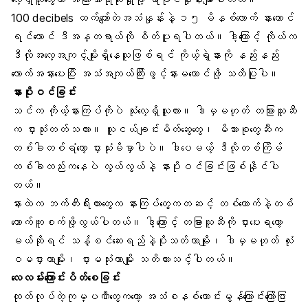
100 decibels ထက်ကျော်တဲအသံနှုန်းနဲ့ ၁၅ မိနစ်လောက် နားထောင်
ရင်တောင် ဒီအန္တရာယ်ကို စိတ်ပူရပါတယ်။ ဒါ့ကြောင့် ကိုယ်က
ဒီလိုအလေ့အကျင့်မျိုးရှိနေသူဖြစ်ရင် ကိုယ့်ရဲ့နားကို နည်းနည်း
လောက်အနားပေးပြီး
အသံအကျယ်ကြီ
းဖွင့်နားမထောင်ဖို့ သတိပြုပါ။
နားပိုးဝင်ခြင်း
သင်က ကိုယ့်နားကြပ်ကိုပဲ သုံးလေ့ရှိသူလား။ ဒါမှမဟုတ် တခြားသူဆီ
က ငှားသုံးတတ်သလား။ သူငယ်ချင်းမိတ်ဆွေတွေ၊ မိသားစုတွေဆီက
တစ်ခါတစ်ရံတော့ ငှားသုံးမိမှာပါပဲ။ ဒါပေမယ့် ဒီလိုတစ်ကြိမ်
တစ်ခါတည်းကနေပဲ လွယ်လွယ်နဲ့ နားပိုးဝင်ခြင်းဖြစ်နိုင်ပါ
တယ်။
နားထဲက ဘက်တီးရီးယားတွေက
နားကြပ်တွေ
ကတဆင့် တစ်ယောက်နဲ့တစ်
ယောက်ကူးစက်ဖို့လွယ်ပါတယ်။ ဒါ့ကြောင့် တခြားသူဆီကို ငှားပေးရတော့
မယ်ဆိုရင် သန့်စင်ဆေးရည်နဲ့ပိုးသတ်တာမျိုး၊ ဒါမှမဟုတ် လုံး
ဝမငှားတာမျိုး၊ ငှားမသုံးတာမျိုး သတိထားသင့်ပါတယ်။
လေလမ်းကြောင်းပိတ်စေခြင်း
ထုတ်လုပ်တဲ့ကုမ္ပဏီတွေကတော့ အသံစနစ်ကောင်းမွန်ကြောင်းကြော်ငြာ