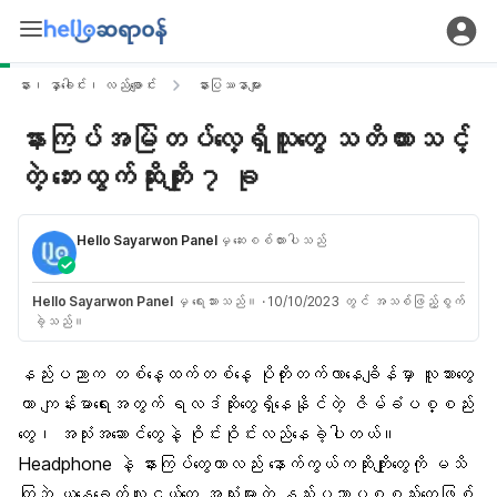
နား၊ နှာခေါင်း၊ လည်ချောင်း
နားပြဿနာများ
နားကြပ်အမြဲတပ်လေ့ရှိသူတွေ သတိထားသင့်
တဲ့ ဘေးထွက်ဆိုးကျိုး ၇ ခု
Hello Sayarwon Panel
မှ ဆေးစစ်ထားပါသည်
Hello Sayarwon Panel
မှ ရေးသားသည်။
·
10/10/2023 တွင် အသစ်ဖြည့်စွက်
ခဲ့သည်။
နည်းပညာက တစ်နေ့ထက်တစ်နေ့ ပိုတိုးတက်လာနေချိန်မှာ လူသားတွေ
ဟာ
ကျန်းမာရေး
အတွက် ရလဒ်ဆိုးတွေရှိနေနိုင်တဲ့ ဇိမ်ခံပစ္စည်း
တွေ၊ အသုံးအဆောင်တွေနဲ့ ဝိုင်းဝိုင်းလည်နေခဲ့ပါတယ်။
Headphone နဲ့ နားကြပ်တွေဟာလည်း နောက်ကွယ်ကဆိုးကျိုးတွေကို မသိ
ကြဘဲ ယနေ့ခေတ်လူငယ်တွေ အသုံးများတဲ့ နည်းပညာပစ္စည်းတွေဖြစ်