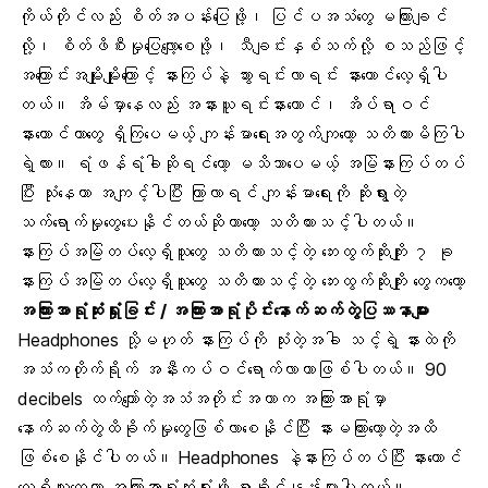
ကိုယ်တိုင်လည်း စိတ်အပန်းပြေဖို့၊ ပြင်ပအသံတွေ မကြားချင်
လို့၊
စိတ်ဖိစီးမှု
ပြေလျော့စေဖို့၊ သီချင်းနှစ်သက်လို့ စသည်ဖြင့်
အကြောင်းအမျိုးမျိုးကြောင့် နားကြပ်နဲ့ သွားရင်းလာရင်း နားထောင်လေ့ရှိပါ
တယ်။ အိမ်မှာနေလည်း အနားယူရင်းနားထောင်၊ အိပ်ရာဝင်
နားထောင်တာတွေ ရှိကြပေမယ့် ကျန်းမာရေးအတွက်ကျတော့ သတိထားမိကြပါ
ရဲ့လား။ ရံဖန်ရံခါဆိုရင်တော့ မသိသာပေမယ့် အမြဲနားကြပ်တပ်
ပြီး သုံးနေတာ အကျင့်ပါပြီး ကြာလာရင် ကျန်းမာရေးကို ဆိုးရွားတဲ့
သက်ရောက်မှုတွေပေးနိုင်တယ်ဆိုတာတော့ သတိထားသင့်ပါတယ်။
နားကြပ်အမြဲတပ်လေ့ရှိသူတွေ သတိထားသင့်တဲ့ ဘေးထွက်ဆိုးကျိုး ၇ ခု
နားကြပ်အမြဲတပ်လေ့ရှိသူတွေ သတိထားသင့်တဲ့ ဘေးထွက်ဆိုးကျိုး တွေကတော့
အကြားအာရုံဆုံးရှုံးခြင်း / အကြားအာရုံပိုင်းနောက်ဆက်တွဲပြဿနာများ
Headphones သို့မဟုတ် နားကြပ်ကို သုံးတဲ့အခါ သင့်ရဲ့ နားထဲကို
အသံကတိုက်ရိုက် အနီးကပ်ဝင်ရောက်လာတာဖြစ်ပါတယ်။ 90
decibels ထက်ကျော်တဲ့အသံအတိုင်းအတာက
အကြားအာရုံ
မှာ
နောက်ဆက်တွဲထိခိုက်မှုတွေဖြစ်လာစေနိုင်ပြီး နားမကြားတော့တဲ့အထိ
ဖြစ်စေနိုင်ပါတယ်။ Headphones နဲ့နားကြပ်တပ်ပြီး နားထောင်
လေ့ရှိသူတွေဟာ အကြားအာရုံဆုံးရှုံးဖို့ ရာခိုင်နှုန်းများပါတယ်။