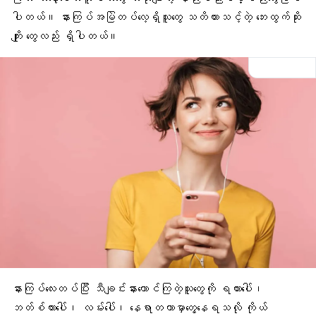
ပါတယ်။ နားကြပ်အမြဲတပ်လေ့ရှိသူတွေ သတိထားသင့်တဲ့ ဘေးထွက်ဆိုး
ကျိုး တွေလည်း ရှိပါတယ်။
နားကြပ်လေးတပ်ပြီး သီချင်းနားထောင်ကြတဲ့သူတွေကို ရထားပေါ်၊
ဘတ်စ်ကားပေါ်၊ လမ်းပေါ်၊ နေရာတကာမှာတွေ့နေရသလို ကိုယ်