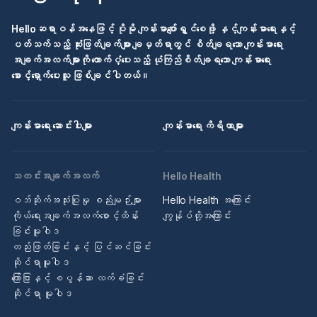
Helloဆရာဝန်အနေဖြင့် ပိုမို ကျန်းမာပျော်ရွှင်စေဖို့ နှင့်ကျန်းမာရေးနှင့်
ပတ်သက်သည့် ဆုံးဖြတ်ချက်များ ချမှတ်ရာတွင် စိတ်ချရသော ကျန်းမာရေး
အချက်အလက်များကို ထောက်ပံ့ပေးသည့် ယုံကြည်စိတ်ချရသော ကျန်းမာရေး
စောင့်ရှောက်ပေးသူ ဖြစ်ချင်ပါတယ်။
ကျန်းမာရေး ဆောင်းပါးများ
ကျန်းမာရေး ကိရိယာများ
သတင်းအချက်အလက်
Hello Health
ဝဘ်ဆိုက်အသုံးပြုမှု စည်းမျဉ်းများ
Hello Health အကြောင်း
ကိုယ်ရေးအချက်အလက်စောင့်ထိန်း
ကျွန်ုပ်တို့အကြောင်း
ခြင်းမူဝါဒ
တည်းဖြတ်ခြင်းနှင့် ပြင်ဆင်ခြင်း
ဆိုင်ရာမူဝါဒ
ကြော်ငြာနှင့် စပွန်ဆာ လက်ခံခြင်း
ဆိုင်ရာ မူဝါဒ