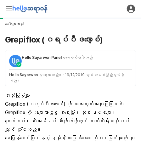
ဆေးဝါးများအားလုံး
Grepiflox (ဂရပ်ပီဖလော့စ်)
Hello Sayarwon Panel
မှ ဆေးစစ်ထားပါသည်
Hello Sayarwon
မှ ရေးသားသည်။
·
19/12/2019 တွင် အသစ်ဖြည့်စွက်ခဲ့
သည်။
အသုံးပြုပုံများ
Grepiflox (ဂရပ်ပီဖလော့စ်) ကို ဘာအတွက်အသုံးပြုကြသလဲ
Grepiflox ကို အများအားဖြင့ို အရေပြား၊ ဆိုင်းနပ်စ်များ၊
ကျောက်ကပ်၊ ဆီးအိမ်နှင့် ဆီးကျိတ်တို့တွင် ဘက်တီးရီးယားပိုးဝင်
လျှင် သုံးပါသည်။
လေပြွန်ယောင်ခြင်းနှင့် နမိုးနီးယားဖြစ်စေသော ပိုးဝင်ခြင်းများကို ကု