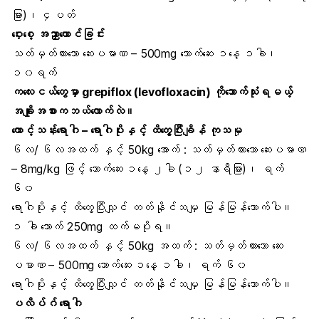
ခြား)၊ ၄ပတ်
ဝှေးစေ့ အညှာယောင်ခြင်း
သတ်မှတ်ထားသော ဆေးပမာဏ – 500mg သောက်ဆေး ၁နေ့ ၁ခါ၊
၁၀ရက်
ကလေးငယ်တွေမှာ grepiflox (levofloxacin) ကိုသောက်သုံးရမယ့်
အချိုးအစားကဘယ်လောက်လဲ။
ထောင့်သန်းရောဂါ – ရောဂါပိုးနှင့် ထိတွေ့ပြီးချိန် ကုသမ
၆လ/ ၆လအထက် နှင့် 50kg အောက် : သတ်မှတ်ထားသော ဆေးပမာဏ
– 8mg/kg ဖြင့် သောက်ဆေး ၁နေ့ ၂ခါ (၁၂ နာရီခြား)၊ ရက်
၆၀
ရောဂါပိုးနှင့် ထိတွေ့ပြီးလျှင် တတ်နိုင်သမျှ မြန်မြန်သောက်ပါ။
၁ ခါ သောက် 250mg ထက်မပိုရ။
၆လ/ ၆လအထက် နှင့် 50kg အထက် : သတ်မှတ်ထားသော ဆေး
ပမာဏ – 500mg သောက်ဆေး ၁နေ့ ၁ခါ၊ ရက် ၆၀
ရောဂါပိုးနှင့် ထိတွေ့ပြီးလျှင် တတ်နိုင်သမျှ မြန်မြန်သောက်ပါ။
ပလိပ်ဂ် ရောဂါ