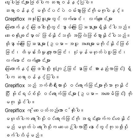
သွေးပါခြင်းများဖြစ်ပါက ဆရာဝန်နှင့်ပြပါ။
ဆရာဝန်နှင့် မတိုင်ပင်ပဲ ဝမ်းသွားခြင်းကိုမကုပါနှင့်။
Grepiflox အသုံးပြုသူများတွင် လက်မောင်း၊ လက်ချောင်းများ
ခြေထောက်နှင့် ခြေဖဝါးတို့တွင် နာ့ဗ်ကြော ပြဿနာများရှိနိုင်ပါသည်။
ဆေးစထိုးချင်းမှာလ ဲဖြစ်နိုင်သလို အမြဲလဲဖြစ်သွားနိုင်ပါသည်။
ထိုနာ့ဗ်ကြော ပြဿနာများ (ဥပမာ – အပူ အအေးများမကိုင်နိုင်ဖြစ်
ခြင်း၊ ထိမှန်းသိမှု လျော့လာခြင်း၊ ပုံမှန်မဟုတ်ပဲပူခြင်း၊
လက်မောင်း လက်ချောင်းများ
ခြေထောက်နှင့် ခြေဖဝါးတို့ ထုံကျဉ်ခြင်း နာခြင်း အားနည်းလာခြင်း) ရှိ
ပါက ဆရာဝန်နှင့်ပြပါ။
Grepiflox သည် ဘက်တီးရီးယားပိုး ဝင်ရောက်ခြင်းများကိုသာ ကုနိုင်
ပြီး ဗိုင်းရပ်စ်ပိုး ဝင်ရောက်ခြင်းများ (ဥပမာ – အအေးမိခြင်း) ကို
မကု နိုင်ပါ။
Grepiflox က ိုဆေးပတ်လည်အောင ်ထိုးပါ။
မဟုတ်ပါက ရောဂါပိုးဝင်ရောက်ခြင်းကို အရှင်းပျောက်ကင်းစေနိုင်
မည် မဟုတ်ပဲ ရောဂါပိုးက ဆေးယဉ်ပါးလာပြီး နောင်တွင်ကုသဖို့ပို
ခက်ပါလိမ့်မည်။