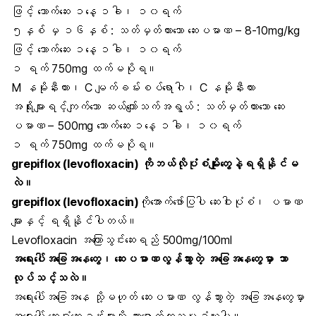
ဖြင့် သောက်ဆေး ၁နေ့ ၁ခါ၊ ၁၀ရက်
၅နှစ် မှ ၁၆နှစ် : သတ်မှတ်ထားသော ဆေးပမာဏ – 8-10mg/kg
ဖြင့် သောက်ဆေး ၁နေ့ ၁ခါ၊ ၁၀ရက်
၁ ရက် 750mg ထက်မပိုရ။
M နမိုးနီးယား၊ C မျက်ခမ်းစပ်ရောဂါ၊ C နမိုးနီးယား
အရိုးများရင့်ကျက်သော ဆယ်ကျော်သက်အရွယ် : သတ်မှတ်ထားသော ဆေး
ပမာဏ – 500mg သောက်ဆေး ၁နေ့ ၁ခါ၊ ၁၀ရက်
၁ ရက် 750mg ထက်မပိုရ။
grepiflox (levofloxacin) ကိုဘယ်လိုပုံစံမျိုးတွေနဲ့ရရှိနိုင်မ
လဲ။
grepiflox (levofloxacin)
ကိုအောက်ဖော်ပြပါ ဆေးဝါးပုံစံ၊ ပမာဏ
များနှင့် ရရှိနိုင်ပါတယ်။
Levofloxacin အကြောသွင်းဆေးရည် 500mg/100ml
အရေးပေါ်အခြေအနေတွေ၊ ဆေးပမာဏလွန်သွားတဲ့ အခြေအနေတွေမှာ ဘာ
လုပ်သင့်သလဲ။
အရေးပေါ်အခြေအနေ သို့မဟုတ် ဆေးပမာဏ လွန်သွားတဲ့ အခြေအနေတွေမှာ