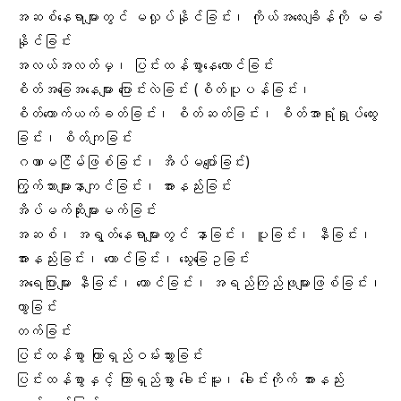
အဆစ်နေရာများတွင် မလှုပ်နိုင်ခြင်း၊ ကိုယ်အလေးချိန်ကို မခံ
နိုင်ခြင်း
အလယ်အလတ်မှ၊ ပြင်းထန်စွာနေလောင်ခြင်း
စိတ်အခြေအနေများ ပြောင်းလဲခြင်း (စိတ်ပူပန်ခြင်း၊
စိတ်ယောက်ယက်ခတ်ခြင်း၊ စိတ်ဆတ်ခြင်း၊ စိတ်အာရုံရှုပ်ထွေး
ခြင်း၊ စိတ်ကျခြင်း
ဂဏာမငြိမ်ဖြစ်ခြင်း၊ အိပ်မပျော်ခြင်း)
ကြွက်သားများနာကျင်ခြင်း၊ အားနည်းခြင်း
အိပ်မက်ဆိုးများမက်ခြင်း
အဆစ်၊ အရွတ်နေရာများတွင် နာခြင်း၊ ပူခြင်း၊ နီခြင်း၊
အားနည်းခြင်း၊ ယောင်ခြင်း၊ သွေးခြေဥခြင်း
အရေပြားများ နီခြင်း၊ ယောင်ခြင်း၊ အရည်ကြည်ဖုများဖြစ်ခြင်း၊
ကွာခြင်း
တက်ခြင်း
ပြင်းထန်စွာ ကြာရှည်ဝမ်းသွားခြင်း
ပြင်းထန်စွာနှင့် ကြာရှည်စွာ ခေါင်းမူး၊ ခေါင်းကိုက် အားနည်း