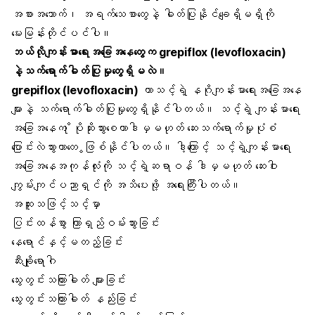
အစားအသောက်၊ အရက်သေစာတွေနဲ့ ဓါတ်ပြုနိုင်ချေရှိမရှိကို
မေးမြန်းတိုင်ပင်ပါ။
ဘယ်လိုကျန်းမာရေးအခြေအနေတွေက grepiflox (levofloxacin)
နဲ့သက်ရောက်ဓါတ်ပြုမှုတွေရှိမလဲ။
grepiflox (levofloxacin)
ဟာသင့်ရဲ့ နဂိုကျန်းမာရေးအခြေအနေ
များနဲ့ သက်ရောက်ဓါတ်ပြုမှုတွေရှိနိုင်ပါတယ်။ သင့်ရဲ့ ကျန်းမာရေး
အခြေအနေက ိုပိုဆိုးသွားစေတာဒါမှမဟုတ် ဆေးသက်ရောက်မှုပုံစံ
ပြောင်းလဲသွားတာတေ ွဖြစ်နိုင်ပါတယ်။ ဒါ့ကြောင့် သင့်ရဲ့ကျန်းမာရေး
အခြေအနေအကုန်လုံးကို သင့်ရဲ့ဆရာဝန် ဒါမှမဟုတ် ဆေးဝါး
ကျွမ်းကျင်ပညာရှင်ကို အသိပေးဖို့ အရေးကြးီပါတယ်။
အထူးသဖြင့်သင့်မှာ
ပြင်းထန်စွာ ကြာရှည်ဝမ်းသွားခြင်း
နေရောင်နှင့်မတည့်ခြင်း
ဆီးချိုရောဂါ
သွေးတွင်းသကြားဓါတ် များခြင်း
သွေးတွင်းသကြားဓါတ် နည်းခြင်း