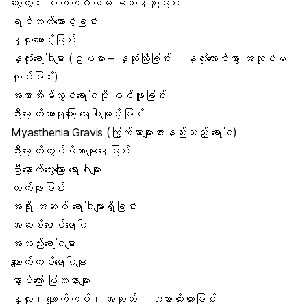
သွေတွင်း ပိုတက်စီယမ် ဓါတ်နည်းခြင်း
ရင်ဘတ်အောင့်ခြင်း
နှလုံးအောင့်ခြင်း
နှလုံးရောဂါများ (ဥပမာ – နှလုံးကြီးခြင်း၊ နှလုံးကောင်းစွာ အလုပ်မ
လုပ်ခြင်း)
အစာအိမ်တွင်ရောဂါပိုး ဝင်ဖူးခြင်း
ဦးနှောက်အာရုံကြော ရောဂါများရှိခြင်း
Myasthenia Gravis (ကြွက်သားများအားနည်းသည့် ရောဂါ)
ဦးနှောက်တွင်ဖိအားများနေခြင်း
ဦးနှောက်သွေးကြော ရောဂါများ
တက်ဖူးခြင်း
အရိုး အဆစ် ရောဂါများရှိခြင်း
အဆစ်ရောင်ရောဂါ
အသည်းရောဂါများ
ကျောက်ကပ်ရောဂါများ
နာ့ဗ်ကြော ပြဿနာများ
နှလုံး၊ ကျောက်ကပ်၊ အဆုတ်၊ အစားထိုးထားခြင်း