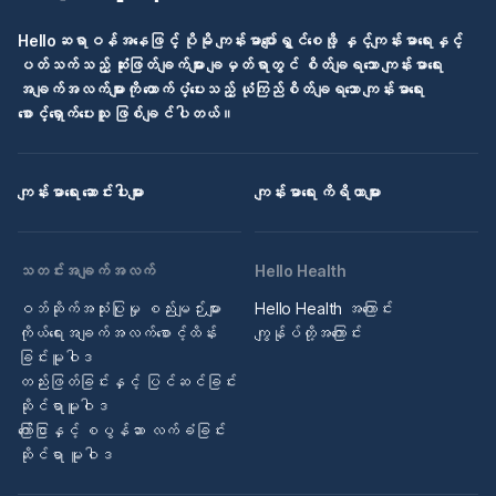
Helloဆရာဝန်အနေဖြင့် ပိုမို ကျန်းမာပျော်ရွှင်စေဖို့ နှင့်ကျန်းမာရေးနှင့်
ပတ်သက်သည့် ဆုံးဖြတ်ချက်များ ချမှတ်ရာတွင် စိတ်ချရသော ကျန်းမာရေး
အချက်အလက်များကို ထောက်ပံ့ပေးသည့် ယုံကြည်စိတ်ချရသော ကျန်းမာရေး
စောင့်ရှောက်ပေးသူ ဖြစ်ချင်ပါတယ်။
ကျန်းမာရေး ဆောင်းပါးများ
ကျန်းမာရေး ကိရိယာများ
သတင်းအချက်အလက်
Hello Health
ဝဘ်ဆိုက်အသုံးပြုမှု စည်းမျဉ်းများ
Hello Health အကြောင်း
ကိုယ်ရေးအချက်အလက်စောင့်ထိန်း
ကျွန်ုပ်တို့အကြောင်း
ခြင်းမူဝါဒ
တည်းဖြတ်ခြင်းနှင့် ပြင်ဆင်ခြင်း
ဆိုင်ရာမူဝါဒ
ကြော်ငြာနှင့် စပွန်ဆာ လက်ခံခြင်း
ဆိုင်ရာ မူဝါဒ