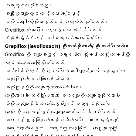
သရာတွင်လဲသုံးပါသည်။
အချို့လူနာများတွင် ထောင့်သန်း ရောဂါနှင့်
ပလိပ်ရောဂါတို့ကိုကာကွယ်ရန် အတွက်လဲ သုံးပါသည်။
Grepiflox ကိုအခြား နေရာမျာတွင်လဲ သုံးနိုင်ပါသည်။
ပိုမိုသိရှိနိုင်ရန် သင့်ဆရာဝန်အား မေးမြန်းပါ။
Grepiflox (levofloxacin) ကိုဘယ်လို သောက်/ ထိုး သင့်ပါသလဲ။
Grepiflox ကို အများအားဖြင့် ဆရာဝန်၏ ရုံးခန်း ဆေးရုံ ဆေးခန်းတို့
တွင် ထိုးဆေးအနေဖြင့်ပေးပါသည်။
သင်၏အိမ်တွင် မှီဝဲချင်ပါက ဆေးဝါးကျွမ်းကျင် ပညာရှင်က
အသုံးပြုပုံကို သင်ကြားပေးလိမ့်မည်။
အသုံးပြုနည်းကို သေချာစွာသဘောပေါက်ပါစေ။
ဆေးထိုးသောအခါ သင်ကြားပေးထားသော အဆင့်များကို သေချာစွာလိုက်နာပါ။
သိလိုသည်များရှိပါက ဆေးဝါးကျွမ်းကျင် ပညာရှင်ကို မေးပါ။
ဆေးကို မှီဝဲနေစဉ်တွင် ရေများများသောက်ရန် လိုအပ်ပါသည်။
ဆရာဝန် ညွှန်ကြားချက်အတိုင်းလိုက်နာပါ။ ဆေးအရည်သည်
အရောင်နောက်နေခြင်း၊အရောင်ပြောင်းနေခြင်း၊ ဆေးဗူးများကွဲကြေ