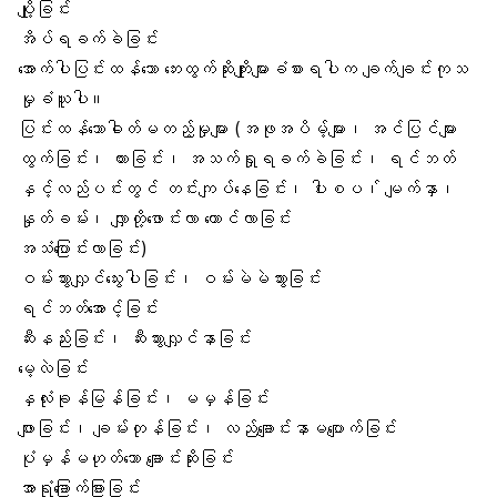
ပျို့ခြင်း
အိပ်ရခက်ခဲခြင်း
အောက်ပါပြင်းထန်သော ဘေးထွက်ဆိုးကျိုးများခံစားရပါက ချက်ချင်းကုသ
မှုခံယူပါ။
ပြင်းထန်သောဓါတ်မတည့်မှုများ (အဖုအပိမ့်များ၊ အင်ပြင်များ
ထွက်ခြင်း၊ ယားခြင်း၊ အသက်ရှုရခက်ခဲခြင်း၊ ရင်ဘတ်
နှင့်လည်ပင်းတွင် တင်းကျပ်နေခြင်း၊ ပါးစပ၊် မျက်နှာ၊
နှုတ်ခမ်း၊ လျှာတို့ဖောင်းလာ ယောင်လာခြင်း
အသံပြောင်းလာခြင်း)
ဝမ်းသွားလျှင်သွေးပါခြင်း၊ ဝမ်းမဲမဲသွားခြင်း
ရင်ဘတ်အောင့်ခြင်း
ဆီးနည်းခြင်း၊ ဆီးသွားလျှင်နာခြင်း
မေ့လဲခြင်း
နှလုံးခုန်မြန်ခြင်း၊ မမှန်ခြင်း
ဖျားခြင်း၊ ချမ်းတုန်ခြင်း၊ လည်ချောင်းနာမပျောက်ခြင်း
ပုံမှန်မဟုတ်သော ချောင်းဆိုးခြင်း
အာရုံခြောက်ခြားခြင်း