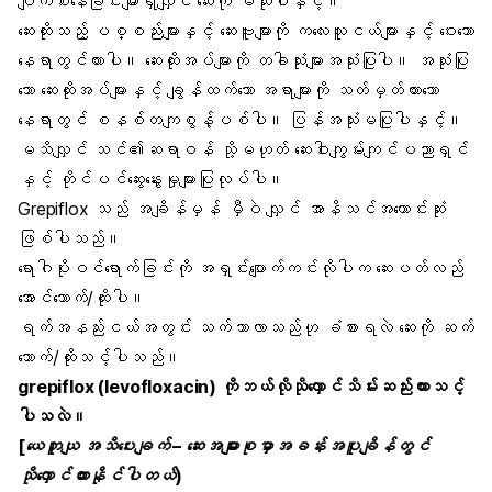
ပျက်စီးနေခြင်းများရှိလျှင် ဆေးကို မသုံးပါနှင့်။
ဆေးထိုးသည့် ပစ္စည်းများနှင့် ဆေးဗူးများကို ကလေးသူငယ်များနှင့် ဝေးသော
နေရာတွင်ထားပါ။ ဆေးထိုးအပ်များကို တခါသုံးများအသုံးပြုပါ။ အသုံးပြု
သော ဆေးထိုးအပ်များနှင့် ချွန်ထက်သော အရာများကို သတ်မှတ်ထားသော
နေရာတွင် စနစ်တကျစွန့်ပစ်ပါ။ ပြန်အသုံးမပြုပါနှင့်။
မသိလျှင် သင်၏ဆရာဝန် သို့မဟုတ် ဆေးဝါးကျွမ်းကျင်ပညာရှင်
နှင့် တိုင်ပင်ဆွေးနွေးမှုများပြုလုပ်ပါ။
Grepiflox သည် အချိန်မှန် မှီဝဲ လျှင် အာနိသင်အကောင်းဆုံး
ဖြစ်ပါသည်။
ရောဂါပိုးဝင်ရောက်ခြင်းကို အရှင်းပျောက်ကင်းလိုပါက ဆေးပတ်လည်
အောင်သောက်/ထိုးပါ။
ရက်အနည်းငယ်အတွင်း သက်သာလာသည်ဟု ခံစားရလဲ ဆေးကို ဆက်
သောက်/ထိုးသင့်ပါသည်။
grepiflox (levofloxacin) ကိုဘယ်လိုသိုလှောင်သိမ်းဆည်းထားသင့်
ပါသလဲ။
[
ယေဘူယျ အသိပေးချက် – ဆေးအများစုမှာအခန်းအပူချိန်တွင်
သိုလှောင်ထားနိုင်ပါတယ်)