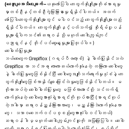
(ယေဘူယျအသိပေးချက် –
ယခုဖော်ပြပါ ဘေးထွက်ဆိုးကျိုးများကိုခံစားရမှု
မှာတစ်ဦးနှင့်တစ်ဦးကွဲပြားခြားနားမှုရှိနိုင်ပါတယ်။ အထက်
ဖော်ပြပါဘေးထွက်ဆိုးကျိုးများတွင် မပါဝင်သည့် ဘေးထွက်ဆိုးကျိုးများလည်း
ရှိနိုင်ပါတယ်။ ဘေးထွက်ဆိုးကျိုးနှင့်ပတ်သက်၍ စိုးရိမ်ပူပန်
မှုများရှိပါကသင်၏ဆရာဝန် သို့မဟုတ် ဆေးဝါးကျွမ်းကျင်
ပညာရှင်နှင့် တိုင်ပင်ဆွေးနွေးမှုများပြုလုပ်ပါ။)
ဆေးဓါတ်ပြုမှုများ
ဘယ်ဆေးတွေက Grepiflox (ဂရပ်ပီဖလော့စ်) နဲ့ ဓါတ်ပြုနိုင်သလဲ
Grepiflox ဟာ သင်အခ ုလောလောဆယ်သောက်သုံးနေတဲ့ တခြားသော ဆေးဝါးတွေ
နဲ့ ဓါတ်ပြုမှုတွေဖြစ်နိုင်ပြီး ဆေးဝါးတွေအကျိုးသက်ရောက်မှုပုံစံနဲ့ ဘေး
ထွက်ဆိုးကျိုးတွေဖြစ်လာနိုင်ချေ ပြောင်းလဲမှုတွေဖြစ်နိုင်ပါတယ်။ မ
လိုလားအပ်တဲ့ ဆေးဝါးဓါတ်ပြုမှုတွေ မဖြစ်လာအောင်လို့ သင်လက်ရှိ
သောက်သုံးနေတဲ့ ဆေးဝါးတွေအားလုံးရဲ့စာရင်းကို လုပ်ထားပြီး (စာရင်းလုပ်
တဲ့အခါမှာ ဆရာဝန်ညွှန်ကြားထားတာတွေ၊ မညွှန်ကြားဘဲသောက်သုံးနေတာ
တွေ၊ သဘာဝဆေးဘက်ဝင်ပစ္စည်းတွေအားလုံးပါဝင်ပါတယ်)
ဆရာဝန် ဒါမှမဟုတ် ဆေးဝါးကျွမ်းကျင်သူကို အမြဲပြောပြပါ။ ဆေးဝါး
တွေကို ဆရာဝန်ခွင့်ပြုချက်မပါဘဲ သောက်သုံးခြင်း၊ ရပ်ဆိုင်း