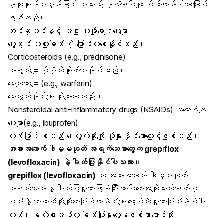
နှလုံးခုန်မမှန်ခြင်း စသည့် နှလုံးရောဂါများ ပိုဆိုးလာနိုင်သောကြောင့်
ဖြစ်သည်။
အင်ဆူလင်နှင့် အခြား ဆီးချိုရောဂါဆေးများ
သွေးတွင်း သကြားဓါတ် ကို ပြောင်းလဲစေနိုင်သည်။
Corticosteroids (e.g., prednisone)
အရွတ်များ ပိုမိုထိခိုက်စေနိုင်သည်။
သွေးကျဲဆေးများ (e.g., warfarin)
သွေးထွက်နိုင်ချေ ပိုများစေသည်။
Nonsteroidal anti-inflammatory drugs (NSAIDs) အယောင်ကျ
ဆေးများ(e.g., ibuprofen)
တက်ခြင်း စသည့် ဘေးထွက်ဆိုးကျိုး ပိုများနိုင်သောကြောင့်ဖြစ်သည်။
အစားအသောက် ဒါမှမဟုတ် အရက်သေစာတွေက grepiflox
(levofloxacin) နဲ့ ဓါတ်ပြုနိုင်ပါသလား။
grepiflox (levofloxacin)
က အစားအသောက် ဒါမှမဟုတ်
အရက်သေစာနဲ့ ဓါတ်ပြုမှုတွေဖြစ်ပြီး ဆေးဝါးတွေအကျိုးသက်ရောက်မှု
ပုံစံနဲ့ ဘေးထွက်ဆိုးကျိုးတွေဖြစ်လာနိုင်ချေ ပြောင်းလဲမှုတွေဖြစ်နိုင်ပါ
တယ်။ မလိုလားအပ်တဲ့ ဓါတ်ပြုမှုတွေမဖြစ်လာအောင်လို့