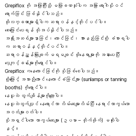
Grepiflox ကို အကြာကြီးသို့ မကြာခဏသုံးပါက အခြား ရောဂါပိုးဝင်
ရောက်ခြင်း ဖြစ်နိုင်ပါသည်။
ထိုလက္ခဏာများရှိပါက ဆရာဝန်နှင့်တိုင်ပင်ပါ။
ဆေးပြောင်းပေးရန် လိုအပ်နိုင်ပါသည်။
အရိုးအဆစ်များနာခြင်း၊ ယောင်ခြင်း၊ အားနည်းခြင်းတို့ ခံစားရပါ
က ဆရာဝန်နှင့်တိုင်ပင်ပါ။
ဆရာဝန်ညွှန်ကြားချက် မရမချင်း ထိုနေရာများကို အနားပေးပြီး
လေ့ကျင့်ခန်းများကိုရှောင်ပါ။
Grepiflox ကနေလောင်ခြင်းကို ပိုဖြစ်စေပါသည်။
ထို့ကြောင့် အသားညိုအောင် နေလောင်ခံခြင်းများ (sunlamps or tanning
booths) ကိုရှောင်ပါ။
နေပူထဲ ထွက်ချိန်များကိုလျော့ပါ။
နေပူထဲထွက်လျှင် နေရောင်ကာ လိမ်းဆေးများလိမ်းပြီး နေရာင်ကာကွယ်သော
အဝတ်များဝတ်ပါ။
ပိုးအရှင်ပါသော ကာကွယ်ဆေးများ (ဥပမာ – တိုက်ဖိုက်) မထိုးပါ
နှင့်။