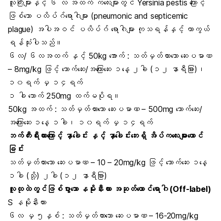
လူကြီးများနှင့် ၆ လ အထက် ကလေးများတွင် Yersinia pestis ကြောင့်
ဖြစ်သော ပလိပ်ဂ်ရောဂါများ (pneumonic and septicemic
plague) အပါအဝင် ပလိပ်ဂ် ရောဂါများ ကုသရန်နှင့် ကာကွယ်
ရန်သုံးပါသည်။
၆လ/ ၆လအထက် နှင့် 50kg အောက် : သတ်မှတ်ထားသော ဆေးပမာဏ
– 8mg/kg ဖြင့် သောက်ဆေး/အကြောဆေး ၁နေ့ ၂ခါ (၁၂ နာရီခြား)၊
၁၀ရက် မှ ၁၄ရက်
၁ ခါ သောက် 250mg ထက်မပိုရ။
50kg အထက် : သတ်မှတ်ထားသော ဆေးပမာဏ – 500mg သောက်ဆေး/
အကြောဆေး ၁နေ့ ၁ခါ၊ ၁၀ရက် မှ ၁၄ရက်
ဘက်တီးရီးယားကြောင့် နှာခေါင်း နှင့် နှာခေါင်းဘေးရှိ အိပ်ကလေးများယောင်
ခြင်း
သတ်မှတ်ထားသော ဆေးပမာဏ – 10 – 20mg/kg ဖြင့် သောက်ဆေး ၁နေ့
၁ခါ (သို့) ၂ခါ (၁၂ နာရီခြား)
လူထုထဲတွင်ဖြစ်ပွားသော နမိုးနီးယား အဆုတ်ယောင်ရောဂါ (Off-label)
S နမိုးနီးယား
၆လ မှ ၅နှစ် : သတ်မှတ်ထားသော ဆေးပမာဏ – 16-20mg/kg