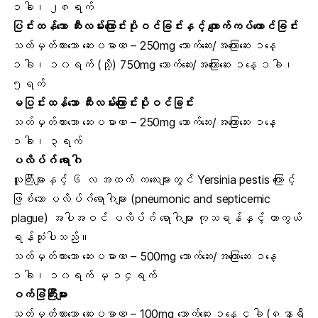
၁ခါ၊ ၂၈ရက်
ပြင်းထန်သော ဆီးလမ်းကြောင်းပိုးဝင်ခြင်းနှင့် ကျောက်ကပ်ယောင်ခြင်း
သတ်မှတ်ထားသော ဆေးပမာဏ – 250mg သောက်ဆေး/အကြောဆေး ၁နေ့
၁ခါ၊ ၁၀ရက် (သို့) 750mg သောက်ဆေး/အကြောဆေး ၁နေ့ ၁ခါ၊
၅ရက်
မပြင်းထန်သော ဆီးလမ်းကြောင်းပိုးဝင်ခြင်း
သတ်မှတ်ထားသော ဆေးပမာဏ – 250mg သောက်ဆေး/အကြောဆေး ၁နေ့
၁ခါ၊ ၃ရက်
ပလိပ်ဂ် ရောဂါ
လူကြီးများနှင့် ၆ လ အထက် ကလေးများတွင် Yersinia pestis ကြောင့်
ဖြစ်သော ပလိပ်ဂ်ရောဂါများ (pneumonic and septicemic
plague) အပါအဝင် ပလိပ်ဂ် ရောဂါများ ကုသရန်နှင့် ကာကွယ်
ရန်သုံးပါသည်။
သတ်မှတ်ထားသော ဆေးပမာဏ – 500mg သောက်ဆေး/အကြောဆေး ၁နေ့
၁ခါ၊ ၁၀ရက် မှ ၁၄ရက်
ဝက်ခြံကြီးများ
သတ်မှတ်ထားသော ဆေးပမာဏ – 100mg သောက်ဆေး ၁နေ့ ၄ခါ (၈နာရီ