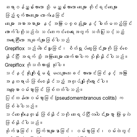
ဆရာဝန်ညွှန်းထားသော သို့ မညွှန်းထားသော ဆေးများ တိုင်းရင်းဆေးများ
ဖြည့်စွက်အားဆေးများ သောက်နေခြင်း
ဆေးများ အစားအစာများ နှင့် အခြားပစ္စည်းများနှင့် ဓါတ်မတည့်ခြင်း
အောက်ပါတို့သည်လဲ သင်ဘေးကင်းစေရေးအတွက် သတိပြုသင့်သည့်
အရေးကြီးသော အချက်များဖြစ်ပါသည်
Grepiflox သည် ခေါင်းမူးခြင်း၊ စိတ်ရှုပ်ထွေးခြင်းများကို ဖြစ်စေ
နိုင်ပြီး အရက် သို့ အခြားဆေးများ သောက်ထားပါက ပိုဆိုးနိုင်ပါသည်။
Grepiflox ကိုသတိထား၍ သုံးပါ။
သင်နှင့် ဆိုးကျိုးရှိမရှိ မသေချာသေးခင် ကားမောင်းခြင်းနှင့် အခြား
အန္တရာယ် ဖြစ်စေနိုင်သည့် အလုပ်မျိုးကိုရှောင်ပါ။
အပျော့စားဝမ်းသွားခြင်း ဖြစ်တတ်ပါသည်။
ပြင်းထန်သောဝမ်းသွားခြင်း (pseudomembranous colitis) က
ဖြစ်ခဲပါသည်။
သင်ဆေးထိုးနေတုန်း ဖြစ်နိုင်သလို ဆေးရပ်ပြီးလပေါင်းများစွာ ကြာမှလဲ
ဖြစ်နိုင်ပါသည်။
ဗိုက်နာခြင်း၊ ကြွက်သားများနာခြင်း၊ ဝမ်းသွားခြင်း၊ ဝမ်းထဲတွင်