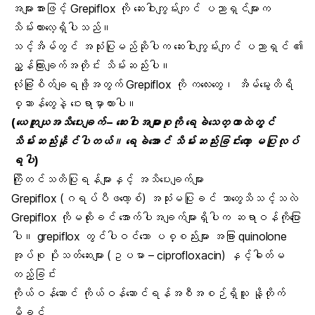
အများအားဖြင့် Grepiflox ကို ဆေးဝါးကျွမ်းကျင် ပညာရှင်များက
သိမ်းထားလေ့ရှိပါသည်။
သင့်အိမ်တွင် အသုံးပြုမည်ဆိုပါက ဆေးဝါးကျွမ်းကျင် ပညာရှင် ၏
ညွှန်ကြားချက်အတိုင်း သိမ်းဆည်းပါ။
လုံခြုံစိတ်ချရဖို့အတွက် Grepiflox ကို ကလေးတွေ၊ အိမ်မွေးတိရိ
စ္ဆာန်တွေနဲ့ ဝေးရာမှာထားပါ။
(ယေဘူယျအသိပေးချက် – ဆေးဝါးအများစုကို ရေခဲသေတ္တာထဲတွင်
သိမ်းဆည်းနိုင်ပါတယ်။ ရေခဲအောင် သိမ်းဆည်းခြင်းတော့ မပြုလုပ်
ရပါ)
ကြိုတင်သတိပြုရန်များနှင့် အသိပေးချက်များ
Grepiflox (ဂရပ်ပီဖလော့စ်) အသုံးမပြုခင် ဘာတွေသိသင့်သလဲ
Grepiflox ကိုမထိုးခင် အောက်ပါအချက်များရှိပါက ဆရာဝန်ကိုပြော
ပါ။ grepiflox တွင်ပါဝင်သော ပစ္စည်းများ အခြား quinolone
အုပ်စု ပိုးသတ်ဆေးများ (ဥပမာ – ciprofloxacin) နှင့်ဓါတ်မ
တည့်ခြင်း
ကိုယ်ဝန်ဆောင် ကိုယ်ဝန်ဆောင်ရန်အစီအစဉ်ရှိသူ နို့တိုက်
မိခင်