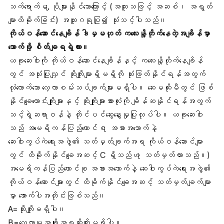
သက်ရောက်မ ှုပိုများနိုင်သောကြောင့် (အထူးသဖြင့် အဆစ်၊ အရွတ်
များထိခိုက်ခြင်း) အထူးဂရုပြု၍ သုံးသင့်ပါသည်။
ကိုယ်ဝန်ဆောင်နေချိန် ဒါမှမဟုတ် ကလေးနို့တိုက်နေတဲ့အချိန်မှာ
သောက်ဖို့ စိတ်ချရရဲ့လား။
ယခုဆေးဝါးကို ကိုယ်ဝန်ဆောင်နေချိန်နှင့် ကလေးနို့တိုက်နေချိန်
တွင် အသုံးပြုလျှင် ဆိုးကျိုးများရှိမရှိကို ဆုံးဖြတ်နိုင်ရန်အတွက်
လုံလောက်သော လေ့လာစမ်းသပ်ချက်များမရှိပါ။ ဆေးမထိုးမီတွင် ဖြစ်
နိုင်ချေကောင်းကျိုးများနှင့် ဆိုးကျိုးများအားလုံးကို ချိန်ဆနိုင်ရန်အတွက်
သင့်ရဲ့ဆရာဝန်နဲ့ တိုင်ပင်ဆွေးနွေးမှုပြုလုပ်ပါ။ ယခုဆေးဝါး
သည် အမေရိကန်ပြည်ထောင်စ ုအစားအသောက်နဲ့
ဆေးဝါးကွပ်ကဲရေးအဖွဲ့၏ သတ်မှတ်ချက်အရ ကိုယ်ဝန်ဆောင်များ
တွင် ထိခိုက်နိုင်ချေအဆင့် C ရှိသည်ဟ ုသတ်မှတ်ထားသည်။)
အမေရိကန်ပြည်ထောင်စု အစားအသောက်နဲ့ ဆေးဝါးကွပ်ကဲရေးအဖွဲ့၏
ကိုယ်ဝန်ဆောင်များတွင် ထိခိုက်နိုင်ချေအဆင့် သတ်မှတ်ချက်များ
မှာ အောက်ပါအတိုင်းဖြစ်သည်။
A=ဆိုးကျိုးမရှိပါ။
B=လေ့လာမှုအချို့အရဆိုးကျိုးမရှိပါ။