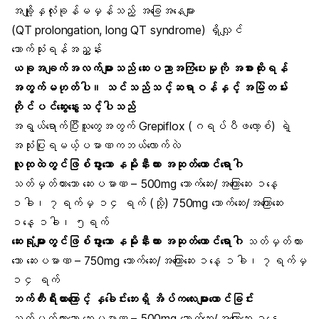
အချို့နှလုံးခုန်မမှန်သည့် အခြေအနေများ
(QT prolongation, long QT syndrome) ရှိလျှင်
သောက်သုံးရန်အညွှန်း
ယခုအချက်အလက်များသည် ဆေးပညာအကြံပေးမှုကို အစားထိုးရန်
အတွက်မဟုတ်ပါ။ သင်သည်သင့်ဆရာဝန်နှင့် အမြဲတမ်း
တိုင်ပင်ဆွေးနွေးသင့်ပါသည်
အရွယ်ရောက်ပြီးသူတွေအတွက် Grepiflox (ဂရပ်ပီဖလော့စ်) ရဲ့
အသုံးပြုရမယ့်ပမာဏကဘယ်လောက်လဲ
လူထုထဲတွင်ဖြစ်ပွားသော နမိုးနီးယား အဆုတ်ယောင်ရောဂါ
သတ်မှတ်ထားသော ဆေးပမာဏ – 500mg သောက်ဆေး/အကြောဆေး ၁နေ့
၁ခါ၊ ၇ရက်မှ ၁၄ ရက် (သို့) 750mg သောက်ဆေး/အကြောဆေး
၁နေ့ ၁ခါ၊ ၅ရက်
ဆေးရုံများတွင်ဖြစ်ပွားသော နမိုးနီးယား အဆုတ်ယောင်ရောဂါ
သတ်မှတ်ထား
သော ဆေးပမာဏ – 750mg သောက်ဆေး/အကြောဆေး ၁နေ့ ၁ခါ၊ ၇ရက်မှ
၁၄ ရက်
ဘက်တီးရီးယားကြောင့် နှခေါင်းဘေးရှိ အိပ်ကလေးများယောင်ခြင်း
သတ်မှတ်ထားသော ဆေးပမာဏ – 500mg သောက်ဆေး/အကြောဆေး ၁နေ့