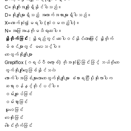
C=ဆိုးကျိုးအချို့ရှိနိုင်ပါသည်။
D=ဆိုးကျိုးများရှိသည့် အထောက်အထားများရှိပါသည်။
X=သောက်သုံး၍မရပါ (လုံးဝမတည့်ပါ)။
N=အခြေအနေကိုမသိရသေးပါ။
နို့တိုက်ခြင်း
: နို့ရည်တွင် ဆေးပါဝင်နိုင်သောကြောင့် နို့တိုက်
မိခင်များတွင် မပေးသင့်ပါ။
ဘေးထွက်ဆိုးကျိုးများ
Grepiflox (ဂရပ်ပီဖလော့စ်) ကိုအသုံးပြုခြင်းဖြင့် ဘယ်လိုဘေး
ထွက်ဆိုးကျိုးတွေဖြစ်နိုင်သလဲ
အောက်ပါအဖြစ်များသောဘေးထွက်ဆိုးကျိုးများ ခံစားရပြီးပိုဆိုးလာပါက
ဆရာဝန်နှင့်တိုင်ပင်ပါ။
ဝမ်းချုပ်ခြင်း
ဝမ်းသွားခြင်း
မူးဝေခြင်း
လေထိုးခြင်း
ခေါင်းကိုက်ခြင်း