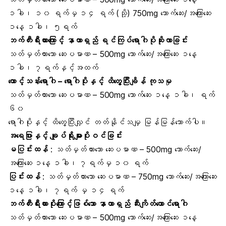
၁ခါ၊ ၁၀ ရက်မှ ၁၄ ရက် (သို့) 750mg သောက်ဆေး/အကြောဆေး
၁နေ့ ၁ခါ၊ ၅ရက်
ဘက်တီးရီးယားကြောင့် နာတာရှည် ရင်ကြပ်ရောဂါပိုဆိုးလာခြင်း
သတ်မှတ်ထားသော ဆေးပမာဏ – 500mg သောက်ဆေး/အကြောဆေး ၁နေ့
၁ခါ၊ ၇ရက်နှင့်အထက်
ထောင့်သန်းရောဂါ – ရောဂါပိုးနှင့် ထိတွေ့ပြီးချိန် ကုသမ
သတ်မှတ်ထားသော ဆေးပမာဏ – 500mg သောက်ဆေး ၁နေ့ ၁ခါ၊ ရက်
၆၀
ရောဂါပိုးနှင့် ထိတွေ့ပြီးလျှင် တတ်နိုင်သမျှ မြန်မြန်သောက်ပါ။
အရေပြားနှင့် ချုပ်ရိုးများပိုးဝင်ခြင်း
မပြင်းထန်
: သတ်မှတ်ထားသော ဆေးပမာဏ – 500mg သောက်ဆေး/
အကြောဆေး ၁နေ့ ၁ခါ၊ ၇ရက်မှ ၁၀ ရက်
ပြင်းထန်
: သတ်မှတ်ထားသော ဆေးပမာဏ – 750mg သောက်ဆေး/အကြောဆေး
၁နေ့ ၁ခါ၊ ၇ရက် မှ ၁၄ ရက်
ဘက်တီးရီးယားပိုးကြောင့်ဖြစ်သော နာတာရှည် ဆီးကျိတ်ယောင်ရောဂါ
သတ်မှတ်ထားသော ဆေးပမာဏ – 500mg သောက်ဆေး/အကြောဆေး ၁နေ့