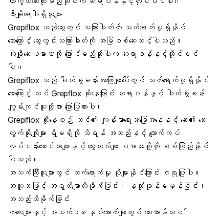
ကာကွယ်ဆေးထိုးမည်ဆိုပါက ဆရာဝန်နှင့်တိုင်ပင်ပါ။
ဆီးချိုရောဂါရှိသူများ
Grepiflox သည်သွေးတွင်း သကြားဓါတ်ကို သက်ရောက်မှုရှိနိုင်
သောကြောင့် သွေးတွင်းသကြားဓါတ်ကို အမြဲစစ်ဆေးသင့်ပါသည်။
ဆီးချိုဆေးပမာဏကို ပြောင်းမည်ဆိုပါက ဆရာဝန်နှင့်တိုင်ပင်
ပါ။
Grepiflox သည် ဓါတ်ခွဲခန်းအဖြေများပေါ်တွင် သက်ရောက်မှုရှိနိုင်
သောကြောင့် သင် Grepflox ထိုးနေကြောင်း ဆရာဝန်နှင့် ဓါတ်ခွဲခန်း
ကျွမ်းကျင်သူတို့အား ပြောပြထားပါ။
Grepiflox ထိုးနေစဉ် သင်၏ ကျန်းမာရေးအခြေအနေနှင့် ဆေး၏ ဘေး
ထွက်ဆိုးကျိုးများ ရှိမရှိကို သိရန် အသည်းနှင့် ကျောက်ကပ်
လုပ်ငန်းဆောင်တာများနှင့် သွေးဆဲလ်များ ပမာဏတို့ကို စစ်ကြည့်နိုင်
ပါသည်။
အသက်ကြီးသူများတွင် သက်ရောက်မှု ပိုများနိုင်ကြောင်း ဂရုပြုပါ။
အထူးသဖြင့် အရွတ်များထိခိုက်ခြင်း၊ နှလုံးခုန်မမှန်ခြင်း၊
အသည်းထိခိုက်ခြင်း
ကလေးများနှင့် အသက်၁၈နှစ်အောက်များတွင် ဆေးအာနိသင ်