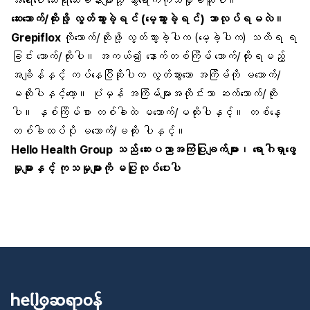
အရေးပေါ် ဆေးရုံဆေးခန်းများသို့ သွားရောက်ကုသမှုခံယူပါ။
ဆေးသောက်/ထိုးဖို့ လွတ်သွားခဲ့ရင် (မေ့သွားခဲ့ရင်) ဘာလုပ်ရမလဲ။
Grepiflox
ကိုသောက်/ထိုးဖို့ လွတ်သွားခဲ့ပါက (မေ့ခဲ့ပါက) သတိရ ရ
ခြင်း သောက်/ထိုးပါ။ အကယ်၍ နောက်တစ်ကြိမ် သောက်/ထိုးရမည့်
အချိန်နှင့် ကပ်နေပြီဆိုပါက လွတ်သွားသော အကြိမ်ကို မသောက်/
မထိုးပါနှင့်တော့။ ပုံမှန် အကြိမ်များအတိုင်းသာ ဆက်သောက်/ထိုး
ပါ။ နှစ်ကြိမ်စာ တစ်ခါထဲ မသောက်/မထိုးပါနှင့်။ တစ်နေ့
တစ်ခါထပ်ပို မသောက်/မထိုး ပါနှင့်။
Hello Health Group
သည် ဆေးပညာအကြံပြုချက်များ၊ ရောဂါရှာဖွေ
မှုများနှင့် ကုသမှုများကို မပြုလုပ်ပေးပါ