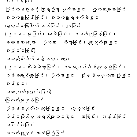
ပင်ပန်းခြင်း
ပြင်းထန်စွာနှင့် ကြာရှည်စွာ ဗိုက်နာခြင်း၊ ကြွက်သားများနာခြင်း
အသက်ရှုမြန်ခြင်း၊ အသက်ရှုရခက်ခဲခြင်း
သွေးတွင်းသကြားဓါတ် တက်ခြင်း၊ ကျခြင်း
(ဥပမာ – မူးခြင်း၊ မေ့လဲခြင်း၊ အသက်ရှုမြန်ခြင်း၊
ခဏခဏ ရေဆာ၊ ဗိုက်ဆာ၊ ဆီးသွားခြင်း၊ ချွေးထွက်များခြင်း၊
အမြင်ဝါးခြင်း)
အသည်းထိခိုက်သည့် လက္ခဏာများ
(ဥပမာ – ဆီးမဲမဲသွားခြင်း၊ အစာစားချင်စိတ် လျော့နည်းခြင်း၊
ဝမ်းအရောင်ဖျော့ခြင်း၊ ဗိုက်နာခြင်း၊ ပုံမှန်မဟုတ်သော ပျို့ခြင်း
အန်ခြင်း၊
အသား မျက်လုံးများဝါခြင်း)
ခြေလက်များတုန်ခြင်း
ပုံမှန်မဟုတ်သော သွေးခြေဥခြင်း၊ သွေထွက်ခြင်း
မိန်းမကိုယ်မှ အရည်များဆင်းခြင်း၊ ယားခြင်း၊ အနံ့နံခြင်း
အမြင်ဝါးခြင်း
အသက်ရှုလျှင် အသံမြည်ခြင်း