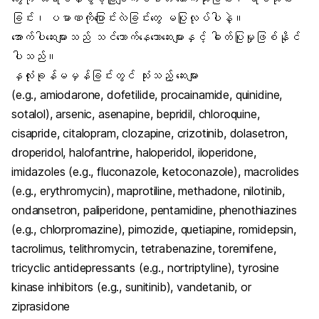
ခြင်း၊ ပမာဏကိုပြောင်းလဲခြင်းတွေ မပြုလုပ်ပါနဲ့။
အောက်ပါဆေးများသည် သင်သောက်နေသောဆေးများနှင့် ဓါတ်ပြုမှုဖြစ်နိုင်
ပါသည်။
နှလုံးခုန်မမှန်ခြင်းတွင် သုံးသည့် ဆေးများ
(e.g., amiodarone, dofetilide, procainamide, quinidine,
sotalol), arsenic, asenapine, bepridil, chloroquine,
cisapride, citalopram, clozapine, crizotinib, dolasetron,
droperidol, halofantrine, haloperidol, iloperidone,
imidazoles (e.g., fluconazole, ketoconazole), macrolides
(e.g., erythromycin), maprotiline, methadone, nilotinib,
ondansetron, paliperidone, pentamidine, phenothiazines
(e.g., chlorpromazine), pimozide, quetiapine, romidepsin,
tacrolimus, telithromycin, tetrabenazine, toremifene,
tricyclic antidepressants (e.g., nortriptyline), tyrosine
kinase inhibitors (e.g., sunitinib), vandetanib, or
ziprasidone