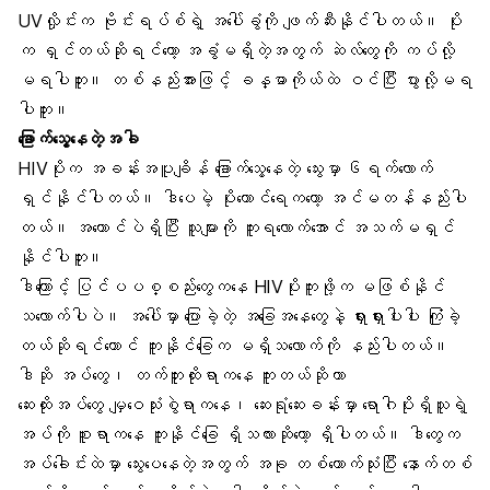
UVလှိုင်း
က ‌ဗိုင်းရပ်စ်ရဲ့ အပေါ်ခွံကို ဖျက်ဆီးနိုင်ပါတယ်။ ပိုး
က ရှင်တယ်ဆိုရင်တော့ အခွံမရှိတဲ့အတွက် ဆဲလ်တွေကို ကပ်လို့
မရပါဘူး။ တစ်နည်းအားဖြင့် ခန္ဓာကိုယ်ထဲ ဝင်ပြီး ပွားလို့မရ
ပါဘူး။
ခြောက်သွေ့နေတဲ့အခါ
HIVပိုးက အခန်းအပူချိန် ခြောက်သွေ့နေတဲ့ သွေးမှာ ၆ရက်လောက်
ရှင်နိုင်ပါတယ်။ ဒါပေမဲ့ ပိုးကောင်ရေကတော့ အင်မတန်နည်းပါ
တယ်။ အကောင်ပဲရှိပြီး သူများကို ကူးရလောက်အောင် အသက်မရှင်
နိုင်ပါဘူး။
ဒါကြောင့် ပြင်ပပစ္စည်းတွေကနေ HIVပိုးကူးဖို့က မဖြစ်နိုင်
သလောက်ပါပဲ။ အပေါ်မှာ ပြောခဲ့တဲ့ အခြေအနေတွေနဲ့ ရှားရှားပါးပါး ကြုံခဲ့
တယ်ဆိုရင်တောင် ကူးနိုင်ခြေက မရှိသလောက်ကို နည်းပါတယ်။
ဒါဆို အပ်တွေ၊ တက်တူးထိုးရာကနေ ကူးတယ်ဆိုတာ
ဆေးထိုးအပ်
တွေ မျှဝေသုံးစွဲရာကနေ၊ ဆေးရုံဆေးခန်းမှာ ရောဂါပိုးရှိသူရဲ့
အပ်ကို စူးရာကနေ ကူးနိုင်ခြေ ရှိသလားဆိုတော့ ရှိပါတယ်။ ဒါတွေက
အပ်ခေါင်းထဲမှာ သွေးပေနေတဲ့အတွက် အခု တစ်ယောက်သုံးပြီး နောက်တစ်