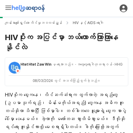
ကျန်းမာပျော်ရွှင်သော လိင်မှုဘဝလမ်းညွှန်
HIV နှင့် AIDS ရောဂါ
HIVပိုးက အပြင်မှာ ဘယ်လောက်ကြာကြာနေ
နိုင်လဲ
Htet Htet Zaw Win
မှ ရေးသားသည်။
· အထွေထွေရောဂါကုဆရာဝန်
· HHG
08/03/2024 တွင် အသစ်ဖြည့်စွက်ခဲ့သည်။
HIVပိုးက သွေးကနေ၊ လိင်ဆက်ဆံရာက ထွက်လာတဲ့ အရည်တွေ
(ဥပမာ သုက်ရည်၊ မိန်းမကိုယ်အရည်) တွေကနေ အဓိက ကူး
တယ်ဆိုတာ သိထားပြီး ဖြစ်မှာပါ။ တစ်ခါတလေ သူများရဲ့ သွေးက စားပွဲ
ပေါ်မှာ ပေနေမယ်။ အဲ့တာကို မတော်တဆ သွားထိမိသွားမယ်။ ဒီလိုဆို
ရင်ရော ကူးနိုင်လားလို့ မေးစရာရှိပါတယ်။ ဒါကို ပြောဖို့အတွက်