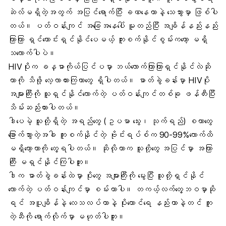
ဆဲလ်မရှိတဲ့အတွက် အပြင်ရောက်ပြီး ခဏနေတာနဲ့ သေသွားမှာ ဖြစ်ပါ
တယ်။ ပတ်ဝန်းကျင် အခြေအနေပေါ် မူတည်ပြီး အချိန်နည်းနည်း
ကြာကြာ ရှင်ကောင်းရှင်နိုင်ပေမယ့် ကူးစက်နိုင်စွမ်းကတော့ မရှိ
သလောက်ပါပဲ။
HIVပိုးက ခန္ဓာကိုယ်ပြင်ပမှာ ဘယ်လောက်ကြာကြာရှင်နိုင်လဲဆို
တာကို သိဖို့
လေ့လာထားကြ
တာတွေ ရှိပါတယ်။ ဓာတ်ခွဲခန်းမှာ HIVပိုး
အများကြီးကို သူရှင်နိုင်လောက်တဲ့ ပတ်ဝန်းကျင်တစ်ခု ဖန်တီးပြီး
သိမ်းဆည်းထားပါတယ်။
ဒါပေမဲ့ သူတို့ရှိတဲ့ အရည်တွေ (ဥပမာ သွေး၊ သုက်ရည်) စတာတွေ
ခြောက်သွားတဲ့အခါ ကူးစက်နိုင်တဲ့ ဗိုင်းရပ်စ်က 90-99%လောက်ထိ
မရှိတော့တာကို တွေ့ရပါတယ်။ ဆိုလိုတာက သူတို့တွေ အပြင်မှာ အကြာ
ကြီး မရှင်နိုင်ကြပါဘူး။
ဒါက ဓာတ်ခွဲခန်းထဲမှာ ပိုးတွေ အများကြီးကို မွေးပြီး သူတို့ရှင်နိုင်
လောက်တဲ့ ပတ်ဝန်းကျင်မှာ စမ်းတာပါ။ တကယ့်လက်တွေ့ဘဝမှာဆို
ရင် အပူချိန်နဲ့ လေသလပ်တာနဲ့ ပိုးကောင်ရေ နည်းတာနဲ့တင် ကူး
တဲ့ဆီကို ရောက်လိုက်မှာ မဟုတ်ပါဘူး။