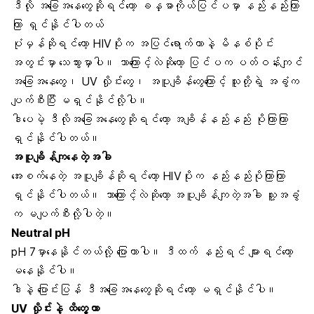
ဒီလို အခြေအနေတွေဆိုရင်တော့ ခန္ဓာကိုယ်ပြင်ပမှာ နည်းနည်းကြာ
ကြာ ရှင်နိုင်ပါတယ်
ပုံမှန်ဆိုရင်တော့ HIVပိုးက အပြင်ရောက်တာနဲ့ မိနစ်ပိုင်း
အတွင်းမှာ သေသွားမှာပါ။ ဘာကြောင့်လဲဆိုတော့ ပြင်ပက ပတ်ဝန်းကျင်
အခြေအနေတွေ၊ UV လှိုင်းတွေ၊ အပူချိန်တွေကြောင့် သူတို့ရဲ့ အခွံက
ပျက်စီးပြီး မရှင်နိုင်လို့ပါ။
ဒါပေမဲ့ ဒီလိုအခြေအနေတွေဆိုရင်တော့ အချိန်နည်းနည်း ပိုကြာကြာ
ရှင်နိုင်ပါတယ်။
အပူချိန်ကျနေတဲ့အခါ
အေးစက်နေတဲ့ အပူချိန်ဆိုရင်တော့ HIVပိုးက နည်းနည်းပိုကြာကြာ
ရှင်နိုင်ပါတယ်။ ဘာကြောင့်လဲဆိုတော့ အပူချိန်ကျတဲ့အခါ သူ့အခွံ
က မပျက်စီးလို့ပါတဲ့။
Neutral pH
pH 7မှာနေနိုင်တယ်လို့ ပြောတာပါ။ ဒီထက် နည်းရင် များရင်တော့
မနေနိုင်ပါ။
ဒါနဲ့ ပြောင်းပြန် ဒီအခြေအနေတွေဆိုရင်တော့ မရှင်နိုင်ပါ။
UV လှိုင်းနဲ့ ထိတွေ့တာ