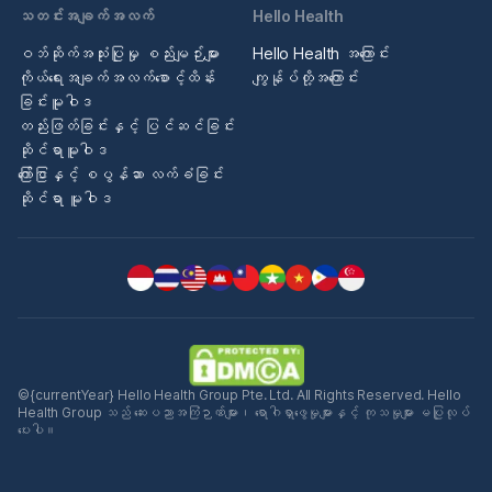
သတင်းအချက်အလက်
Hello Health
ဝဘ်ဆိုက်အသုံးပြုမှု စည်းမျဉ်းများ
Hello Health အကြောင်း
ကိုယ်ရေးအချက်အလက်စောင့်ထိန်း
ကျွန်ုပ်တို့အကြောင်း
ခြင်းမူဝါဒ
တည်းဖြတ်ခြင်းနှင့် ပြင်ဆင်ခြင်း
ဆိုင်ရာမူဝါဒ
ကြော်ငြာနှင့် စပွန်ဆာ လက်ခံခြင်း
ဆိုင်ရာ မူဝါဒ
©{currentYear} Hello Health Group Pte. Ltd. All Rights Reserved. Hello
Health Group သည် ဆေးပညာအကြံဉာဏ်များ၊ ရောဂါရှာဖွေမှုများနှင့် ကုသမှုများ မပြုလုပ်
ပေးပါ။