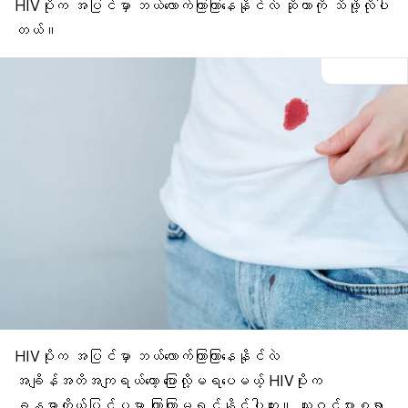
HIVပိုးက အပြင်မှာ ဘယ်လောက်ကြာကြာနေနိုင်လဲ ဆိုတာကို သိဖို့လိုပါ
တယ်။
HIVပိုးက အပြင်မှာ ဘယ်လောက်ကြာကြာနေနိုင်လဲ
အချိန်အတိအကျရယ်တော့ ပြောလို့မရပေမယ့်
HIVပိုး
က
ခန္ဓာကိုယ်ပြင်ပမှာ ကြာကြာမရှင်နိုင်ပါဘူး။ သူဝင်ပွားစရာ