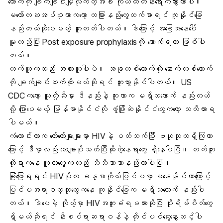
ယောက်ကို ချက်ချင်းမျှလိုက်တဲ့အခါ ကိုယ်ထဲတန်းရောက်သွားတာပါ။
မတော်တဆအပ်စူးတာကတော့ တခြားနည်းတွေထက်စာရင် ကူးနိုင်ခြေ
နည်းတယ်ဆိုပေမယ့် ကူးတတ်ပါတယ်။ ဒါကြောင့် အခြေအနေပေါ်
မူတည်ပြီး
Post exposure prophylaxis
ကို သောက်ရတာ ဖြစ်ပါ
တယ်။
တက်တူး
ကလည်း အလားတူပါပဲ။ အခုတစ်ယောက်ထိုး ‌နောက်တစ်ယောက်
ကို ချက်ချင်းဆက်ထိုးမယ်ဆိုရင် ကူးသွားနိုင်ပါတယ်။ US
CDCကတော့ သူတို့ဆီမှာ ဒီနည်းနဲ့ ကူးတာက မရှိသလောက် နည်းတယ်
လို့ ပြောပေမယ့် မြန်မာနိုင်ငံလို ဖွံ့ဖြိုးဆဲနိုင်ငံတွေကတော့ သတိထားရ
ပါမယ်။
ကံကောင်းတာက တော်တော်များများမှာ HIVနဲ့ ပတ်သက်ပြီး ဗဟုသုတရှိကြတာ
ကြောင့် ဒီမှာလည်း သေချာပိုးသတ်ပြီးထိုးတဲ့နေရာတွေ ရှိနေပါပြီ။ တက်တူး
ထိုးရာကနေ ကူးတာတွေကလည်း သိသိသာသာနည်းလာပါပြီ။
ခြုံပြောရရင် HIVပိုးက ခန္ဓာကိုယ်ပြင်ပမှာ မနေနိုင်တာကြောင့်
ပြင်ပအရာဝတ္ထုတွေကနေ ကူးနိုင်ခြေက မရှိသလောက် နည်းပါ
တယ်။ ဒါပေမဲ့ ကိုယ့်မှာ HIVအကူးခံရမလားဆိုပြီး စိုးရိမ်စိတ်တွေ
ရှိမယ်ဆိုရင် နီးစပ်ရာဆရာဝန်နဲ့ တိုင်ပင်ဆွေးနွေးသင့်ပါ