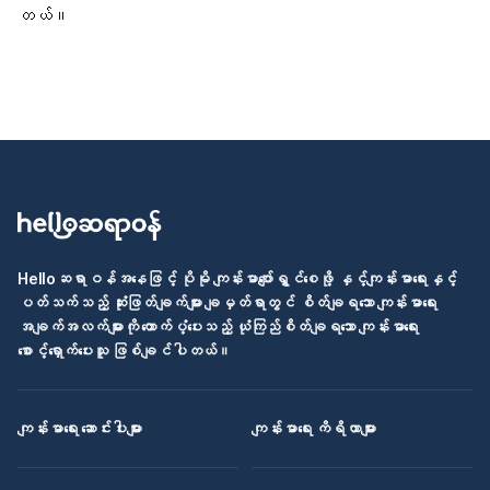
တယ်။
Helloဆရာဝန်အနေဖြင့် ပိုမို ကျန်းမာပျော်ရွှင်စေဖို့ နှင့်ကျန်းမာရေးနှင့်
ပတ်သက်သည့် ဆုံးဖြတ်ချက်များ ချမှတ်ရာတွင် စိတ်ချရသော ကျန်းမာရေး
အချက်အလက်များကို ထောက်ပံ့ပေးသည့် ယုံကြည်စိတ်ချရသော ကျန်းမာရေး
စောင့်ရှောက်ပေးသူ ဖြစ်ချင်ပါတယ်။
ကျန်းမာရေး ဆောင်းပါးများ
ကျန်းမာရေး ကိရိယာများ