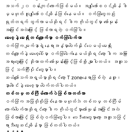
အသက် ၂၀ ဝန်းကျင်လောက်ဖြစ်မယ်။ အပျိုဖော်စဝင်ချိန် ဒါ
မှမဟုတ် လူပျိုဖော်ဝင်ချိန်ဖြစ်နေမယ်။ ဝက်ခြံတွေလည်း
ရုတ်တရက် ထွက်လာမယ်ဆိုရင် ဒါက ကိုယ်တွင်းမှာ ဟော်မုန်း
အပြောင်းအလဲကြောင့် ဖြစ်လာရတဲ့ ဝက်ခြံပါ။
မေးစေ့
နဲ့ မေးရိုးတစ်လျှောက်မှာ ဝက်ခြံပေါက်တာ
ဝက်ခြံက မျက်နှာရဲ့ နေရာအနှံ့မှာပေါက်နိုင်ပေမယ့် မေးရိုး
တစ်လျှောက်နဲ့ မေးစေ့ပေါ်မှာ ဝက်ခြံပေါက်နေမယ်ဆိုရင်တော့ ဒါက အခြား
အရာတွေကြောင့် ဆိုတာထက် ဟော်မုန်းကြောင့်ဖြစ်ဖို့ များပါတယ်။ အထူးသ
ဖြင့် သက်ကြီးပိုင်းတွေမှာပါ။
ဆယ်ကျော်သက်အရွယ်မှာဆိုရင်တော့ T zoneနေရာဖြစ်တဲ့ နဖူး၊
နှာခေါင်းနဲ့ မေးစေ့မှာ ပေါက်တတ်ပါတယ်။
တစ်လမှ တစ်ကြိမ်လောက်ပဲဖြစ်လာတတ်တာ
ဝက်ခြံက အမြဲလိုလိုဖြစ်နေတာမဟုတ်ဘဲ တစ်လမှ တစ်ကြိမ်
လောက်ပေါက်တာဆိုရင်တော့ ဒါက ကိုယ်တွင်းမှာ
ဟော်မုန်း
အပြောင်းအလဲ
ဖြစ်တာကြောင့် ဖြစ်တဲ့ဝက်ခြံတွေပါ။ လေဒီလေးတွေမှာတော့ အထူးသဖြင့်
ရာသီသွေးဆင်းချိန်
မှာ ဖြစ်တတ်ပါတယ်။