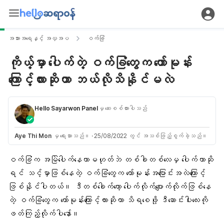
အသားအရေနှင့် အလှအပ
ဝက်ခြံ
ကိုယ့်မှာ ပေါက်တဲ့ ဝက်ခြံတွေက ဟော်မုန်း
ကြောင့်လားဆိုတာ ဘယ်လိုသိနိုင်မလဲ
Hello Sayarwon Panel
မှ ဆေးစစ်ထားပါသည်
Aye Thi Mon
မှ ရေးသားသည်။
·
25/08/2022 တွင် အသစ်ဖြည့်စွက်ခဲ့သည်။
ဝက်ခြံ
က အမြဲပေါက်နေတာမဟုတ်ဘဲ တစ်ခါတစ်လေမှ ပေါက်တာဆို
ရင် သင့်မှာဖြစ်နေတဲ့ ဝက်ခြံတွေက
ဟော်မုန်း
အပြောင်းအလဲကြောင့်
ဖြစ်နိုင်ပါတယ်။ ဒီတစ်ခေါက်တော့ ပေါက်လိုက်ပျောက်လိုက်ဖြစ်နေ
တဲ့ ဝက်ခြံတွေက ဟော်မုန်းကြောင့်လားဆိုတာ သိရစေဖို့ ဒီဆောင်းပါးလေးကို
ဖတ်ကြည့်လိုက်ပါနော်။