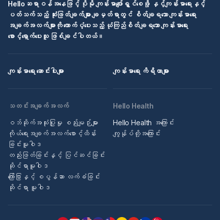
Helloဆရာဝန်အနေဖြင့် ပိုမို ကျန်းမာပျော်ရွှင်စေဖို့ နှင့်ကျန်းမာရေးနှင့်
ပတ်သက်သည့် ဆုံးဖြတ်ချက်များ ချမှတ်ရာတွင် စိတ်ချရသော ကျန်းမာရေး
အချက်အလက်များကို ထောက်ပံ့ပေးသည့် ယုံကြည်စိတ်ချရသော ကျန်းမာရေး
စောင့်ရှောက်ပေးသူ ဖြစ်ချင်ပါတယ်။
ကျန်းမာရေး ဆောင်းပါးများ
ကျန်းမာရေး ကိရိယာများ
သတင်းအချက်အလက်
Hello Health
ဝဘ်ဆိုက်အသုံးပြုမှု စည်းမျဉ်းများ
Hello Health အကြောင်း
ကိုယ်ရေးအချက်အလက်စောင့်ထိန်း
ကျွန်ုပ်တို့အကြောင်း
ခြင်းမူဝါဒ
တည်းဖြတ်ခြင်းနှင့် ပြင်ဆင်ခြင်း
ဆိုင်ရာမူဝါဒ
ကြော်ငြာနှင့် စပွန်ဆာ လက်ခံခြင်း
ဆိုင်ရာ မူဝါဒ