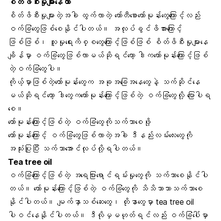
စိတ်ဖိစီးမှု
များနေတာ
စိတ်ဖိစီးမှုများတဲ့အခါ ထွက်လာတဲ့ ကော်တီစောဟော်မုန်းတွေကြောင့်လည်း
ဝက်ခြံတွေဖြစ်စေနိုင်ပါတယ်။ အလုပ်ခွင်ဖိအားကြောင့်
ဖြစ်ဖြစ်၊ လူမှုရေးကိစ္စတွေကြောင့်ဖြစ်ဖြစ် စိတ်ဖိစီးမှုများနေ
ချိန်မှာ ဝက်ခြံတွေဖြစ်လာမယ်ဆိုရင်တော့ ဒါကဟော်မုန်းကြောင့်ဖြစ်
တဲ့ဝက်ခြံတွေပါ။
ကိုယ့်မှာဖြစ်တဲ့ဟော်မုန်းတွေက အခုအခြေအနေတွေနဲ့ သက်ဆိုင်နေ
မယ်ဆိုရင်တော့ ဒါတွေကဟော်မုန်းကြောင့်ဖြစ်တဲ့ ဝက်ခြံတွေလို့ ပြောပါရ
စေ။
ဟော်မုန်းကြောင့်ဖြစ်တဲ့ ဝက်ခြံတွေကိုသက်သာစေဖို့
ဟော်မုန်းကြောင့် ဝက်ခြံတွေဖြစ်လာတဲ့အခါ ဒီနည်းလမ်းလေးတွေကို
အသုံးပြုပြီး သက်သာအောင်လုပ်လို့ရပါတယ်။
Tea tree oil
ဝက်ခြံကြောင့်ဖြစ်တဲ့ အရေပြားရောင်ရမ်းမှုတွေကို သက်သာစေနိုင်ပါ
တယ်။ ဟော်မုန်းကြောင့်ဖြစ်တဲ့ ဝက်ခြံတွေကို သိသိသာသာသက်သာစေ
နိုင်ပါတယ်။ မျက်နှာသစ်ဆေးတွေ၊
တိုနာတွေ
မှာ tea tree oil
ပါဝင်နေနိုင်ပါတယ်။ ဒီလိုမှမဟုတ်ရင်လည်း ဝက်ခြံပေါ်မှာ