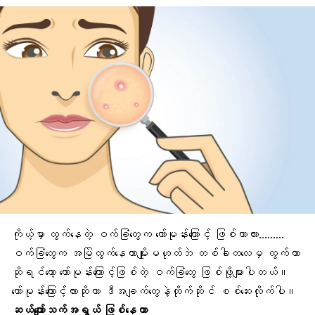
ကိုယ့်မှာ ထွက်နေတဲ့ ဝက်ခြံတွေက ဟော်မုန်းကြောင့် ဖြစ်တာလား………
ဝက်ခြံတွေက အမြဲထွက်နေတာမျိုးမဟုတ်ဘဲ တစ်ခါတလေမှ ထွက်တာ
ဆိုရင်တော့ ဟော်မုန်းကြောင့်ဖြစ်တဲ့ ဝက်ခြံတွေ ဖြစ်ဖို့များပါတယ်။
ဟော်မုန်းကြောင့်လားဆိုတာ ဒီအချက်တွေနဲ့တိုက်ဆိုင် စစ်ဆေးလိုက်ပါ။
ဆယ်ကျော်သက်
အရွယ် ဖြစ်နေတာ