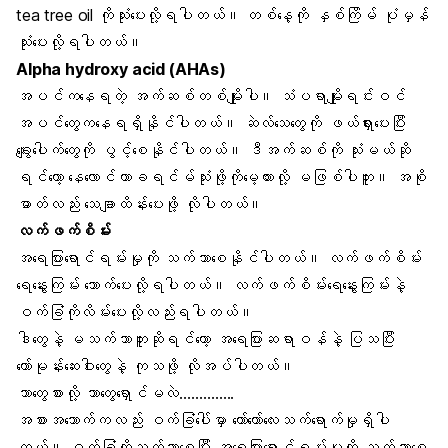
tea tree oil ကိုသုံးပေးလို့ရပါတယ်။ တစ်နေ့ကို နှစ်ကြိမ် ပုံမှန်
သုံးပေးလို့ရပါတယ်။
Alpha hydroxy acid (AHAs)
အပင်ကနေရတဲ့ အက်ဆစ်တစ်မျိုးပါ။ သံပရာမျိုးရင်းဝင်
အပင်တွေကနေရရှိနိုင်ပါတယ်။
ဆဲလ်သေတွေ
ကို ဖယ်ရှားပေးပြီး
ချွေးပေါက်တွေ
ကို ပွင့်စေနိုင်ပါတယ်။ ဒီအက်ဆစ်ကို သုံးမယ်ဆို
ရင်တော့ နေလောင်ကာခရင်မ်သုံးဖို့ကိုမေ့ထားလို့ မဖြစ်ပါဘူး။ အစို
ဓာတ်လည်းး သေချာထိန်းပေးဖို့ လိုပါတယ်။
လက်ဖက်စိမ်း
အရေပြားရောင်ရမ်းမှုကို သက်သာစေနိုင်ပါတယ်။ လက်ဖက်စိမ်း
ရေနွေးကြမ်း သောက်ပေးလို့ရပါတယ်။ လက်ဖက်စိမ်းရေနွေးကြမ်းနဲ့
ဝက်ခြံကိုလိမ်းပေးလို့လည်းရပါတယ်။
ဒါတွေနဲ့ မသက်သာဘူးဆိုရင်တော့ အရေပြားဆရာဝန်နဲ့ ပြသပြီး
ဟော်မုန်းဆေးဝါးတွေနဲ့ ကုသဖို့ လိုအပ်ပါတယ်။
ဘာတွေစားလို့ ဘာတွေရှောင်မလဲ…………..
အစားအသောက်ကလည်း ဝက်ခြံပေါ်မှာ တော်တော်လေးသက်ရောက်မှုရှိပါ
တယ်။ ဝက်ခြံကိုသက်သာစေပြီး အရေပြားရောင်ရမ်းမှုကို သက်သာစေ