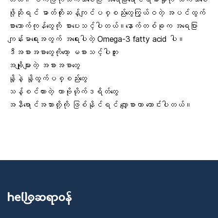
ဖို့ဆိုရင် ဓာတ်တိုးဆန့်ကျင်ပစ္စည်းတွေကြွယ်ဝတဲ့ အပင်ထွက်
စားသောက်ကုန်တွေကို စားပေးသင့်ပါတယ်။နောက်တစ်ခုက
အရေပြား
ကျန်းမာရေးအတွက် အရေးပါတဲ့
Omega-3 fatty acid
ပါ။
ဒီအစားအစာတွေကိုတော့ မစားသင့်ပါဘူး
အချိုများတဲ့ အစားအစာတွေ
နို့နဲ့ နို့ထွက်ပစ္စည်းတွေ
သန့်စင်ထားတဲ့ ကာဗိုဟိုက်ဒရိတ်တွေ
အနီရောင်အသား
တို့ကို ဖြစ်နိုင်ရင် လျှော့စားတာ ကောင်းပါတယ်။