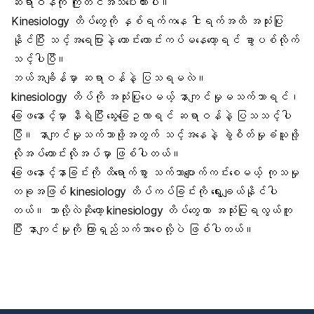
ဆရာဝန်ကို ကြိုတင်အသိပေးထားပါ။
Kinesiology တိပ်တွေကို နှစ်ရက်ကနေ ငါးရက်အထိ အသုံးပြု
နိုင်ပြီး သင့်အရေပြားနဲ့ ကောင်းကောင်းကပ်မနေတော့ရင် ခွာပစ်လိုက်
သင့်ပါပြီ။
ဘယ်အချိန်မှာ ဆရာဝန်နဲ့ ပြသရမလဲ။
kinesiology တိပ်ကို အသုံးပြုပေမယ့် နာကျင်မှုမသက်သာရင်၊
ခြေဖနောင့်မှာ နီရဲပြီး သွေးခြေဥလာရင် ဆရာဝန်နဲ့ ပြသသင့်ပါ
ပြီ။ နာကျင်မှုသက်သာဖို့အတွက် သင့်အနေနဲ့ ခွဲစိတ်မှုခံယူဖို့
လိုအပ်ကောင်းလိုအပ်မှာ ဖြစ်ပါတယ်။
ခြေဖနောင့်နာခြင်းကို ထိရောက်စွာ သက်သာပျောက်ကင်းစေမယ့် ကုသမှု
တခုအဖြစ် kinesiology တိပ်ကပ်ခြင်းကို ရွေးချယ်နိုင်ပါ
တယ်။ ဘာလို့လဲဆိုတော့ kinesiology တိပ်တွေဟာ အသုံးပြုရလွယ်ကူ
ပြီး နာကျင်မှုကို ကြာရှည်သက်သာစေလို့ပဲ ဖြစ်ပါတယ်။