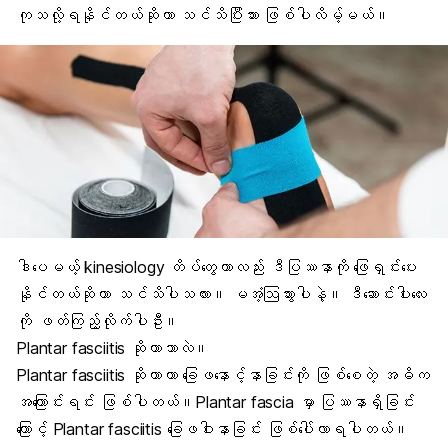
ကုသလို့ရနိုင်တယ်ဆိုတာ သင်သိပြီးသား ဖြစ်ပါလိမ့်မယ်။
ဒါပေမယ့် kinesiology တိပ်တွေဟာလည်း ဒီပြဿနာကို ဖြေရှင်းပေး
နိုင်တယ်ဆိုတာ သင်သိပါသလား။ မအံ့ဩသွားပါနဲ့။ ဒီဆောင်းပါးလေး
ကို ဖတ်ကြည့်လိုက်ပါဦး။
Plantar fasciitis ဆိုတာဘာလဲ။
Plantar fasciitis ဆိုတာဟာ ခြေဖနောင့်နာခြင်းကို ဖြစ်စေတဲ့ အဓိက
အကြောင်းရင်း ဖြစ်ပါတယ်။Plantar fascia မှာ ပြဿနာရှိခြင်း
ကြောင့် Plantar fasciitis ခြေဖဝါးနာခြင်း ဖြစ်ပေါ်လာရပါတယ်။