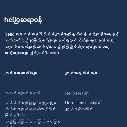
Helloဆရာဝန်အနေဖြင့် ပိုမို ကျန်းမာပျော်ရွှင်စေဖို့ နှင့်ကျန်းမာရေးနှင့်
ပတ်သက်သည့် ဆုံးဖြတ်ချက်များ ချမှတ်ရာတွင် စိတ်ချရသော ကျန်းမာရေး
အချက်အလက်များကို ထောက်ပံ့ပေးသည့် ယုံကြည်စိတ်ချရသော ကျန်းမာရေး
စောင့်ရှောက်ပေးသူ ဖြစ်ချင်ပါတယ်။
ကျန်းမာရေး ဆောင်းပါးများ
ကျန်းမာရေး ကိရိယာများ
သတင်းအချက်အလက်
Hello Health
ဝဘ်ဆိုက်အသုံးပြုမှု စည်းမျဉ်းများ
Hello Health အကြောင်း
ကိုယ်ရေးအချက်အလက်စောင့်ထိန်း
ကျွန်ုပ်တို့အကြောင်း
ခြင်းမူဝါဒ
တည်းဖြတ်ခြင်းနှင့် ပြင်ဆင်ခြင်း