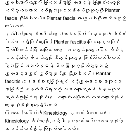
ခြေဖဝါးအောက်တလျှောက် ဖြတ်သန်းသွားပြီး ဖနောင့်နဲ့ ခြေချောင်းလေးတွေကို
ဆက်သွယ်ပေးထားတဲ့ တစ်ရှုးအမျှင်တန်းခပ်ထူထူတွေကို Plantar
fascia လို့ခေါ်ပါတယ်။Plantar fascia ဟာ ခြေဖဝါးကို ထောက်မကူညီ
ပေးပါတယ်။
နှစ်ပေါင်းများစွာ ဖိအားဒါဏ်တွေ ခံစားခဲ့ရခြင်း ဒါမှမဟုတ် ထိခိုက်
ဒါဏ်ရာ ရရှိခြင်းတွေကြောင့် Plantar fasciitis ခြေဖနောင့်နာခြင်း
ဖြစ်ပေါ်လာနိုင်ပြီး အပြေးသမားတွေ၊အဝလွန်သူတွေအပြင် မိမိနဲ့
မသင့်တော်တဲ့ ဖိနပ်တွေကို စီးလေ့ရှိသူတွေမှာ ဖြစ်ပေါ်တတ်ပါတယ်။
ဒါ့အပြင် အသက် ၄၀နဲ့ ၆၀ကြား ပုဂ္ဂိုလ်တွေမှာလည်း
ခြေဖနောင့်နာခြင်း ဖြစ်ပွားနိုင်ချေ ပိုများပါတယ်။Plantar
fasciitis ဝေဒနာခံစားရပြီဆိုရင် သင့်ခြေဖနောင့်မှာ နာကျင်လာ
မှာဖြစ်ပြီး မနက်အိပ်ရာထလို့ လမ်းစလျှောက်ချိန် ဒါမှမဟုတ်
အချိန်ကြာမြင့်စွာ ထိုင်နေ၊လဲလျောင်းနေပြီးနောက် လမ်းထလျှောက်ချိန်
တွေမှာ ပိုမိုဆိုးရွားလေ့ရှိပါတယ်။
ခြေဖနောင့်နာခြင်းကို Kinesiology နဲ့ ဘယ်လိုကုသမလဲ။
Kinesiology တိပ်တွေကို ချည် ဒါမှမဟုတ် ဆေးဝါးကုသရာမှာသုံးတဲ့
အခရိုင်းလစ်တို့နဲ့ ပြုလုပ်ထားပါတယ်။