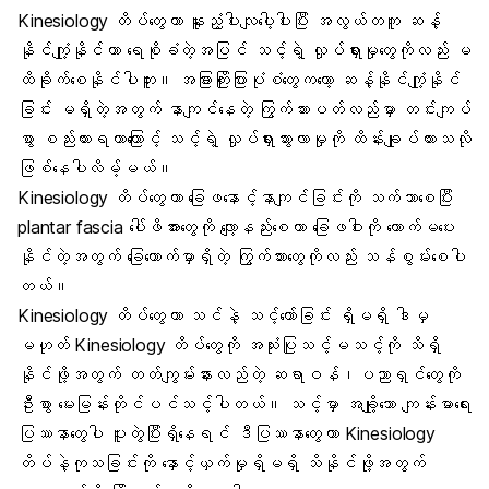
Kinesiology တိပ်တွေဟာ နူးညံ့ပါးလျပေါ့ပါးပြီး အလွယ်တကူ ဆန့်
နိုင်ကျုံ့နိုင်ကာ ရေစိုခံတဲ့အပြင် သင့်ရဲ့ လှုပ်ရှားမှုတွေကိုလည်း မ
ထိခိုက်စေနိုင်ပါဘူး။ အခြားကြိုးပြားပုံစံတွေကတော့ ဆန့်နိုင်ကျုံ့နိုင်
ခြင်း မရှိတဲ့အတွက် နာကျင်နေတဲ့ ကြွက်သားပတ်လည်မှာ တင်းကျပ်
စွာ စည်းထားရတာကြောင့် သင့်ရဲ့ လှုပ်ရှားသွားလာမှုကို ထိန်းချုပ်ထားသလို
ဖြစ်နေပါလိမ့်မယ်။
Kinesiology တိပ်တွေဟာ ခြေဖနောင့်နာကျင်ခြင်းကို သက်သာစေပြီး
plantar fascia ပေါ်ဖိအားတွေကို လျော့နည်းစေကာ ခြေဖဝါးကို ထောက်မပေး
နိုင်တဲ့အတွက် ခြေထောက်မှာရှိတဲ့ ကြွက်သားတွေကိုလည်း သန်စွမ်းစေပါ
တယ်။
Kinesiology တိပ်တွေဟာ သင်နဲ့ သင့်တော်ခြင်း ရှိမရှိ ဒါမှ
မဟုတ် Kinesiology တိပ်တွေကို အသုံးပြုသင့်မသင့်ကို သိရှိ
နိုင်ဖို့အတွက် တတ်ကျွမ်းနားလည်တဲ့ ဆရာဝန်၊ပညာရှင်တွေကို
ဦးစွာ မေးမြန်းတိုင်ပင်သင့်ပါတယ်။ သင့်မှာ အချို့သော ကျန်းမာရေး
ပြဿနာတွေပါ ပူးတွဲပြီးရှိနေရင် ဒီပြဿနာတွေဟာ Kinesiology
တိပ်နဲ့ကုသခြင်းကို နှောင့်ယှက်မှုရှိမရှိ သိနိုင်ဖို့အတွက်