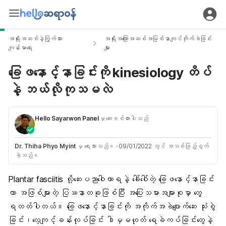
အရိုးအဆစ်နဲ့ကြွက်သား
အရိုးအကြောအဆစ်အမြစ်နာကျင်ကိုက်ခဲခြင်း
ကျန်းမာရေး
များ
ခြေဖနောင့်နာခြင်းကို kinesiology တိပ်
နဲ့ ဘယ်လိုကုသမလဲ
Hello Sayarwon Panel
မှ ဆေးစစ်ထားပါသည်
Dr. Thiha Phyo Myint
မှ ရေးသားသည်။
·
09/01/2022 တွင် အသစ်ဖြည့်စွက်
ခဲ့သည်။
Plantar fasciitis လို့ဆေးပညာဝေါဟာရနဲ့ ခေါ်ဝေါ်တဲ့ ခြေဖနောင့်နာခြင်း
ဟာ အဖြစ်များတဲ့ ပြဿနာတခုဖြစ်ပြီး အပြေးသမားအများစုမှာ တွေ့
ရတတ်ပါတယ်။ ခြေဖနောင့်နာခြင်းကို အကိုက်အခဲပျောက်ဆေး သုံးစွဲ
ခြင်း၊လေ့ကျင့်ခန်းလုပ်ခြင်း ဒါမှမဟုတ် ရေခဲကပ်ခြင်းတွေနဲ့