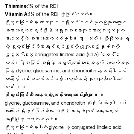
Thiamine:
1% of the RDI
Vitamin A:
1% of the RDI တို့ဖြစ်ပါတယ်။
ရိုးတွင်းခြင်ဆီမှာ
ကော်လာဂျင်
ပရိုတင်းပါဝင်မှုလည်းများတာကြောင့်
အသားအရေတင်းရင်း
ဖို့နဲ့ အရိုးအဆစ်နာကျင်တာတွေအတွက်သူက
စားပေးသင့်တဲ့ အစားအသောက်တစ်ခုပါ။ နွား၊ဆိတ်၊ သိုးတို့ကနေ ရ
တဲ့ ရိုးတွင်းခြင်ဆီဟာ ရောင်ရမ်းခြင်းကို လျော့ကျစေပြီး ခုခံအားကို
မြင့်တက်စေတဲ့ conjugated linoleic acid (CLA) ပါဝင်ပါ
တယ်။ ဒါ့အပြင် အရိုးနဲ့ အရွတ်ကျန်းမာရေးအတွက် အထောက်အကူ
ပြုတဲ့ glycine, glucosamine, and chondroitin တွေလည်းပါဝင်
တာကြောင့် အရိုးအဆစ်သန်မာဖို့အတွက်လည်း သူကကူညီပေးပါသေး
တယ် ။ ။
ရိုးတွင်းခြင်ဆီကနေရတဲ့ ကျန်းမာရေး ကောင်းကျိုးများ ။ ။
glycine, glucosamine, and chondroitin တို့လို့ ဓါတ်တွေပါဝင်
တာကြောင့် ရိုးတွင်းခြင်ဆီဟာ
အရိုး
နဲ့ အရွတ်ကျန်းမာရေးအတွက်
အကျိုးပြုတဲ့ အရာတစ်ခုပါ။
ရိုးတွင်းခြင်ဆီမှာပါတဲ့ glycine နဲ့ conjugated linoleic acid