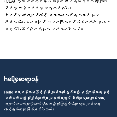
(CLA) တို့ဟာ ကိုယ်တွင်းမှာဖြစ်နေတဲ့
ရောင်ရမ်းခြင်
းကို လျှော့ချပေး
နိုင်တဲ့ အာနိသင်ရှိတဲ့ အရာတစ်ခုပါ။
ပါဝင်တဲ့ ကော်လာဂျင်ကြောင့် အသားအရေတင်းရင်းအောင် သူက
ထိန်းသိမ်းပေးမယ့်အပြင် အသက်ကြီးလာရင်ဖြစ်တတ်တဲ့
ဒူးခေါင်း
အရွတ်
ပါးခြင်းကိုလည်းသူက သက်သာစေပါတယ်။
Helloဆရာဝန်အနေဖြင့် ပိုမို ကျန်းမာပျော်ရွှင်စေဖို့ နှင့်ကျန်းမာရေးနှင့်
ပတ်သက်သည့် ဆုံးဖြတ်ချက်များ ချမှတ်ရာတွင် စိတ်ချရသော ကျန်းမာရေး
အချက်အလက်များကို ထောက်ပံ့ပေးသည့် ယုံကြည်စိတ်ချရသော ကျန်းမာရေး
စောင့်ရှောက်ပေးသူ ဖြစ်ချင်ပါတယ်။