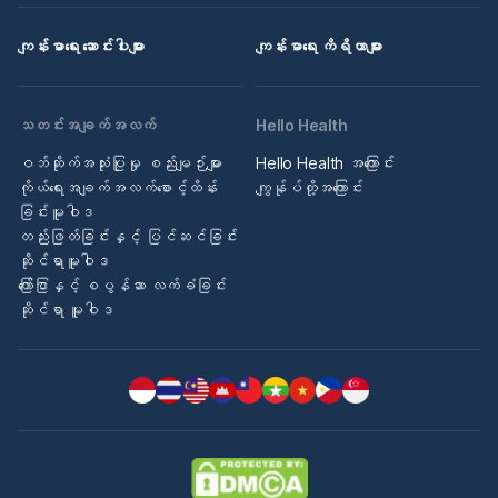
ကျန်းမာရေး ဆောင်းပါးများ
ကျန်းမာရေး ကိရိယာများ
သတင်းအချက်အလက်
Hello Health
ဝဘ်ဆိုက်အသုံးပြုမှု စည်းမျဉ်းများ
Hello Health အကြောင်း
ကိုယ်ရေးအချက်အလက်စောင့်ထိန်း
ကျွန်ုပ်တို့အကြောင်း
ခြင်းမူဝါဒ
တည်းဖြတ်ခြင်းနှင့် ပြင်ဆင်ခြင်း
ဆိုင်ရာမူဝါဒ
ကြော်ငြာနှင့် စပွန်ဆာ လက်ခံခြင်း
ဆိုင်ရာ မူဝါဒ