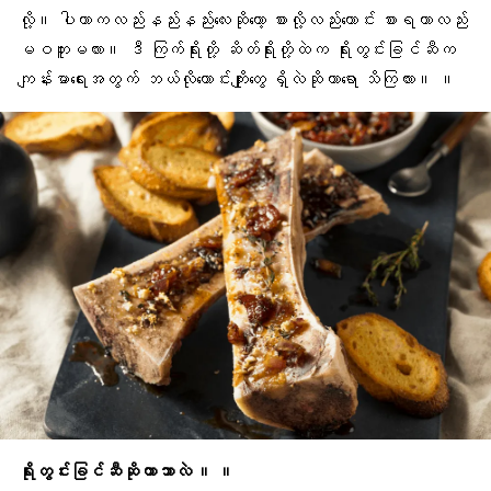
လို့။ ပါတာကလည်းနည်းနည်းလေးဆိုတော့ စားလို့လည်းကောင်း စားရတာလည်း
မဝဘူးမလား။ ဒီ
ကြက်ရို
းတို့ ဆိတ်ရိုးတို့ထဲက ရိုးတွင်းခြင်ဆီက
ကျန်းမာရေးအတွက် ဘယ်လိုကောင်းကျိုးတွေ ရှိလဲဆိုတာရော သိကြလား။ ။
ရိုးတွင်းခြင်ဆီ
ဆိုတာဘာလဲ ။ ။