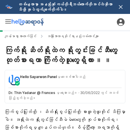
တစ်နေ့တာမှာ အနည်းဆုံး ကယ်လိုရီဘယ်လောက်လိုအပ်လဲဆိုတာ
သိဖို့ ခုပဲတွက်ချက်လိုက်ပါ။
ကျန်းမာစွာ စားသောက်ခြင်း
အခြားအာဟာရဆိုင်ရာနည်းလမ်းကောင်းများ
ကြက်ရိုး ဆိတ်ရိုးထဲက ရိုးတွင်းခြင်ဆီတွေ
ထုတ်စားရတာ ကြိုက်တဲ့သူတွေရှိလား ။ ။
Hello Sayarwon Panel
မှ ဆေးစစ်ထားပါသည်
Dr. Thin Yadanar @ Frances
မှ ရေးသားသည်။
·
30/06/2022 တွင် အသစ်
ဖြည့်စွက်ခဲ့သည်။
ကြက်စွပ်ပြုတ်
တို့ ၊ ဆိတ်ရိုးစွပ်ပြုတ်တို့ စားဖူးတဲ့သူတိုင်း သိကြမှာ
ပါ။ အရိုးထဲက
ရိုးတွင်းခြင်ဆီ
မဲမဲလေးတွေကို စုပ်စားလိုက်ရ၊
ခြစ်စားလိုက်ရမှ ကျေနပ်တယ်ဟုတ်။ စိမ့်ပြီးတော့ အရသာကိုရှိ