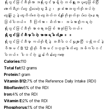
ရိုးတွင်းခြင်ဆီဆိုတာ
အရို
းတွင်းမှာရှိတဲ့ တစ်ရှူးအပွတွေဖြစ်ပြီး
အောက်ဆီဂျ
င်တွေ ပို့ပေးတဲ့ေ
သွးနီဥ
၊ ခုခံအားအတွက်လိုအပ်တဲ့
သွေးဖြူဥနဲ့ သွေးတိတ်စေတဲ့ သွေးဆဲလ်တစ်မျိုးကိုထုတ်လုပ်ပေးတဲ့နေရာ
ဖြစ်ပါတယ်။ ဒီ ကြက်သား၊ဆိတ်သား၊ အမဲသားတို့ကရတဲ့
ရိုးတွင်းခြင်ဆီကို စားစရာအဖြစ် စားသုံးကြပါတယ်။
ရိုးတွင်းခြင်ဆီမှာပါတဲ့ အာဟာရဓါတ်များ ။ ။
ရိုးတွင်းခြင်ဆီမှာ
ကယ်လိုရီ
နဲ့ အဆီပါဝင်မှုများပြီး
ပရိုတင်
းနဲ့
ဗီတာမင် B 12 တို့လို
ဗီတာမင်သတ္တုဓါတ်
တွေ အဓိကပါဝင်
ပါတယ်။ ပါဝင်တဲ့ ညွှန်းကိန်းတွေကတော့
Calories:
110
Total fat:
12 grams
Protein:
1 gram
Vitamin B12:
7% of the Reference Daily Intake (RDI)
Riboflavin:
6% of the RDI
Iron:
4% of the RDI
Vitamin E:
2% of the RDI
Phosphorus:
1% of the RDI