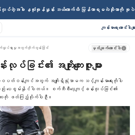
်းလုပ်တဲ့အခါ နှလုံးခုန်နှုန်း ဘယ်လောက်ထိ မြန်လာရမလဲဆိုတာကို ခု
ကျန်းမာရေး ဆောင်းပါးမျာ
်လှုပ်ရှားမှုအတွက်တိုက်တွန်းခြင်း
မှတ်ချက်ဆောင်းပါး
လုပ်ခြင်း၏ အကျိုးကျေးဇူးများ
ဝပတ်ဝန်းကျင်အတွက် အကျိုးရှိရုံသာမက သင့်ကျန်းမာရေးကိုပါ
ုလည်း ပေးစွမ်းနိုင်ပါတယ်။ စက်ဘီးစီးလေ့ကျင့်ခန်းလုပ်ခြင်း၏
်းပါးလေးကို ဖတ်ကြည့်လိုက်ပါဦး။