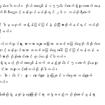
ျွမ်းစေပါတယ်။ ကိုယ်အလေးချိန် ၁၅၅ပေါင်လောက်ရှိသူတယောက်အနေ
စက်ဘီးစီးလေ့ကျင့်ခန်းလုပ်မယ်ဆိုရင် ၂၆၀ ကယ်လိုရီလောက်
 ဒါမှမဟုတ် အရှိန်ပြင်းပြင်းနဲ့ ပိုပြီးအားစိုက်နင်းရင် ကယ်လို
့်ဦးမယ်။
်
ုယ်လက်လှုပ်ရှား အားကစား
အများအပြားဟာ အဆစ်အမြစ်တွေကို ထိခိုက်စေ
့ကျင့်ခန်းလုပ်တာဟာ အဆစ်အမြစ်တွေအပေါ် ပြင်းပြင်းထန်ထန် မ
ားကို ပိုမိုကောင်းအောင် လုပ်ပေးနိုင်ပါတယ်။
်ရှိရမယ့်
ကိုယ်အလေးချိန်
ထက် အနည်းဆုံး ပေါင် ၅၀လောက် ပိုနေသူ
င်းဟာ အထူးသင့်တော်တယ်လို့ ဆိုပါတယ်။
း၊ ခါး၊ ပေါင်၊ ဒူး၊ နောက်ကျော နဲ့
ခြေချင်းဝတ်တွေ
ဟာ လမ်းလျှောက်
ပါတယ်။
ော်တို့ရဲ့
နှလုံးနဲ့ သွေးကြောဆိုင်ရာ
အဖွဲ့အစည်းက ပိုမိုကောင်းမွန်စွာ