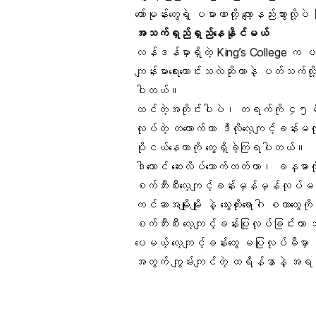
ဟော်မုန်းတွေရဲ့ ပမာဏတို့ လျော့နည်းသွားလိ
အသက်ရှည်ရှည်နေနိုင်မယ်
လန်ဒန်မှာရှိတဲ့ King’s College က ပညာရ
ကျန်းမာရေးကောင်းသလဲဆိုတာနဲ့ ပတ်သက်လို
ပါတယ်။
ထင်တဲ့အတိုင်းပါပဲ၊ တရက်ကို ၄၅မိနစ်
လုပ်တဲ့ တယောက်ဟာ ဒီလိုလေ့ကျင့်ခန်း
ပိုငယ်နေတာကို တွေ့ရှိခဲ့ကြရပါတယ်။
ဒါတောင် ဆေးလိပ်သောက်တတ်တာ၊ ခန္ဓာကိ
စက်ဘီးစီးလေ့ကျင့်ခန်းမှန်မှန်လုပ်မယ်ဆိ
ကင်ဆာအမျိုးမျိုး နဲ့ သွေးတိုးရောဂါ စတာတ
စက်ဘီးစီး လေ့ကျင့်ခန်းပြုလုပ်ခြင်း
ပေမယ့် လေ့ကျင့်ခန်းတွေ မပြုလုပ်မီမှာ
အတွက် ကျွမ်းကျင်တဲ့ ထရိန်နာနဲ့ အရင်တိ