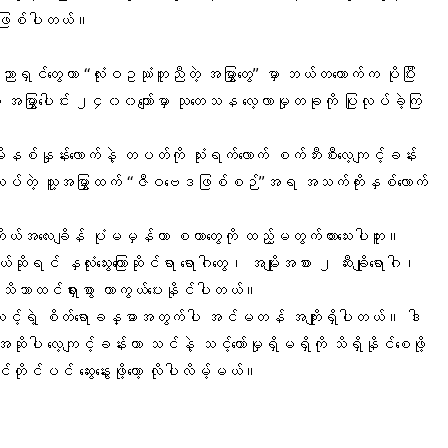
ု့ပဲ ဖြစ်ပါတယ်။
ှင်တွေဟာ “လုံးဝဥဿုံတူညီတဲ့ အမြွှာတွေ” မှာ ဘယ်တယောက်က ပိုပြီး
့ အမြွှာပေါင်း ၂၄၀၀ကျော်မှာ သုတေသန လေ့လာမှုတခုကို ပြုလုပ်ခဲ့ကြ
နှုန်းလောက်နဲ့ တပတ်ကို သုံးရက်လောက် စက်ဘီးစီးလေ့ကျင့်ခန်း
မလုပ်တဲ့ သူ့အမြွှာထက် “ဇီဝဗေဒဖြစ်စဉ်”အရ အသက်ကိုးနှစ်လောက်
ုယ်အလေးချိန် ပုံမမှန်တာ စတာတွေကို ထည့်မတွက်ထားသေးပါဘူး။
ုရင် နှလုံးသွေးကြောဆိုင်ရာ ရောဂါတွေ၊ အမျိုးအစား ၂ ဆီးချိုရောဂါ၊
ွေကို သိသာထင်ရှားစွာ ကာကွယ်ပေးနိုင်ပါတယ်။
ဟာ သင့်ရဲ့ စိတ်ရောခန္ဓာအတွက်ပါ အင်မတန် အကျိုးရှိပါတယ်။ ဒါ
 အဆိုပါ
လေ့ကျင့်ခန်းဟာ
သင်နဲ့ သင့်တော်မှုရှိမရှိကို သိရှိနိုင်စေဖို့
ုင်ပင် ဆွေးနွေးဖို့တော့ လိုပါလိမ့်မယ်။