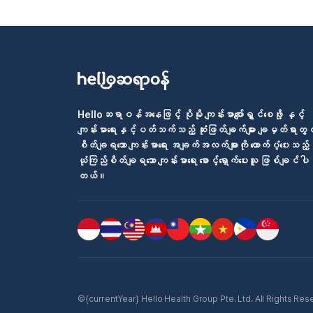
Helloဆရာဝန်အနေဖြင့် ပိုမို ကျန်းမာပျော်ရွှင်စေဖို့ နှင့်
ကျန်းမာရေးနှင့်ပတ်သက်သည့် ဆုံးဖြတ်ချက်များ ချမှတ်ရာတွင
စိတ်ချရသော ကျန်းမာရေး အချက်အလက်များကို ထောက်ပံ့ပေးသည့်
ယုံကြည်စိတ်ချရသော ကျန်းမာရေး စောင့်ရှောက်ပေးသူ ဖြစ်ချင်ပါ
တယ်။
©{currentYear} Hello Health Group Pte. Ltd. All Rights Reserv