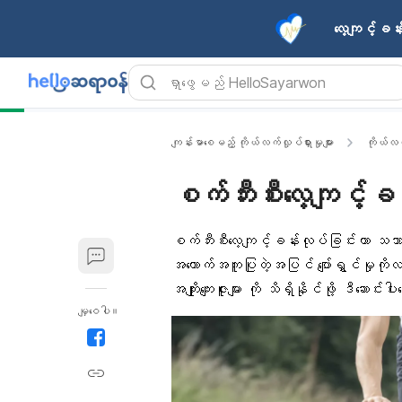
လေ့ကျင့်ခန
ကျန်းမာစေမည့် ကိုယ်လက်လှုပ်ရှားမှုများ
ကိုယ်လက
စက်ဘီးစီးလေ့ကျင့်ခန်း
စက်ဘီးစီးလေ့ကျင့်ခန်း
လုပ်ခြင်းဟာ သဘာ
အထောက်အကူပြုတဲ့အပြင် ပျော်ရွှင်မှုကိ
အကျိုးကျေးဇူးများ ကို သိရှိနိုင်ဖို့ ဒီဆောင
မျှဝေပါ။