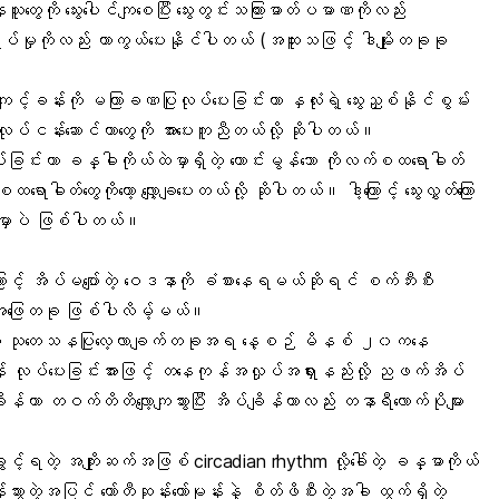
သူတွေကို သွေးပေါင်ကျစေပြီး သွေးတွင်းသကြားဓာတ်ပမာဏကိုလည်း
ပ်မှုကိုလည်း ကာကွယ်ပေးနိုင်ပါတယ် (အထူးသဖြင့် ဒါမျိုးတခုခု
့်ခန်းကို မကြာခဏပြုလုပ်ပေးခြင်းဟာ နှလုံးရဲ့ သွေးညှစ်နိုင်စွမ်း
ဲ့ လုပ်ငန်းဆောင်တာတွေကို အားပေးကူညီတယ်လို့ ဆိုပါတယ်။
်ခြင်းဟာ ခန္ဓါကိုယ်ထဲမှာရှိတဲ့ ကောင်းမွန်သော ကိုလက်စထရောဓါတ်
ောဓါတ်တွေကိုတော့ လျှော့ချပေးတယ်လို့ ဆိုပါတယ်။ ဒါ့ကြောင့် သွေးလွှတ်ကြော
းမှာပဲ ဖြစ်ပါတယ်။
းကြောင့် အိပ်မပျော်တဲ့ ဝေဒနာကို ခံစားနေရမယ်ဆိုရင် စက်ဘီးစီး
 အဖြေတခု ဖြစ်ပါလိမ့်မယ်။
်တဲ့ သုတေသနပြုလေ့လာချက်တခုအရ နေ့စဉ် မိနစ် ၂၀ကနေ
 လုပ်ပေးခြင်းအားဖြင့် တနေကုန်အလှုပ်အရှားနည်းလို့ ညဖက်အိပ်
ချိန်ဟာ တဝက်တိတိလျော့ကျသွားပြီး အိပ်ချိန်ဟာလည်း တနာရီလောက်ပိုများ
ွေ့ခွင့်ရတဲ့ အကျိုးဆက်အဖြစ် circadian rhythm လို့ခေါ်တဲ့ ခန္ဓာကိုယ်
တဲ့အပြင် ကော်တီဆုန်းဟော်မုန်းနဲ့
စိတ်ဖိစီးတဲ့အခါ
ထွက်ရှိတဲ့