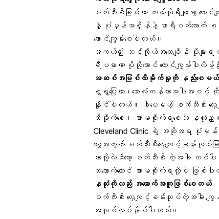
စက်ဘီးစီးခြင်းဟာ
ကယ်လိုရီများစွာ
လောင်က
နဲ့ ပုံမှန်အရှိန်နဲ့ နာရီဝက်လောက် 
လောင်ကျွမ်းစေပါတယ်။
အကယ်၍ သင့်ကိုယ်အလေးချိန် ပိုများရင်
ရီပမာဏ ပိုလို့တောင် လောင်ကျွမ်းပါလိမ
အဆစ်အမြစ်ထိခိုက်မှုကို နည်းစေမယ
ရွရွပြေးတာ၊ဘောလုံးကန်တာအပါအဝင်
ကိ
နိုင်ပါတယ်။ ဒါပေမယ့် စက်ဘီးစီး လေ
ထိခိုက်စေ၊ အားမစိုက်ရစေဘဲ နှလုံးညှစ်အ
Cleveland Clinic ရဲ့ အဆိုအရ ပုံမှန
တွေအတွက် စက်ဘီးစီးလေ့ကျင့်ခန်းလုပ်ခြ
ဘာလို့လဲဆိုတော့ စက်ဘီးစီး တဲ့အခါ တင်ပါ
သလောက်တောင် အားမစိုက်ရလို့ပဲ ဖြစ်
နှလုံးကိုလည်း အထောက်အကူဖြစ်စေတယ်
စက်ဘီးစီး လေ့ကျင့်ခန်းလုပ်တဲ့အခါ ကျွန်တ
အလုပ်လုပ်နိုင်ပါတယ်။