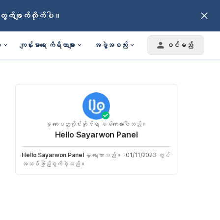
ပဲတွက်ချက်လိုက်ပါ။
း
ကျန်းမာရေး ကိရိယာများ
အဖွဲ့အစည်း
ဝင်မည်
မှ ဆေးပညာပိုင်းဆိုင်ရာ စစ်ဆေးထားပါသည်။
Hello Sayarwon Panel
Hello Sayarwon Panel
မှ ရေးသားသည်။
·
01/11/2023 တွင်
အသစ်ဖြည့်စွက်ခဲ့သည်။