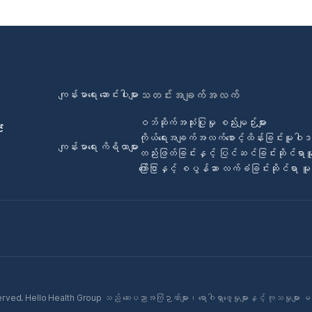
ကျန်းမာရေး ဆောင်းပါးများ
သတင်းအချက်အလက်
ဝဘ်ဆိုက်အသုံးပြုမှု စည်းမျဉ်းများ
်
ကိုယ်ရေးအချက်အလက်စောင့်ထိန်းခြင်းမူဝါ
ကျန်းမာရေး ကိရိယာများ
တည်းဖြတ်ခြင်းနှင့် ပြင်ဆင်ခြင်းဆိုင်ရာ
ကြော်ငြာနှင့် စပွန်ဆာ လက်ခံခြင်းဆိုင်ရာ 
ed. Hello Health Group သည် ဆေးပညာအကြံဉာဏ်များ၊ ရောဂါရှာဖွေမှုများနှင့် ကုသမှုများ မ