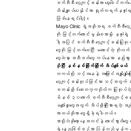
စက်ဘီးစီး လေ့ကျင့်ခန်းဟာ သွေးပေါင်တက်နေ
ထိန်းချုပ်ပေးနိုင်ကာ ရုတ်တရက်နှလုံးရ
ဖြစ်နေရင်ပေါ့)။
Mayo Clinic ရဲ့အဆိုအရ စက်ဘီးစီးလေ့ကျင
ကို မြင့်တက်ကောင်းမွန်စေတာမို့ နှလုံးရ
ဒါ့အပြင် စက်ဘီးစီး လေ့ကျင့်ခန်းပြုလုပ
တွေကို မြင့်တက်စေပြီး မကောင်းတဲ့ ကိုလက်စထရ
တွေထဲမှာ အဆီဖတ်တွေ ကပ်နေတာ နည်းသွာ
ပိုပြီး နှစ်နှစ်ခြိုက်ခြိုက် အိပ်ပျော်မယ်
တကယ်လို့ သင့်အနေနဲ့ အကြောင်းအမျိုးမျို
လေ့ကျင့်ခန်းလုပ်ခြင်းဟာ သင့်အတွက်
စတန်းဖို့ဒ်ဆေးတက္ကသိုလ်က ပြုလုပ
မိနစ် ၃၀လောက် စက်ဘီးစီးလေ့ကျင့်ခန်း
မပျော်သူတွေအတွက် အိပ်ဖို့ကြိုးစားရတဲ့ အ
လာတယ်ဆိုတာ တွေ့ရှိခဲ့ရပါတယ်။
ဘာလို့လဲဆိုတော့ နေ့အလင်းနဲ့ ကောင်းစွာထိတ
ရဲ့ နေ့ညဖြစ်စဉ်ဟာ ပြန်လည်မှန်ကန်သွား