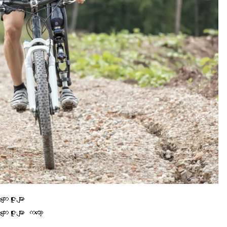
းဇူးများ
းဇူးများ ကတော့