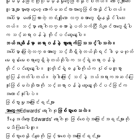
မူမမှန်ခြင်းတို့ပုံမမှန်မှုတွေဖြစ်နိုင်ပါတယ်။ ယောင်္ကျားလေး
လူနာများမှာတော့ ဝှေးစေ့ အောက်မဆင်းလာတာတွေဖြစ်လာနိုင်ပါတယ်။
အပေါ်မှာ မဖော်ပြထားတဲ့ တစ်ချို့သော လက္ခဏာတွေ ရှိနေနိုင်ပါသေး
တယ်။ သင့်မှာ ရောဂါလက္ခဏာနဲ့ပတ်သက်ပြီးသိချင်တာတွေရှိပါ
က သင့်ဆရာဝန်နဲ့ တိုင်ပင်ဆွေးနွေးပါ။
ဘယ်အချိန်မှာ ဆရာဝန်နဲ့ သွားရောက်ပြသသင့်ပါသလဲ။
အပေါ်မှာ ပြောတဲ့လက္ခဏာတွေ သင့်ဆီရှိခဲ့တယ်ဆိုရင် ဒါမှမဟုတ်
မေးခွန်းမေးစရာတွေရှိခဲ့တယ်ဆိုပါက သင့်ရဲ့ဆရာဝန်နဲ့
တိုင်ပင်ဆွေးနွေးပါ။ လူတိုင်းရဲ့ခန္ဓါကိုယ်က ပုံစံမတူစွာ
တုံ့ပြန်တတ်ပါတယ်။ အဲ့ဒါကြောင့် သင်နဲ့ ဘယ်အရာကအဆင်ပြေ
ဆုံးဖြစ်မလဲဆိုတာကို သင့်ဆရာဝန်နဲ့ ဆွေးနွေးတိုင်ပင်ခြင်းက
အကောင်းဆုံးပါပဲ။
ဖြစ်ပွားမှုအကြောင်းရင်းများ
ဘာတွေက
Edwards’ ရောဂါစု
ဖြစ်ပွားစေသလဲ။
ဒီနေ့အထိတော့ Edwards’ ရောဂါစု ဖြစ်စေတဲ့အကြောင်းအရင်းများကို
မသိကြသေးပါဘူး။
ဖြစ်ပွားစေနိုင်ချေကို မြင့်မားစေတဲ့အကြောင်းရင်းများ