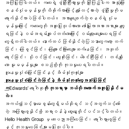
အကြံပြုကြပါတယ်။ ကလေးရဲ့ ဖွံဖြိုးကြီးထွားမှုကို ခြုံကြည့်ပါက အာရုံကြော
စနစ်ပုံမမှန်မှုကို ထိခိုက်တာကြောင့် မျှော်လင့်ထားတဲ့ ဖွံဖြိုးမှုကိုမ
ရောက်နိုင်တာပဲဖြစ်ပါတယ်။ အစာချေဖျက်တဲ့စနစ်ရဲ့ ပုံမ
မှန်မှုကြောင့် ကလေးတွေကို အထူးပြုလုပ်ထားသော ဖော်မြူလာအစားအစာများ ကျွေး
ရခြင်းနဲ့ ဝမ်းအရမ်းချုပ်တတ်သောကြောင့် ဝမ်းပျော့ဆေးများပေးရခြင်း
တွေရှိတတ်ပါတယ်။ နောက်ထပ် ဖြစ်နိုင်တဲ့ပြသနာတွေကတော့ တက်
ခြင်း၊ ခြေခွင်ခြင်း၊ ခြေချောင်းကြားလေးများဆက်နေခြင်း၊ အဆုတ်
ရောင်ခြင်း၊ ပိုးဝင်ခြင်း၊သွေးတိုးခြင်း၊ ခေါင်းကြီးခြင်း၊ တစ်ချို့
သော မူမမှန်မှုများ စသည်တို့ကို ကုသမှုပေးရပါတယ်။
လူနေမှုပုံစံပြောင်းခြင်းနှင့် အိမ်သုံးကုထုံးများ
လူနေမှုပုံစံပြောင်းလဲခြင်းနဲ့ အိမ်သုံးကုထုံးတွေအသုံးပြုခြင်း
က
Edwards’ ရောဂါစု
ကို ကုသရာမှာ ဘယ်လိုအထောက်အကူပြုနိုင်မ
လဲ။
အကယ်၍သင့်မှာမေးခွန်းတွေရှိမယ်ဆိုရင် သင့်အတွက်သင့်တော်
တဲ့ အဖြေရှာဖွေနိုင်ဖို့ ဆရာဝန်နဲ့ ဆွေးနွေးတိုင်ပင်သင့်ပါတယ်။
Hello Health Group
မှ ဆေးပညာအကြံပေးခြင်း၊ ရောဂါရှာဖွေခြင်း
နှင့် ကုသမှုပေးခြင်းများမပြုလုပ်ပါ။