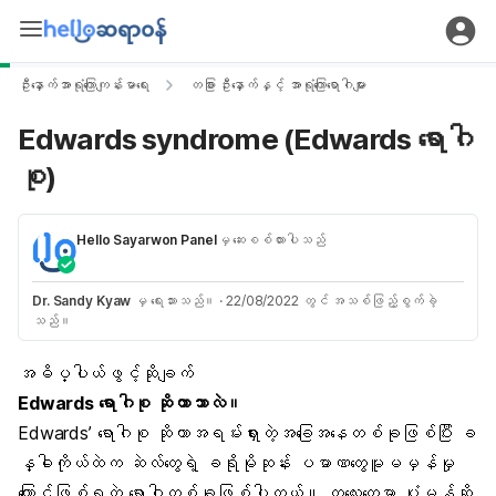
ဦးနှောက်အာရုံကြောကျန်းမာရေး
တခြား ဦးနှောက်နှင့် အာရုံကြောရောဂါများ
Edwards syndrome (Edwards ရောဂါ
စု)
Hello Sayarwon Panel
မှ ဆေးစစ်ထားပါသည်
Dr. Sandy Kyaw
မှ ရေးသားသည်။
·
22/08/2022 တွင် အသစ်ဖြည့်စွက်ခဲ့
သည်။
အဓိပ္ပါယ်ဖွင့်ဆိုချက်
Edwards ရောဂါစု ဆိုတာဘာလဲ။
Edwards’ ရောဂါစု ဆိုတာအရမ်းရှားတဲ့အခြေအနေတစ်ခုဖြစ်ပြီး ခ
န္ဓါကိုယ်ထဲက ဆဲလ်တွေရဲ့ ခရိုမိုဆုန်း ပမာဏတွေမူမမှန်မှု
ကြောင့်ဖြစ်ရတဲ့ ရောဂါတစ်ခုဖြစ်ပါတယ်။ ကလေးတွေမှာ ပုံမှန်ဆို