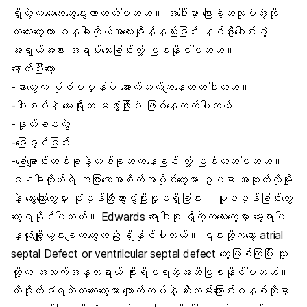
ရှိတဲ့ကလေးလေးတွေမွေးလာတတ်ပါတယ်။ အပေါ်မှာ ပြောခဲ့သလိုပဲအဲ့လို
ကလေးတွေဟာ ခန္ဓါကိုယ်အလေးချိန်နည်းခြင်း နှင့်ဦးခေါင်းခွံ
အရွယ်အစား အရမ်းသေးခြင်းတို့ ဖြစ်နိုင်ပါတယ်။
နောက်ပြီးတော့
-နားတွေက ပုံစံမမှန်ပဲ အောက်ဘက်ကျနေတတ်ပါတယ်။
-ပါးစပ်နဲ့ မေးရိုးက မဖွံဖြိုးပဲ ဖြစ်နေတတ်ပါတယ်။
-နှုတ်ခမ်းကွဲ
-ခြေခွင်ခြင်း
-ခြေချောင်းတစ်ခုနဲ့တစ်ခုဆက်နေခြင်း တို့ ဖြစ်တတ်ပါတယ်။
ခန္ဓါကိုယ်ရဲ့ အခြားသောအစိတ်အပိုင်းတွေမှာ ဥပမာ အဆုတ်လိုမျိုး
နဲ့ သွေးကြောတွေမှာ ပုံမှန်ကြီးထွားဖွံဖြိုးမှုမရှိခြင်း၊ မူမမှန်ခြင်းတွေ
တွေ့ရနိုင်ပါတယ်။ Edwards ရောဂါစု ရှိတဲ့ကလေးတွေမှာ မွေးရာပါ
နှလုံးချို့ယွင်းချက်တွေလည်း ရှိနိုင်ပါတယ်။ ၎င်းတို့ကတော့ atrial
septal Defect or ventrilcular septal defect တွေဖြစ်ကြပြီး သူ
တို့က အသက်အန္တရာယ် စိုးရိမ်ရတဲ့အထိဖြစ်နိုင်ပါတယ်။
ထိခိုက်ခံရတဲ့ကလေးတွေမှာ ကျောက်ကပ်နဲ့ ဆီးလမ်းကြောင်းစနစ်တို့မှာ