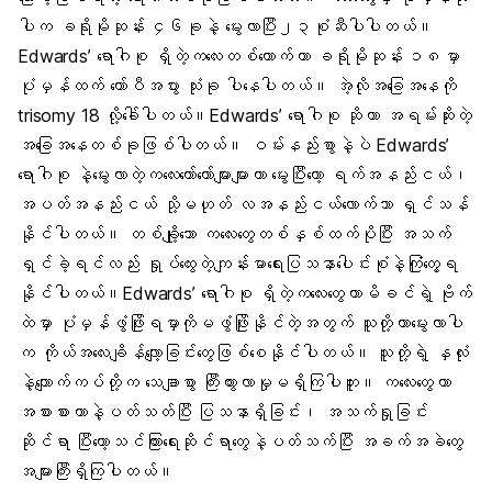
ပါက ခရိုမိုဆုန်း ၄၆ခုနဲ့ မွေးလာပြီး၂၃စုံဆီပါပါတယ်။
Edwards’ ရောဂါစု ရှိတဲ့ကလေးတစ်ယောက်ဟာ ခရိုမိုဆုန်း ၁၈မှာ
ပုံမှန်ထက် ကော်ပီအပွား သုံးခု ပါနေပါတယ်။ အဲ့လိုအခြေအနေကို
trisomy 18 လို့ခေါ်ပါတယ်။Edwards’ ရောဂါစု ဆိုတာ အရမ်းဆိုးတဲ့
အခြေအနေတစ်ခုဖြစ်ပါတယ်။ ဝမ်းနည်းစွာနဲ့ပဲ Edwards’
ရောဂါစု နဲ့မွေးလာတဲ့ကလေးတော်တော်များများဟာ မွေးပြီးတော့ ရက်အနည်းငယ်၊
အပတ်အနည်းငယ် သို့မဟုတ် လအနည်းငယ်လောက်သာ ရှင်သန်
နိုင်ပါတယ်။ တစ်ချို့သော ကလေးတွေတစ်နှစ်ထက်ပိုပြီး အသက်
ရှင်ခဲ့ရင်လည်း ရှုပ်ထွေးတဲ့ကျန်းမာရေးပြသနာပေါင်းစုံနဲ့ကြုံတွေ့ရ
နိုင်ပါတယ်။Edwards’ ရောဂါစု ရှိတဲ့ကလေးတွေဟာမိခင်ရဲ့ ဗိုက်
ထဲမှာ ပုံမှန်ဖွံဖြိုးရမှာကိုမဖွံဖြိုးနိုင်တဲ့အတွက် သူတို့ဟာမွေးလာပါ
က ကိုယ်အလေးချိန်လျော့ခြင်းတွေဖြစ်စေနိုင်ပါတယ်။ သူတို့ရဲ့ နှလုံး
နဲ့ကျောက်ကပ်တို့က သေချာစွာ ကြီးထွားလာမှုမရှိကြပါဘူး။ ကလေးတွေဟာ
အစားစားတာနဲ့ပတ်သတ်ပြီး ပြသနာရှိခြင်း၊ အသက်ရှုခြင်း
ဆိုင်ရာ ပြီးတော့သင်ကြားရေးဆိုင်ရာတွေနဲ့ပတ်သက်ပြီး အခက်အခဲတွေ
အများကြီးရှိကြပါတယ်။