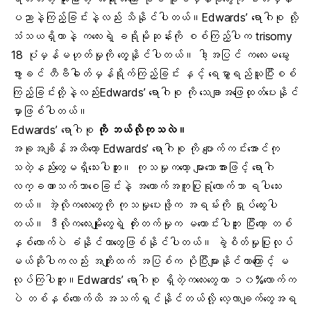
ပညာနဲ့ကြည့်ခြင်းနဲ့လည်း သိနိုင်ပါတယ်။Edwards’ ရောဂါစု လို့
သံသယရှိတာနဲ့ ကလေးရဲ့ ခရိုမိုဆုန်းကို စစ်ကြည့်ပါက trisomy
18 ပုံမှန်မဟုတ်မှုကို တွေ့နိုင်ပါတယ်။ ဒါ့အပြင် ကလေးမမွေး
ဖွားခင် တီဗီဓါတ်မှန်ရိုက်ကြည့်ခြင်း နှင့် ရေမွှာရည်ယူပြီးစစ်
ကြည့်ခြင်းတို့နဲ့လည်းEdwards’ ရောဂါစု ကို သေချာအဖြေထုတ်ပေးနိုင်
မှာဖြစ်ပါတယ်။
Edwards’ ရောဂါစု
ကို ဘယ်လိုကုသလဲ။
အခုအချိန်အထိတော့ Edwards’ ရောဂါစု ကို ပျောက်ကင်းအောင်ကု
သတဲ့နည်းတွေမရှိသေးပါဘူး။ ကုသမှုကတော့ များသောအားဖြင့် ရောဂါ
လက္ခဏာသက်သာစေခြင်းနဲ့ အထောက်အကူပြုရုံလောက်သာ ရပါသေး
တယ်။ အဲ့လိုကလေးတွေကို ကုသမှုပေးဖို့က အရမ်းကို ရှုပ်ထွေးပါ
တယ်။ ဒီလိုကလေးမျိုးတွေရဲ့ တိုးတက်မှုက မကောင်းပါဘူး ပြီးတော့ တစ်
နှစ်လောက်ပဲ ခံနိုင်တာတွေဖြစ်နိုင်ပါတယ်။ ခွဲစိတ်မှုပြုလုပ်
မယ်ဆိုပါကလည်း အကျိုးထက် အပြစ်က ပိုပြီးများနိုင်တာကြောင့် မ
လုပ်ကြပါဘူး။Edwards’ ရောဂါစု ရှိတဲ့ကလေးတွေဟာ ၁၀%လောက်က
ပဲ တစ်နှစ်လောက်ထိ အသက်ရှင်နိုင်တယ်လို့ လေ့လာချက်တွေအရ