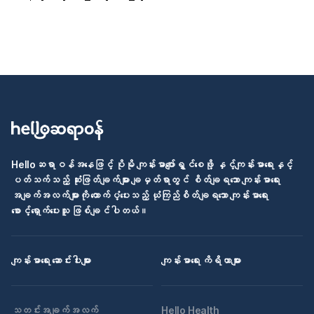
Helloဆရာဝန်အနေဖြင့် ပိုမို ကျန်းမာပျော်ရွှင်စေဖို့ နှင့်ကျန်းမာရေးနှင့်
ပတ်သက်သည့် ဆုံးဖြတ်ချက်များ ချမှတ်ရာတွင် စိတ်ချရသော ကျန်းမာရေး
အချက်အလက်များကို ထောက်ပံ့ပေးသည့် ယုံကြည်စိတ်ချရသော ကျန်းမာရေး
စောင့်ရှောက်ပေးသူ ဖြစ်ချင်ပါတယ်။
ကျန်းမာရေး ဆောင်းပါးများ
ကျန်းမာရေး ကိရိယာများ
သတင်းအချက်အလက်
Hello Health