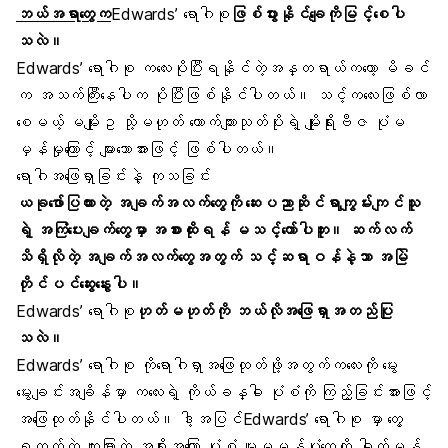
ဘယ်အရာတွေက
Edwards’ ရောဂါစု
ဖြစ်ပွားနိုင်ချေကိုမြင့်စေပါ
သလဲ။
Edwards’ ရောဂါစု ကလေးပိုပြီးရနိုင်တဲ့အန္တရာယ်ကတော့ မိခင်
က အသက်ကြီးနေပါက ပိုပြီးဖြစ်နိုင်ပါတယ်။ သင့်ကလေးဖြစ်လာ
စေမယ့် မမျိုးဥ သို့မဟုတ် ယောက်ကျားသုတ်ပိုးရဲ့ မျိုးရိုးဗီဇ ပုံမ
မှန်မှုကြောင့် များသောအားဖြင့် ဖြစ်ပါတယ်။
ရောဂါအဖြေရှာခြင်းနဲ့ ကုသခြင်း
ယခုဖော်ပြထားတဲ့ အချက်အလက်တွေကို ဆေးပညာဆိုင်ရာကျွမ်းကျင်သူ
ရဲ့ အကြံပေးချက်တွေမှာ အစားထိုးရန် မသင့်တော်ပါဘူး။ ဆက်လက်
သိရှိလိုတဲ့ အချက်အလက်တွေအတွက် သင့်ဆရာဝန်နဲ့သာ အမြဲ
တိုင်ပင်ဆွေးနွေးပါ။
Edwards’ ရောဂါစု
ဟုတ်မဟုတ်ကို ဘယ်လိုအဖြေရှာအတည်ပြု
သလဲ။
Edwards’ ရောဂါစု ကိုရောဂါရှာအဖြေထုတ်ဖို့အတွက်ကလေးကို မွေး
မွေးချင်းအချိန်မှာ ကလေးရဲ့ ကိုယ်ခန္ဓါ ပုံစံကို ကြည့်ခြင်းအားဖြင့်
အဖြေထုတ်နိုင်ပါတယ်။ ဒါ့အပြင်Edwards’ ရောဂါစု မှာ တွေ့
ရတတ်တဲ့ ထူးခြားတဲ့ အရိုးအကြော ပုံစံ မူမမှန်ပုံတွေကို ဓါတ်မှန်