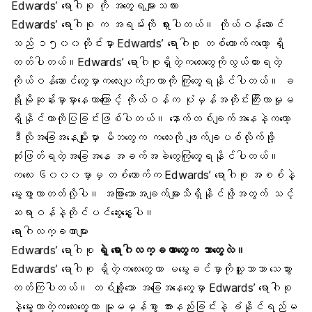
Edwards’ ရောဂါစု ကို အတွေ့ရများသလား
Edwards’ ရောဂါစု က အရမ်းကို ရှားပါတယ်။ ကိုယ်ဝန်ဆောင်
သည် ၁၅၀၀တိုင်းမှာ Edwards’ ရောဂါစု တစ်ယောက်ကတော့ ရှိ
တတ်ပါတယ်။Edwards’ ရောဂါစုရှိတဲ့ကလေးတွေကိုလွယ်ထားရတဲ့
ကိုယ်ဝန်ဆောင်တွေမှာကလေးပျက်ကျတာကို ကြုံတွေ့ရနိုင်ပါတယ်။ ခ
ရိုမိုဆုန်းမှာမှားနေတာကြောင့် ကိုယ်ဝန်က ပုံမှန်အတိုင်းကြီးလာမှုမ
ရှိနိုင်တာကိုပြခြင်းဖြစ်ပါတယ်။ နောက်တစ်ချက်အနေနဲ့ကတော့
ဒီလိုအခြေအနေမျိုးမှာ မိဘတွေက ကလေးကို ဖျက်ချပစ်လိုက်ဖို့
ဆုံးဖြတ်ရတဲ့အခြေအနေ အခက်အခဲတွေကြုံတွေ့ရနိုင်ပါတယ်။
ကလေး ၆၀၀၀မှာမှ တစ်ယောက်က Edwards’ ရောဂါစု အစစ်နဲ့
မွေးဖွားလာတတ်လို့ပါ။ အခြားသောအချက်များသိရှိနိုင်ဖို့အတွက် သင့်
ဆရာဝန်နဲ့တိုင်ပင်ဆွေးနွေးပါ။
ရောဂါလက္ခဏာများ
Edwards’ ရောဂါစု
ရဲ့ ရောဂါလက္ခဏာတွေက ဘာတွေလဲ။
Edwards’ ရောဂါစု ရှိတဲ့ကလေးတွေဟာ မမွေးခင်မှာကိုသူ့ဘာသာ သေသွား
တတ်ကြပါတယ်။ တစ်ချို့သော အခြေအနေတွေမှာ Edwards’ ရောဂါစု
နဲ့မွေးလာတဲ့ကလေးတွေဟာ မူမမှန်စွာ အားနည်းခြင်းနဲ့ ခံနိုင်ရည်မ